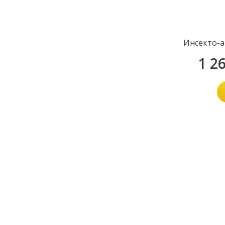
Инсекто-а
1 2