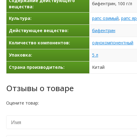
Содержание действующего
бифентрин, 100 г/л
вещества:
Культура:
рапс озимый
,
рапс я
Действующее вещество:
бифентрин
Количество компонентов:
однокомпонентный
Упаковка:
5 л
Страна производитель:
Китай
Отзывы о товаре
Оцените товар: