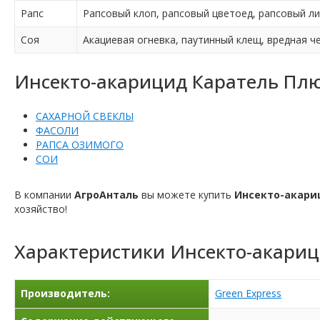
Рапс
Рапсовый клоп, рапсовый цветоед, рапсовый л
Соя
Акациевая огневка, паутинный клещ, вредная ч
Инсекто-акарицид Каратель Плю
САХАРНОЙ СВЕКЛЫ
ФАСОЛИ
РАПСА ОЗИМОГО
СОИ
В компании
АгроАнталь
вы можете купить
Инсекто-акари
хозяйство!
Характеристики
Инсекто-акариц
Производитель:
Green Express