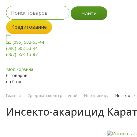
Найти
Кредитование
(095) 502-53-44
(096) 502-53-44
(067) 558-15-87
Моя корзина
0 товаров
на
0
грн
Главная
Средства защиты растений
Инсектициды
Инсекто-ак
Инсекто-акарицид Кара