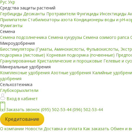
Рус
Укр
Средства защиты растений
Гербициды
Десиканты
Протравители
Фунгициды
Инсектициды
А
Прилипатели
Стабилизаторы азота
Кондиционеры воды и pH-к
Фумиганты
Семена
Семена подсолнечника
Семена кукурузы
Семена озимого рапса
Микроудобрения
Биостимуляторы (Гуматы, Аминокислоты, Фульвокислоты, Экст
подкормка (листовые)
Корневая подкормка (почвенные)
Предпо
Гранулированные
Кристаллические и порошковые
Гелевые и су
Минеральные удобрения
Комплексные удобрения
Азотные удобрения
Калийные удобрен
удобрения
Сельхозтехника
Глубокорыхлители
Вход в кабинет
Заказать звонок
(095) 502-53-44
(096) 502-53-44
Кредитование
О компании
Новости
Доставка и оплата
Как заказать
Обмен и в