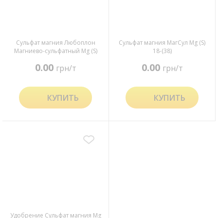
Сульфат магния Любоплон
Сульфат магния МагСул Mg (S)
Магниево-сульфатный Mg (S)
18-(38)
16-(17)
0.00
0.00
грн/т
грн/т
КУПИТЬ
КУПИТЬ
Удобрение Сульфат магния Mg