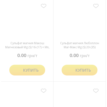
Сульфат магния Макош
Сульфат магния Любоплон
Магнезовый Mg (S) 16-(17) + Mn,
Маг-Макс Mg (S) 20-(35)
Cu
0.00
0.00
грн/т
грн/т
КУПИТЬ
КУПИТЬ