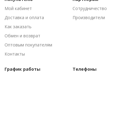
Мой кабинет
Сотрудничество
Доставка и оплата
Производители
Как заказать
Обмен и возврат
Оптовым покупателям
Контакты
График работы
Телефоны
Пн-Пт: 09:00 - 18:00
(095) 502-53-44
Сб-Вс: Выходные
(096) 502-53-44
©Торговый дом "АгроАнталь", 2010–
2026