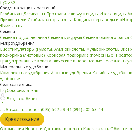
Рус
Укр
Средства защиты растений
Гербициды
Десиканты
Протравители
Фунгициды
Инсектициды
А
Прилипатели
Стабилизаторы азота
Кондиционеры воды и pH-к
Фумиганты
Семена
Семена подсолнечника
Семена кукурузы
Семена озимого рапса
Микроудобрения
Биостимуляторы (Гуматы, Аминокислоты, Фульвокислоты, Экст
подкормка (листовые)
Корневая подкормка (почвенные)
Предпо
Гранулированные
Кристаллические и порошковые
Гелевые и су
Минеральные удобрения
Комплексные удобрения
Азотные удобрения
Калийные удобрен
удобрения
Сельхозтехника
Глубокорыхлители
Вход в кабинет
Заказать звонок
(095) 502-53-44
(096) 502-53-44
Кредитование
О компании
Новости
Доставка и оплата
Как заказать
Обмен и в