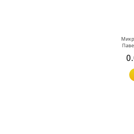
Микр
Паве
0