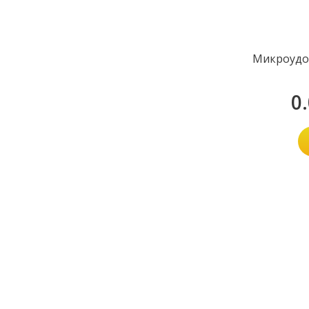
Микроудо
0