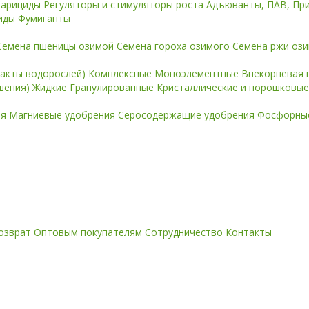
карициды
Регуляторы и стимуляторы роста
Адъюванты, ПАВ, Пр
иды
Фумиганты
Семена пшеницы озимой
Семена гороха озимого
Семена ржи оз
ракты водорослей)
Комплексные
Моноэлементные
Внекорневая 
ошения)
Жидкие
Гранулированные
Кристаллические и порошковы
ия
Магниевые удобрения
Серосодержащие удобрения
Фосфорные
озврат
Оптовым покупателям
Сотрудничество
Контакты