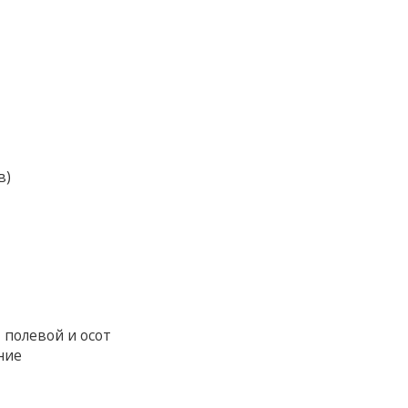
в)
т полевой и осот
ние