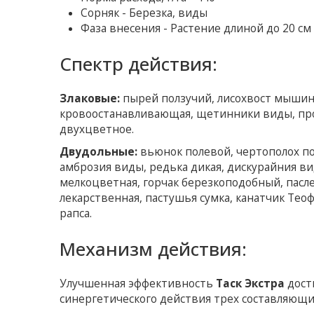
Сорняк - Березка, виды
Фаза внесения - Растение длиной до 20 см
Спектр действия:
Злаковые:
пырей ползучий, лисохвост мышины
кровоостанавливающая, щетинники виды, просо
двухцветное.
Двудольные:
вьюнок полевой, чертополох по
амброзия виды, редька дикая, дискурайния ви
мелкоцветная, горчак березкоподобный, пасл
лекарственная, пастушья сумка, канатчик Тео
рапса.
Механизм действия:
Улучшенная эффективность
Таск Экстра
дости
синергетического действия трех составляющи