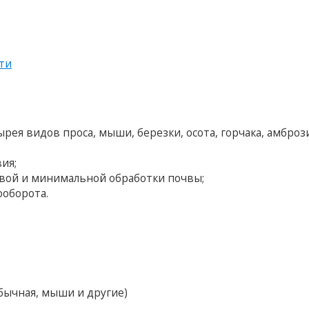
ти
рея видов проса, мыши, березки, осота, горчака, амброз
ия;
евой и минимальной обработки почвы;
ооборота.
обычная, мыши и другие)