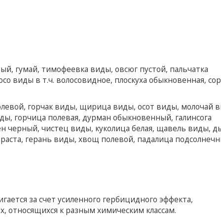
й, гумай, тимофеевка виды, овсюг пустой, пальчатка
 виды в т.ч. волосовидное, плоскуха обыкновенная, сор
левой, горчак виды, щирица виды, осот виды, молочай в
ды, горчица полевая, дурман обыкновенный, галинсога
ен черный, чистец виды, куколица белая, щавель виды, 
фраста, герань виды, хвощ полевой, падалица подсолнечн
гается за счет усиленного гербицидного эффекта,
х, относящихся к разным химическим классам.