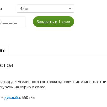
а
4.4 кг
Заказать в 1 клик
ывы
кстра
бицид для усиленного контроля однолетних и многолетни
курузы на зерно и силос
г +
дикамба
, 550 г/кг