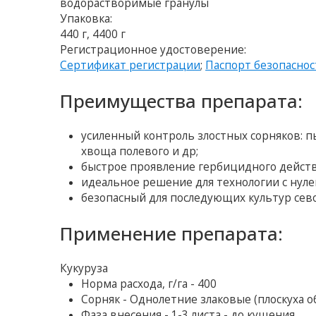
водорастворимые гранулы
Упаковка:
440 г, 4400 г
Регистрационное удостоверение:
Сертификат регистрации
;
Паспорт безопаснос
Преимущества препарата:
усиленный контроль злостных сорняков: пы
хвоща полевого и др;
быстрое проявление гербицидного действ
идеальное решение для технологии с нул
безопасный для последующих культур сев
Применение препарата:
Кукуруза
Норма расхода, г/га - 400
Сорняк - Однолетние злаковые (плоскуха 
Фаза внесения - 1-3 листа - до кущения