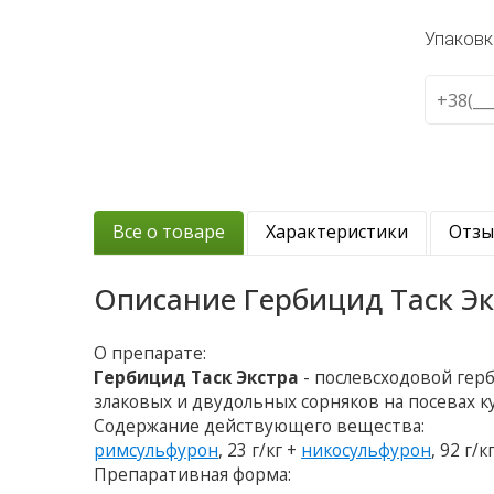
Упаковк
Все о товаре
Характеристики
Отз
Описание
Гербицид Таск Э
О препарате:
Гербицид Таск Экстра
- послевсходовой гер
злаковых и двудольных сорняков на посевах ку
Содержание действующего вещества:
римсульфурон
, 23 г/кг +
никосульфурон
, 92 г/к
Препаративная форма: