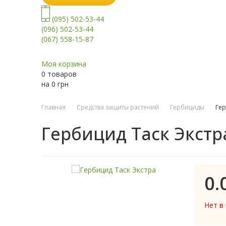
(095) 502-53-44
(096) 502-53-44
(067) 558-15-87
Моя корзина
0 товаров
на
0
грн
Главная
Средства защиты растений
Гербициды
Гер
Гербицид Таск Экстр
0.
Нет в