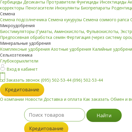
Гербициды
Десиканты
Протравители
Фунгициды
Инсектициды
А
корректоры
Пеногасители
Инокулянты
Биопрепараты
Родентиц
Семена
Семена подсолнечника
Семена кукурузы
Семена озимого рапса
Микроудобрения
Биостимуляторы (Гуматы, Аминокислоты, Фульвокислоты, Экст
Предпосевная обработка семян
Фертигация (через систему ор
Минеральные удобрения
Комплексные удобрения
Азотные удобрения
Калийные удобрен
Сельхозтехника
Глубокорыхлители
Вход в кабинет
Заказать звонок
(095) 502-53-44
(096) 502-53-44
Кредитование
О компании
Новости
Доставка и оплата
Как заказать
Обмен и в
Найти
Кредитование