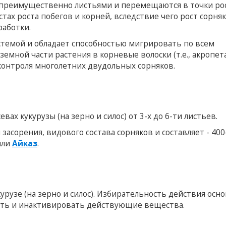
преимущественно листьями и перемещаются в точки ро
тах роста побегов и корней, вследствие чего рост сорня
работки.
стемой и обладает способностью мигрировать по всем
аземной части растения в корневые волоски (т.е., акропет
 контроля многолетних двудольных сорняков.
ах кукурузы (на зерно и силос) от 3-х до 6-ти листьев.
засорения, видового состава сорняков и составляет - 400-
или
Айказ
.
рузе (на зерно и силос). Избирательность действия осно
ать и инактивировать действующие вещества.