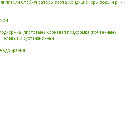
илипатели
Стабилизаторы азота
Кондиционеры воды и pH-
имой
подкормка (листовые)
Корневая подкормка (почвенные)
е
Гелевые и суспензионные
 удобрения