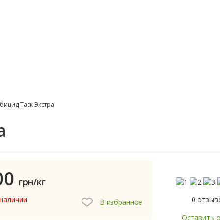
бицид Таск Экстра
а
00
грн/кг
0 отзыв
 наличии
В избранное
Оставить 