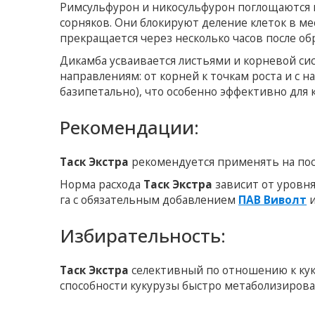
Римсульфурон и никосульфурон поглощаются 
сорняков. Они блокируют деление клеток в мес
прекращается через несколько часов после об
Дикамба усваивается листьями и корневой си
направлениям: от корней к точкам роста и с н
базипетально), что особенно эффективно для
Рекомендации:
Таск Экстра
рекомендуется применять на посев
Норма расхода
Таск Экстра
зависит от уровня 
га с обязательным добавлением
ПАВ Виволт
Избирательность:
Таск Экстра
селективный по отношению к куку
способности кукурузы быстро метаболизиров