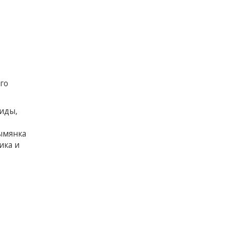
го
иды,
дымянка
ика и