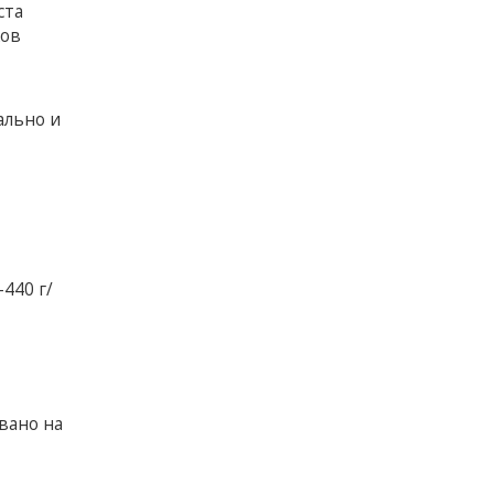
ста
ков
ально и
440 г/
вано на