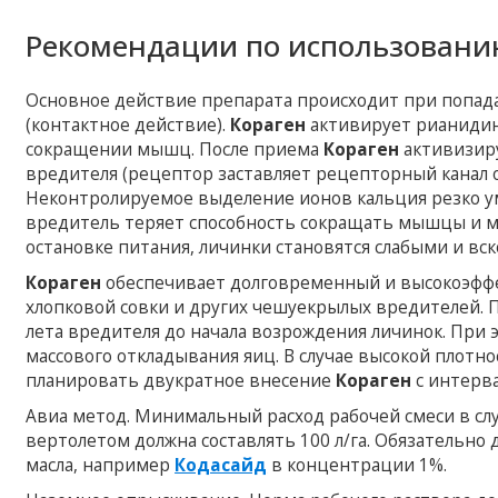
Рекомендации по использовани
Основное действие препарата происходит при попа
(контактное действие).
Кораген
активирует рианидин
сокращении мышц. После приема
Кораген
активизир
вредителя (рецептор заставляет рецепторный канал 
Неконтролируемое выделение ионов кальция резко ум
вредитель теряет способность сокращать мышцы и мг
остановке питания, личинки становятся слабыми и вско
Кораген
обеспечивает долговременный и высокоэффе
хлопковой совки и других чешуекрылых вредителей. 
лета вредителя до начала возрождения личинок. При
массового откладывания яиц. В случае высокой плотно
планировать двукратное внесение
Кораген
с интерва
Авиа метод. Минимальный расход рабочей смеси в слу
вертолетом должна составлять 100 л/га. Обязательно
масла, например
Кодасайд
в концентрации 1%.