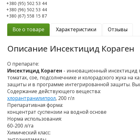
+380 (95) 502 53 44
+380 (96) 502 53 44
+380 (67) 558 15 87
Все о товаре
Характеристики
Отзывы
Описание
Инсектицид Кораген
О препарате:
Инсектицид Кораген
- инновационный инсектицид п
томатах, сое, подсолнечнике и колорадского жука на
защиты и в программе интегрированной защиты. Выс
Содержание действующего вещества:
хлорантранилипрол
, 200 г/л
Препаративная форма:
концентрат суспензии на водной основе
Норма использования:
60-200 л/га
Химический класс:
антраниламиды