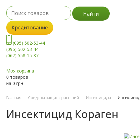
Найти
Кредитование
(095) 502-53-44
(096) 502-53-44
(067) 558-15-87
Моя корзина
0 товаров
на
0
грн
Главная
Средства защиты растений
Инсектициды
Инсектицид
Инсектицид Кораген