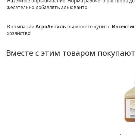
Наземное опрыскивание. Норма рабочего раствора дол
желательно добавлять адьюванто.
В компании
АгроАнталь
вы можете купить
Инсекти
хозяйство!
Вместе с этим товаром покупаю