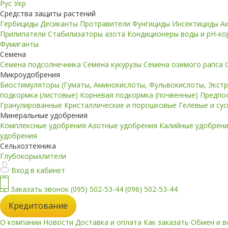
Рус
Укр
Средства защиты растений
Гербициды
Десиканты
Протравители
Фунгициды
Инсектициды
А
Прилипатели
Стабилизаторы азота
Кондиционеры воды и pH-к
Фумиганты
Семена
Семена подсолнечника
Семена кукурузы
Семена озимого рапса
Микроудобрения
Биостимуляторы (Гуматы, Аминокислоты, Фульвокислоты, Экст
подкормка (листовые)
Корневая подкормка (почвенные)
Предпо
Гранулированные
Кристаллические и порошковые
Гелевые и су
Минеральные удобрения
Комплексные удобрения
Азотные удобрения
Калийные удобрен
удобрения
Сельхозтехника
Глубокорыхлители
Вход в кабинет
Заказать звонок
(095) 502-53-44
(096) 502-53-44
Кредитование
О компании
Новости
Доставка и оплата
Как заказать
Обмен и в