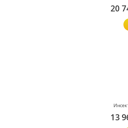
20 7
Инсек
13 9