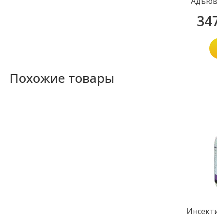
Адъюв
34
Похожие товары
Инсект