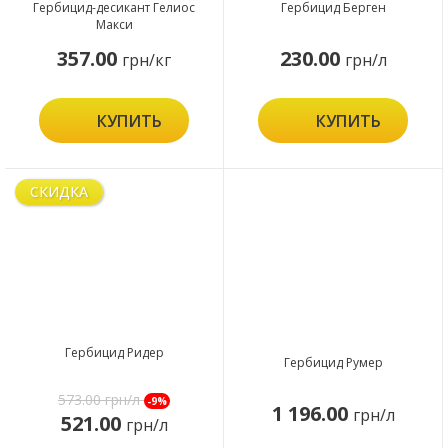
Гербицид-десикант Гелиос
Гербицид Берген
Макси
357.00
230.00
грн/кг
грн/л
КУПИТЬ
КУПИТЬ
СКИДКА
Гербицид Ридер
Гербицид Румер
573.00
грн/л
-9%
1 196.00
грн/л
521.00
грн/л