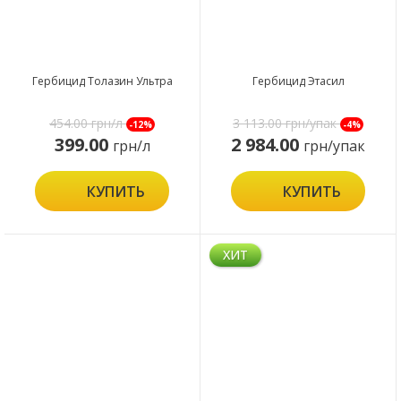
Гербицид Толазин Ультра
Гербицид Этасил
454.00
грн/л
3 113.00
грн/упак
-12%
-4%
399.00
2 984.00
грн/л
грн/упак
КУПИТЬ
КУПИТЬ
ХИТ