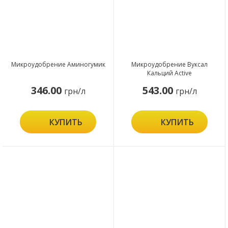
Микроудобрение Аминогумик
Микроудобрение Вуксал
Кальций Active
346.00
543.00
грн/л
грн/л
КУПИТЬ
КУПИТЬ