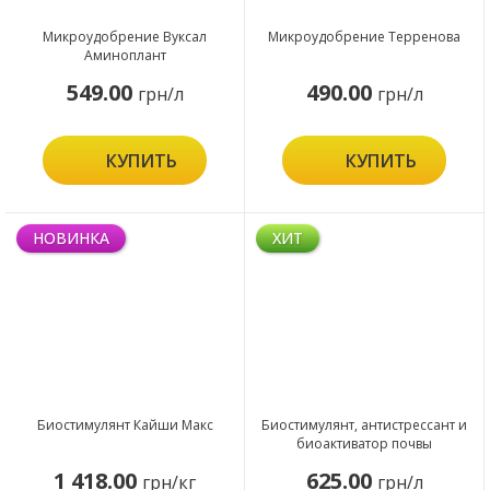
Микроудобрение Вуксал
Микроудобрение Терренова
Аминоплант
549.00
490.00
грн/л
грн/л
КУПИТЬ
КУПИТЬ
НОВИНКА
ХИТ
Биостимулянт Кайши Макс
Биостимулянт, антистрессант и
биоактиватор почвы
Амалгерол Эссенс
1 418.00
625.00
грн/кг
грн/л