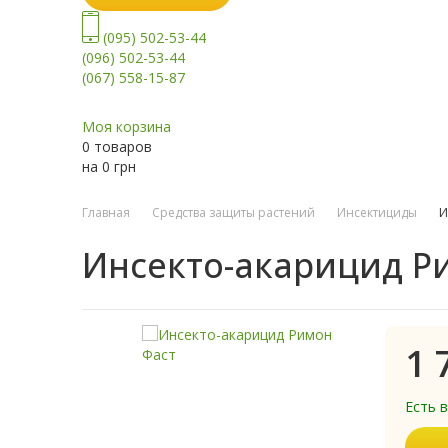
(095) 502-53-44
(096) 502-53-44
(067) 558-15-87
Моя корзина
0 товаров
на
0
грн
Главная
Средства защиты растений
Инсектициды
И
Инсекто-акарицид Р
1 
Есть 