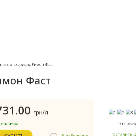
нсекто-акарицид Римон Фаст
имон Фаст
731.00
грн/л
0 отзыв
в наличии
Оставить 
КУПИТЬ
В избранное