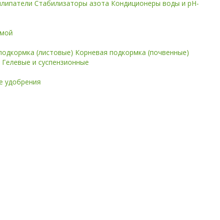
илипатели
Стабилизаторы азота
Кондиционеры воды и pH-
имой
подкормка (листовые)
Корневая подкормка (почвенные)
е
Гелевые и суспензионные
 удобрения