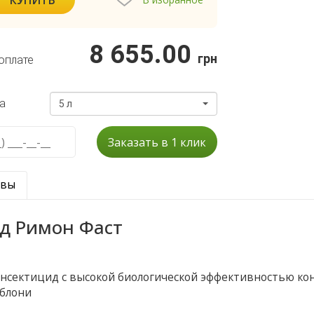
8 655.00
грн
оплате
а
5 л
Заказать в 1 клик
ывы
д Римон Фаст
нсектицид с высокой биологической эффективностью ко
яблони