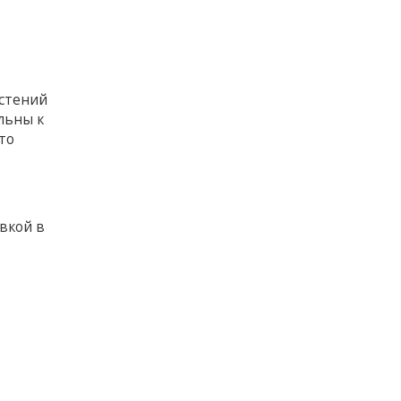
астений
льны к
то
вкой в