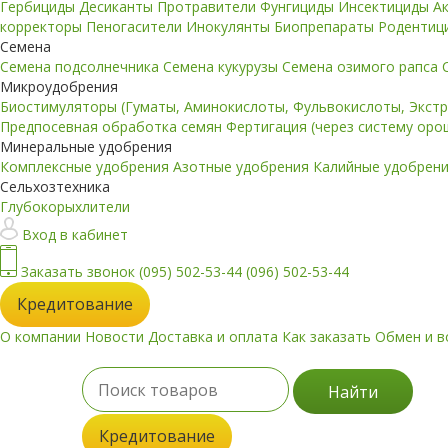
Гербициды
Десиканты
Протравители
Фунгициды
Инсектициды
А
корректоры
Пеногасители
Инокулянты
Биопрепараты
Родентиц
Семена
Семена подсолнечника
Семена кукурузы
Семена озимого рапса
Микроудобрения
Биостимуляторы (Гуматы, Аминокислоты, Фульвокислоты, Экст
Предпосевная обработка семян
Фертигация (через систему ор
Минеральные удобрения
Комплексные удобрения
Азотные удобрения
Калийные удобрен
Сельхозтехника
Глубокорыхлители
Вход в кабинет
Заказать звонок
(095) 502-53-44
(096) 502-53-44
Кредитование
О компании
Новости
Доставка и оплата
Как заказать
Обмен и в
Найти
Кредитование