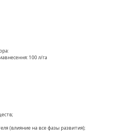
ора:
виавнесення: 100 л/га
еств;
я (влияние на все фазы развития);