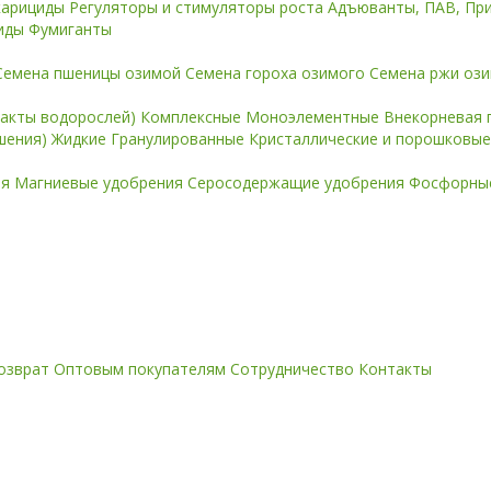
карициды
Регуляторы и стимуляторы роста
Адъюванты, ПАВ, Пр
иды
Фумиганты
Семена пшеницы озимой
Семена гороха озимого
Семена ржи оз
ракты водорослей)
Комплексные
Моноэлементные
Внекорневая 
ошения)
Жидкие
Гранулированные
Кристаллические и порошковы
ия
Магниевые удобрения
Серосодержащие удобрения
Фосфорные
озврат
Оптовым покупателям
Сотрудничество
Контакты