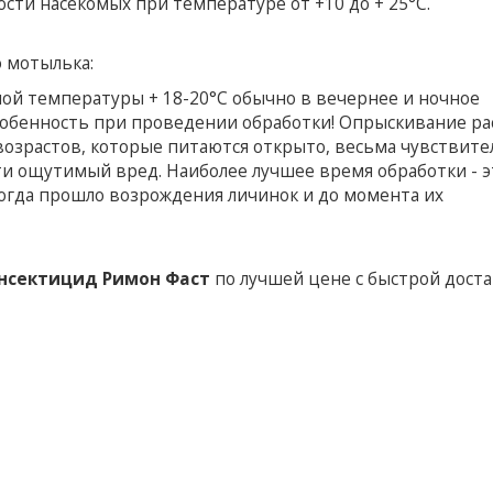
сти насекомых при температуре от +10 до + 25°С.
о мотылька:
ой температуры + 18-20°С обычно в вечернее и ночное
собенность при проведении обработки! Опрыскивание р
озрастов, которые питаются открыто, весьма чувствите
и ощутимый вред. Наиболее лучшее время обработки - э
когда прошло возрождения личинок и до момента их
нсектицид Римон Фаст
по лучшей цене с быстрой доста