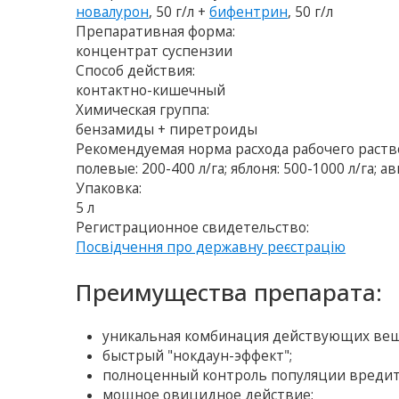
новалурон
, 50 г/л +
бифентрин
, 50 г/л
Препаративная форма:
концентрат суспензии
Способ действия:
контактно-кишечный
Химическая группа:
бензамиды + пиретроиды
Рекомендуемая норма расхода рабочего раств
полевые: 200-400 л/га; яблоня: 500-1000 л/га; а
Упаковка:
5 л
Регистрационное свидетельство:
Посвідчення про державну реєстрацію
Преимущества препарата:
уникальная комбинация действующих вещ
быстрый "нокдаун-эффект";
полноценный контроль популяции вредител
мощное овицидное действие;