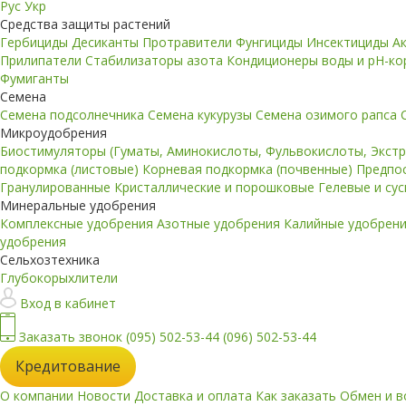
Рус
Укр
Средства защиты растений
Гербициды
Десиканты
Протравители
Фунгициды
Инсектициды
А
Прилипатели
Стабилизаторы азота
Кондиционеры воды и pH-к
Фумиганты
Семена
Семена подсолнечника
Семена кукурузы
Семена озимого рапса
Микроудобрения
Биостимуляторы (Гуматы, Аминокислоты, Фульвокислоты, Экст
подкормка (листовые)
Корневая подкормка (почвенные)
Предпо
Гранулированные
Кристаллические и порошковые
Гелевые и су
Минеральные удобрения
Комплексные удобрения
Азотные удобрения
Калийные удобрен
удобрения
Сельхозтехника
Глубокорыхлители
Вход в кабинет
Заказать звонок
(095) 502-53-44
(096) 502-53-44
Кредитование
О компании
Новости
Доставка и оплата
Как заказать
Обмен и в