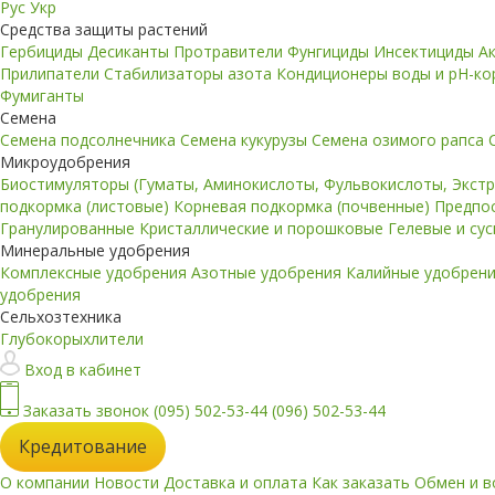
Рус
Укр
Средства защиты растений
Гербициды
Десиканты
Протравители
Фунгициды
Инсектициды
А
Прилипатели
Стабилизаторы азота
Кондиционеры воды и pH-к
Фумиганты
Семена
Семена подсолнечника
Семена кукурузы
Семена озимого рапса
Микроудобрения
Биостимуляторы (Гуматы, Аминокислоты, Фульвокислоты, Экст
подкормка (листовые)
Корневая подкормка (почвенные)
Предпо
Гранулированные
Кристаллические и порошковые
Гелевые и су
Минеральные удобрения
Комплексные удобрения
Азотные удобрения
Калийные удобрен
удобрения
Сельхозтехника
Глубокорыхлители
Вход в кабинет
Заказать звонок
(095) 502-53-44
(096) 502-53-44
Кредитование
О компании
Новости
Доставка и оплата
Как заказать
Обмен и в