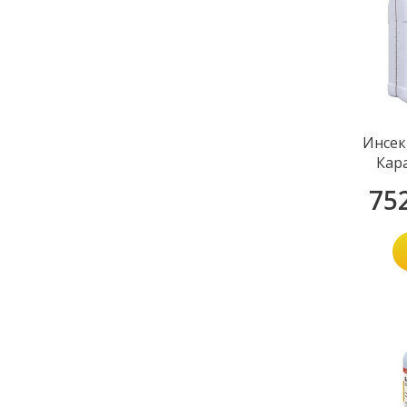
Инсек
Кар
75