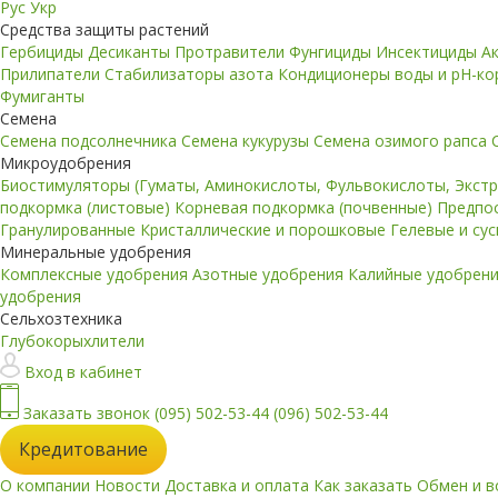
Рус
Укр
Средства защиты растений
Гербициды
Десиканты
Протравители
Фунгициды
Инсектициды
А
Прилипатели
Стабилизаторы азота
Кондиционеры воды и pH-к
Фумиганты
Семена
Семена подсолнечника
Семена кукурузы
Семена озимого рапса
Микроудобрения
Биостимуляторы (Гуматы, Аминокислоты, Фульвокислоты, Экст
подкормка (листовые)
Корневая подкормка (почвенные)
Предпо
Гранулированные
Кристаллические и порошковые
Гелевые и су
Минеральные удобрения
Комплексные удобрения
Азотные удобрения
Калийные удобрен
удобрения
Сельхозтехника
Глубокорыхлители
Вход в кабинет
Заказать звонок
(095) 502-53-44
(096) 502-53-44
Кредитование
О компании
Новости
Доставка и оплата
Как заказать
Обмен и в