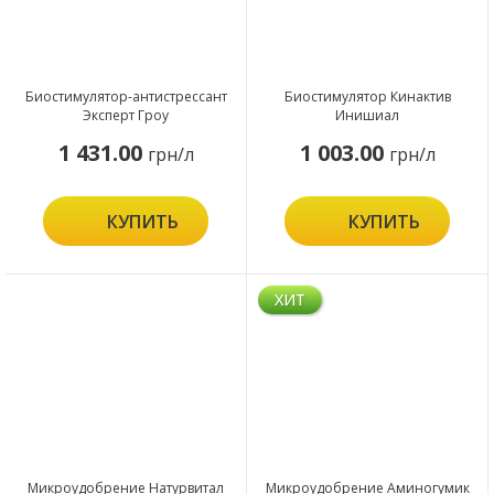
Биостимулятор-антистрессант
Биостимулятор Кинактив
Эксперт Гроу
Инишиал
1 431.00
1 003.00
грн/л
грн/л
КУПИТЬ
КУПИТЬ
ХИТ
Микроудобрение Натурвитал
Микроудобрение Аминогумик