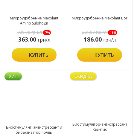
Микроудобрение Maxplant
Микроудобрение Maxplant Bor
Amino SulphoZn
389.00
грн/л
221.00
грн/л
-7%
-16%
363.00
186.00
грн/л
грн/л
КУПИТЬ
КУПИТЬ
ХИТ
СКИДКА
Биостимулятор-антистрессант
Биостимулянт, антистрессант и
Квантис
биоактиватор почвы