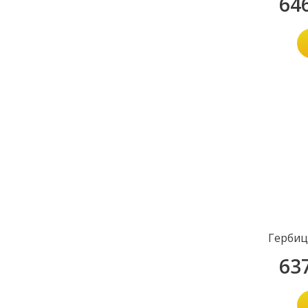
64
Герби
63