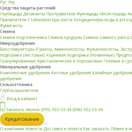
Рус
Укр
Средства защиты растений
Гербициды
Десиканты
Протравители
Фунгициды
Инсектициды
А
Прилипатели
Стабилизаторы азота
Кондиционеры воды и pH-к
Фумиганты
Семена
Семена подсолнечника
Семена кукурузы
Семена озимого рапса
Микроудобрения
Биостимуляторы (Гуматы, Аминокислоты, Фульвокислоты, Экст
подкормка (листовые)
Корневая подкормка (почвенные)
Предпо
Гранулированные
Кристаллические и порошковые
Гелевые и су
Минеральные удобрения
Комплексные удобрения
Азотные удобрения
Калийные удобрен
удобрения
Сельхозтехника
Глубокорыхлители
Вход в кабинет
Заказать звонок
(095) 502-53-44
(096) 502-53-44
Кредитование
О компании
Новости
Доставка и оплата
Как заказать
Обмен и в