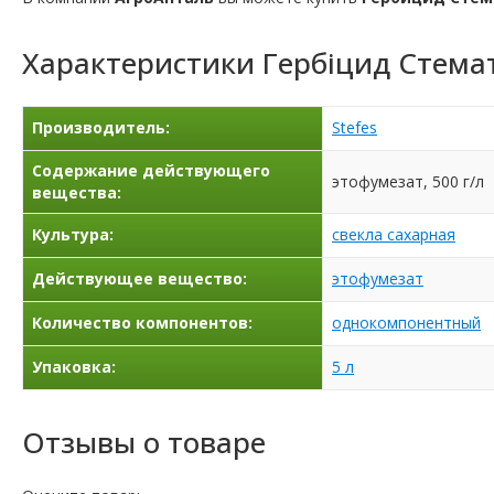
Характеристики
Гербіцид Стема
Производитель:
Stefes
Содержание действующего
этофумезат, 500 г/л
вещества:
Культура:
свекла сахарная
Действующее вещество:
этофумезат
Количество компонентов:
однокомпонентный
Упаковка:
5 л
Отзывы о товаре