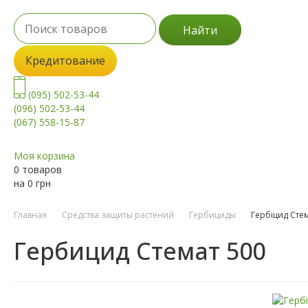
Найти
Кредитование
(095) 502-53-44
(096) 502-53-44
(067) 558-15-87
Моя корзина
0 товаров
на
0
грн
Главная
Средства защиты растений
Гербициды
Гербіцид Сте
Гербицид Стемат 500