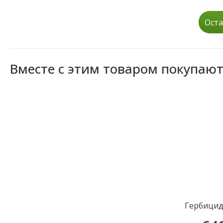
Оста
Вместе с этим товаром покупаю
Гербици