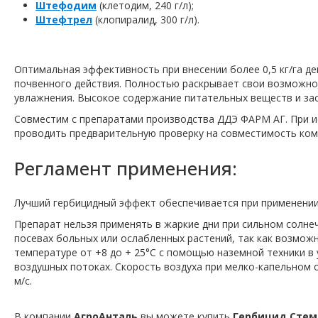
Штефодим
(клетодим, 240 г/л);
Штефтрел
(клопиралид, 300 г/л).
Оптимальная эффективность при внесении более 0,5 кг/га дей
почвенного действия. Полностью раскрывает свои возможнос
увлажнения. Высокое содержание питательных веществ и зас
Совместим с препаратами производства ДДЭ ФАРМ АГ. При и
проводить предварительную проверку на совместимость ком
Регламент применения:
Лучший гербицидный эффект обеспечивается при применении
Препарат нельзя применять в жаркие дни при сильном солнеч
посевах больных или ослабленных растений, так как возмож
температуре от +8 до + 25°С с помощью наземной техники в у
воздушных потоках. Скорость воздуха при мелко-капельном о
м/с.
В компании
АгроАнталь
вы можете купить
Гербицид Стем