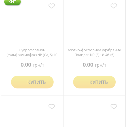
ХИТ
Супрофосамон
Азотно-фосфорное удобрение
(сульфоаммофос) NP (Ca, S) 10-
Полидап NP (S) 18-46-(5)
20-(3,5-17)
0.00
0.00
грн/т
грн/т
КУПИТЬ
КУПИТЬ