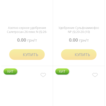
Азотно-серное удобрение
Удобрение Сульфоаммофос
Салетросан 26 плюс N (S) 26-
NP (S) 20-20-(10)
(13) + 2Fe
0.00
0.00
грн/т
грн/т
КУПИТЬ
КУПИТЬ
ХИТ
ХИТ