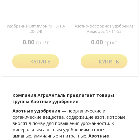
Удобрение Оптиплон NP (S) 10-
Азотно-фосфорное удобрение
20-(24)
Аммофос NP 11-52
0.00
0.00
грн/т
грн/т
КУПИТЬ
КУПИТЬ
Компания АгроАнталь предлагает товары
группы Азотные удобрения
Азотные удобрения
— неорганические и
органические вещества, содержащие азот, которые
вносят в почву для повышения урожайности. К
минеральным азотным удобрениям относят
амидные, аммиачные и нитратные.
Азотные