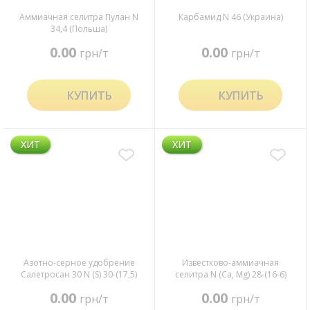
Аммиачная селитра Пулан N
Карбамид N 46 (Украина)
34,4 (Польша)
0.00
0.00
грн/т
грн/т
КУПИТЬ
КУПИТЬ
ХИТ
ХИТ
Азотно-серное удобрение
Известково-аммиачная
Салетросан 30 N (S) 30-(17,5)
селитра N (Ca, Mg) 28-(16-6)
(Украина)
0.00
0.00
грн/т
грн/т