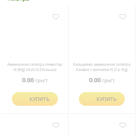
Аммиачная селитра Анвистар
Кальциево-аммиачная селитра
N (Mg) 34-(0.2) (Польша)
Канвил с магнием N (Ca, Mg)
27-(6,5-4) (Польша)
0.00
0.00
грн/т
грн/т
КУПИТЬ
КУПИТЬ