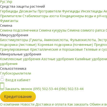
Рус
Укр
Средства защиты растений
Гербициды
Десиканты
Протравители
Фунгициды
Инсектициды
А
Прилипатели
Стабилизаторы азота
Кондиционеры воды и pH-к
Фумиганты
Семена
Семена подсолнечника
Семена кукурузы
Семена озимого рапса
Микроудобрения
Биостимуляторы (Гуматы, Аминокислоты, Фульвокислоты, Экст
подкормка (листовые)
Корневая подкормка (почвенные)
Предпо
Гранулированные
Кристаллические и порошковые
Гелевые и су
Минеральные удобрения
Комплексные удобрения
Азотные удобрения
Калийные удобрен
удобрения
Сельхозтехника
Глубокорыхлители
Вход в кабинет
Заказать звонок
(095) 502-53-44
(096) 502-53-44
Кредитование
О компании
Новости
Доставка и оплата
Как заказать
Обмен и в