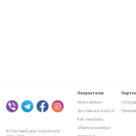
Покупателю
Партн
Мой кабинет
Сотруд
Доставка и оплата
Произв
Как заказать
Обмен и возврат
© Торговый дом "АгроАнталь",