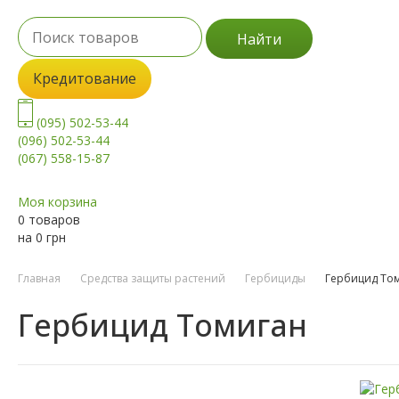
Найти
Кредитование
(095) 502-53-44
(096) 502-53-44
(067) 558-15-87
Моя корзина
0 товаров
на
0
грн
Главная
Средства защиты растений
Гербициды
Гербицид То
Гербицид Томиган