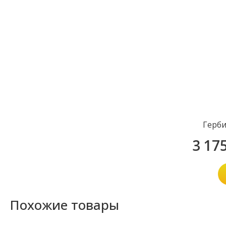
Герби
3 17
Похожие товары