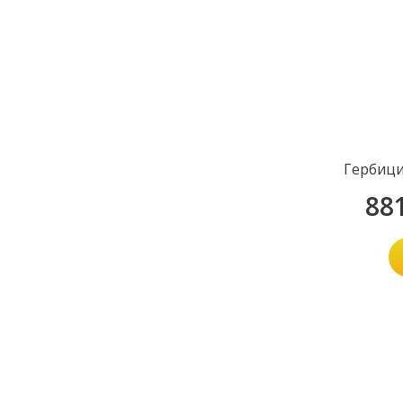
Гербици
88