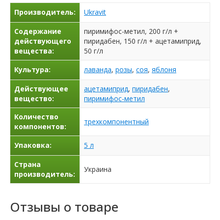
Производитель:
Ukravit
Содержание
пиримифос-метил, 200 г/л +
действующего
пиридабен, 150 г/л + ацетамиприд,
вещества:
50 г/л
Культура:
лаванда
,
розы
,
соя
,
яблоня
Действующее
ацетамиприд
,
пиридабен
,
вещество:
пиримифос-метил
Количество
трехкомпонентный
компонентов:
Упаковка:
5 л
Страна
Украина
производитель:
Отзывы о товаре