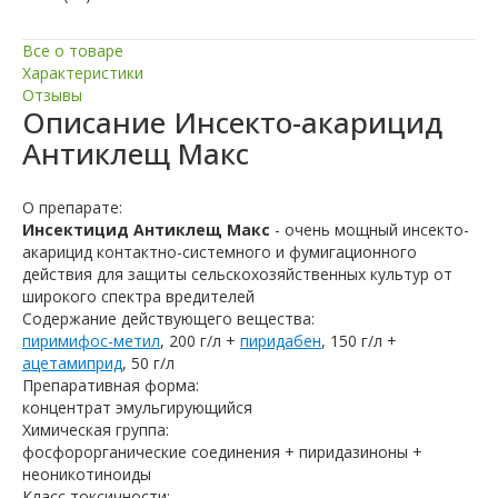
Все о товаре
Характеристики
Отзывы
Описание
Инсекто-акарицид
Антиклещ Макс
О препарате:
Инсектицид Антиклещ Макс
- очень мощный инсекто-
акарицид контактно-системного и фумигационного
действия для защиты сельскохозяйственных культур от
широкого спектра вредителей
Содержание действующего вещества:
пиримифос-метил
, 200 г/л +
пиридабен
, 150 г/л +
ацетамиприд
, 50 г/л
Препаративная форма:
концентрат эмульгирующийся
Химическая группа:
фосфорорганические соединения + пиридазиноны +
неоникотиноиды
Класс токсичности: