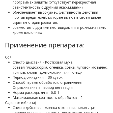
программах защиты (отсутствует перекрестная
резистентность с другими акарицидами);
обеспечивает высокую эффективность действия
против вредителей, которые имеют в своем цикле
скрытые стадии развития;
совместим с другими пестицидами и агрохимикатами,
кроме щелочных.
Применение препарата:
Соя
Спектр действия - Ростковая муха,
соевая плодожорка, огневка, совка, луговой мотылек,
трипсы, клопы, долгоносики, тля, клещи
Период ожидания -
30 суток
Способ, время обработок, ограничения -
Опрыскивание в период вегетации
Норма расхода, л/га - 0,8-1
Максимальная кратность обработок - 2
Садовые (яблоня)
Спектр действия - Аленка мохнатая, пилильщик,
плодовые клещи, щитовки, плодожорки, цветоед,