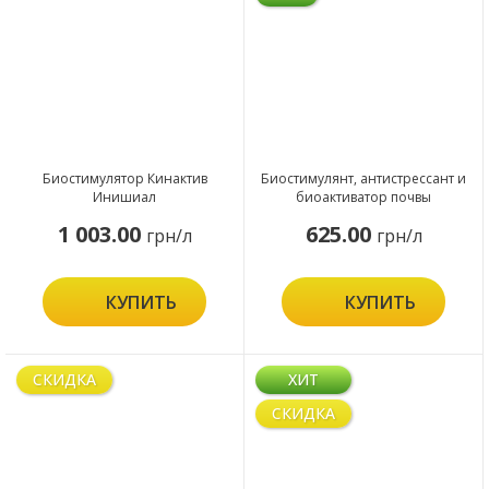
Биостимулятор Кинактив
Биостимулянт, антистрессант и
Инишиал
биоактиватор почвы
Амалгерол Эссенс
1 003.00
625.00
грн/л
грн/л
КУПИТЬ
КУПИТЬ
СКИДКА
ХИТ
СКИДКА