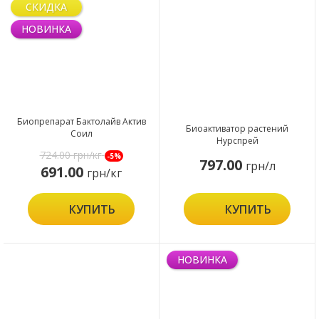
СКИДКА
НОВИНКА
Биопрепарат Бактолайв Актив
Биоактиватор растений
Соил
Нурспрей
724.00
грн/кг
-5%
797.00
грн/л
691.00
грн/кг
КУПИТЬ
КУПИТЬ
НОВИНКА