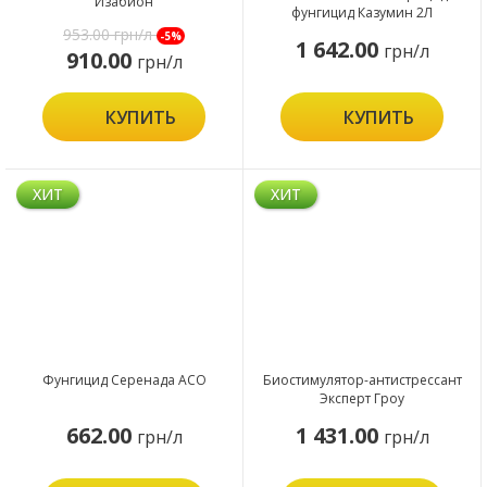
Изабион
фунгицид Казумин 2Л
953.00
грн/л
-5%
1 642.00
грн/л
910.00
грн/л
КУПИТЬ
КУПИТЬ
ХИТ
ХИТ
Фунгицид Серенада АСО
Биостимулятор-антистрессант
Эксперт Гроу
662.00
1 431.00
грн/л
грн/л