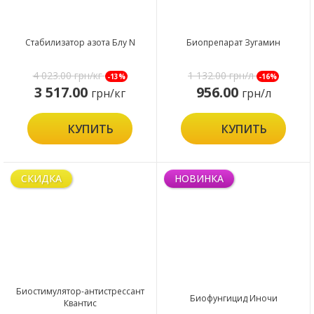
Стабилизатор азота Блу N
Биопрепарат Зугамин
4 023.00
грн/кг
1 132.00
грн/л
-13%
-16%
3 517.00
956.00
грн/кг
грн/л
КУПИТЬ
КУПИТЬ
СКИДКА
НОВИНКА
Биостимулятор-антистрессант
Биофунгицид Иночи
Квантис