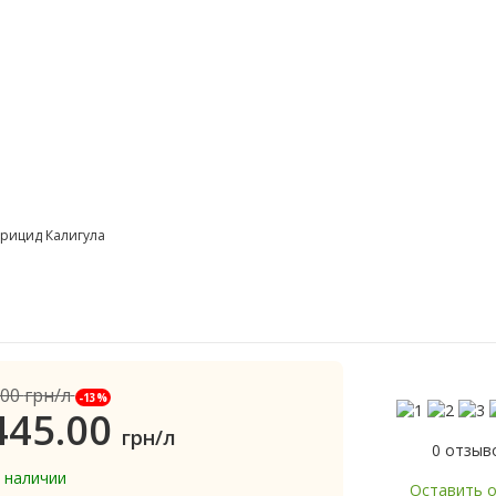
рицид Калигула
.00
грн/л
-13%
445.00
грн/л
0 отзыв
в наличии
Оставить 