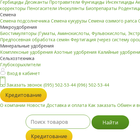
Гербициды
Десиканты
Протравители
Фунгициды
Инсектициды
А
корректоры
Пеногасители
Инокулянты
Биопрепараты
Родентиц
Семена
Семена подсолнечника
Семена кукурузы
Семена озимого рапса
Микроудобрения
Биостимуляторы (Гуматы, Аминокислоты, Фульвокислоты, Экст
Предпосевная обработка семян
Фертигация (через систему ор
Минеральные удобрения
Комплексные удобрения
Азотные удобрения
Калийные удобрен
Сельхозтехника
Глубокорыхлители
Вход в кабинет
Заказать звонок
(095) 502-53-44
(096) 502-53-44
Кредитование
О компании
Новости
Доставка и оплата
Как заказать
Обмен и в
Найти
Кредитование