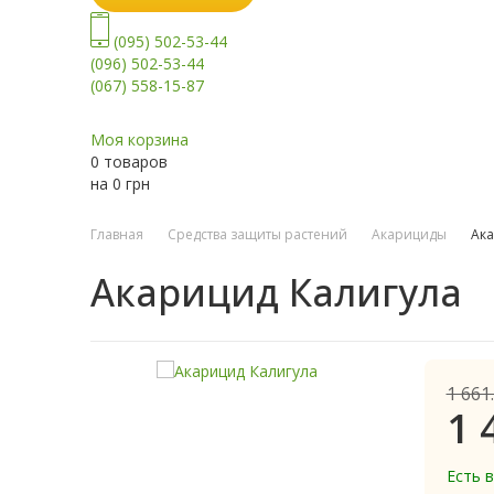
(095) 502-53-44
(096) 502-53-44
(067) 558-15-87
Моя корзина
0 товаров
на
0
грн
Главная
Средства защиты растений
Акарициды
Ака
Акарицид Калигула
1 661
1 
Есть 