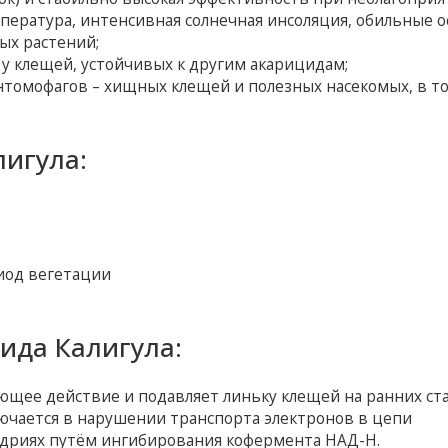
ература, интенсивная солнечная инсоляция, обильные ос
ых растений;
у клещей, устойчивых к другим акарицидам;
нтомофагов – хищных клещей и полезных насекомых, в т
игула:
иод вегетации
ида Калигула:
ющее действие и подавляет линьку клещей на ранних ста
ючается в нарушении транспорта электронов в цепи
дриях путём ингибирования кофермента НАД-Н.