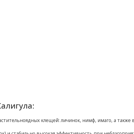
алигула:
тительноядных клещей: личинок, нимф, имаго, а также 
ок) и стабильно высокая эффективность при неблагопри