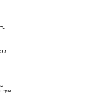
°С.
сти
за
оверка