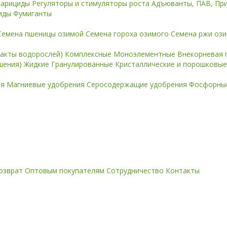
карициды
Регуляторы и стимуляторы роста
Адъюванты, ПАВ, Пр
иды
Фумиганты
Семена пшеницы озимой
Семена гороха озимого
Семена ржи оз
ракты водорослей)
Комплексные
Моноэлементные
Внекорневая 
ошения)
Жидкие
Гранулированные
Кристаллические и порошковы
ия
Магниевые удобрения
Серосодержащие удобрения
Фосфорные
озврат
Оптовым покупателям
Сотрудничество
Контакты