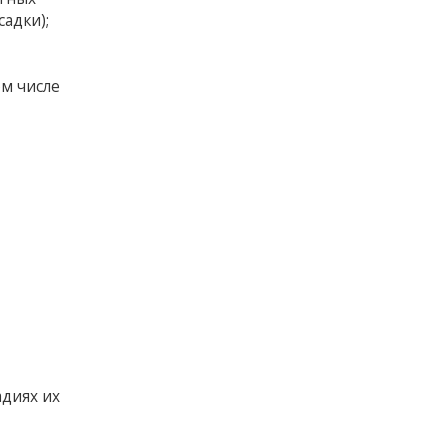
адки);
ом числе
диях их