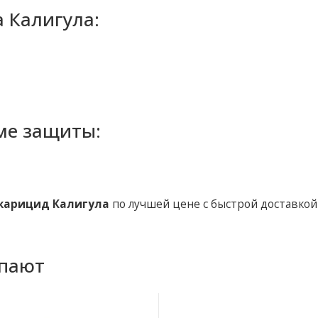
 Калигула:
ме защиты:
карицид Калигула
по лучшей цене с быстрой доставкой в
упают