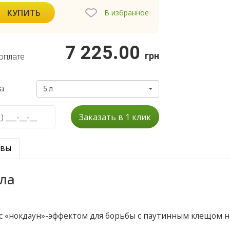
КУПИТЬ
В избранное
7 225.00
грн
оплате
а
5 л
Заказать в 1 клик
ывы
ла
с «нокдаун»-эффектом для борьбы с паутинным клещом н