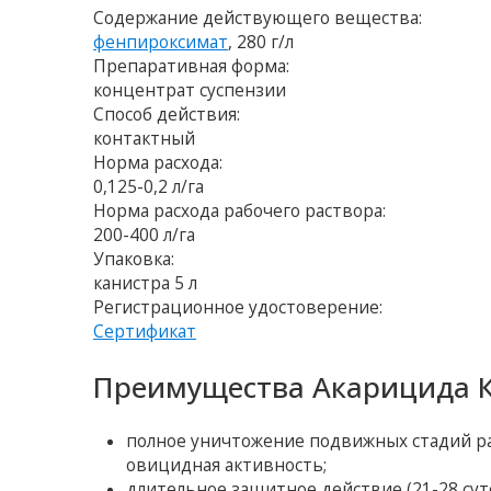
Содержание действующего вещества:
фенпироксимат
, 280 г/л
Препаративная форма:
концентрат суспензии
Способ действия:
контактный
Норма расхода:
0,125-0,2 л/га
Норма расхода рабочего раствора:
200-400 л/га
Упаковка:
канистра 5 л
Регистрационное удостоверение:
Сертификат
Преимущества Акарицида К
полное уничтожение подвижных стадий рас
овицидная активность;
длительное защитное действие (21-28 сут