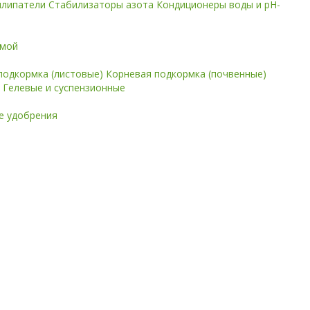
илипатели
Стабилизаторы азота
Кондиционеры воды и pH-
имой
подкормка (листовые)
Корневая подкормка (почвенные)
е
Гелевые и суспензионные
 удобрения