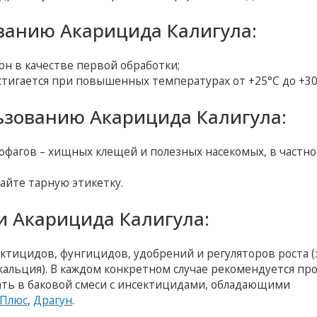
ванию Акарицида Калигула:
он в качестве первой обработки;
тигается при повышенных температурах от +25°С до +30
ьзованию Акарицида Калигула:
офагов – хищных клещей и полезных насекомых, в частно
йте тарную этикетку.
и Акарицида Калигула:
тицидов, фунгицидов, удобрений и регуляторов роста (
кальция). В каждом конкретном случае рекомендуется пр
ать в баковой смеси с инсектицидами, обладающими
 Плюс
,
Драгун
.