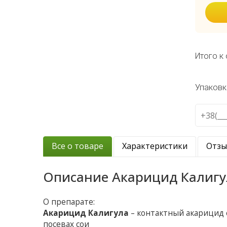
Итого к 
Упаковк
Все о товаре
Характеристики
Отз
Описание
Акарицид Калигу
О препарате:
Акарицид Калигула
– контактный акарицид 
посевах сои