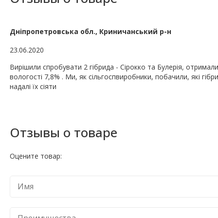
Дніпропетровська обл., Криничанський р-н
23.06.2020
Вирішили спробувати 2 гібрида - Сірокко та Булерія, отримали у
вологості 7,8% . Ми, як сільгоспвиробники, побачили, які гібр
надалі їх сіяти
Отзывы о товаре
Оцените товар: