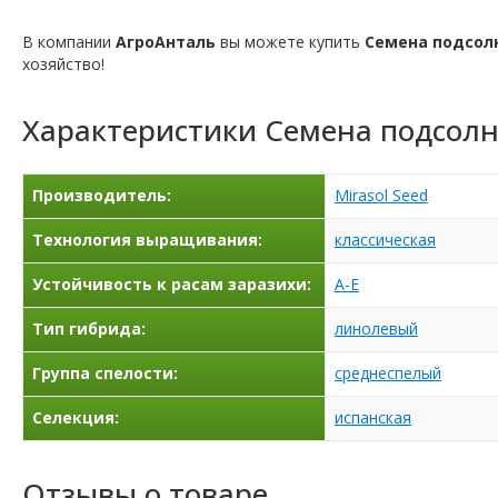
В компании
АгроАнталь
вы можете купить
Семена подсол
хозяйство!
Характеристики
Семена подсолн
Производитель:
Mirasol Seed
Технология выращивания:
классическая
Устойчивость к расам заразихи:
A-E
Тип гибрида:
линолевый
Группа спелости:
среднеспелый
Селекция:
испанская
Отзывы о товаре