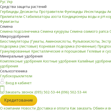
Рус
Укр
Средства защиты растений
Гербициды
Десиканты
Протравители
Фунгициды
Инсектициды
А
Прилипатели
Стабилизаторы азота
Кондиционеры воды и pH-к
Фумиганты
Семена
Семена подсолнечника
Семена кукурузы
Семена озимого рапса
Микроудобрения
Биостимуляторы (Гуматы, Аминокислоты, Фульвокислоты, Экст
подкормка (листовые)
Корневая подкормка (почвенные)
Предпо
Гранулированные
Кристаллические и порошковые
Гелевые и су
Минеральные удобрения
Комплексные удобрения
Азотные удобрения
Калийные удобрен
удобрения
Сельхозтехника
Глубокорыхлители
Вход в кабинет
Заказать звонок
(095) 502-53-44
(096) 502-53-44
Кредитование
О компании
Новости
Доставка и оплата
Как заказать
Обмен и в