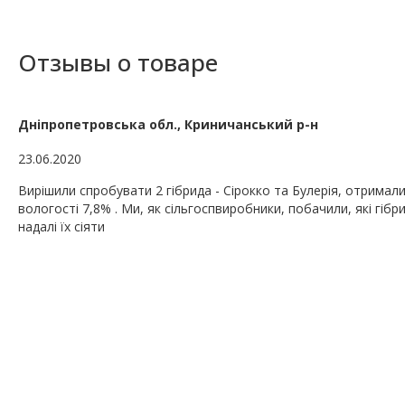
Отзывы о товаре
Дніпропетровська обл., Криничанський р-н
23.06.2020
Вирішили спробувати 2 гібрида - Сірокко та Булерія, отримали у
вологості 7,8% . Ми, як сільгоспвиробники, побачили, які гібр
надалі їх сіяти