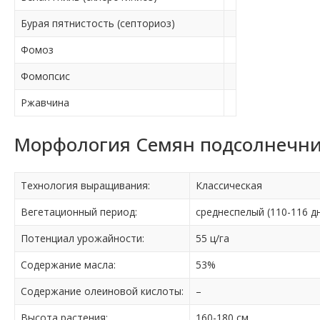
Бурая пятнистость (септориоз)
Фомоз
Фомопсис
Ржавчина
Морфология Семян подсолнечни
Технология выращивания:
Классическая
Вегетационный период:
среднеспелый (110-116 д
Потенциал урожайности:
55 ц/га
Содержание масла:
53%
Содержание олеиновой кислоты:
–
Высота растения:
160-180 см