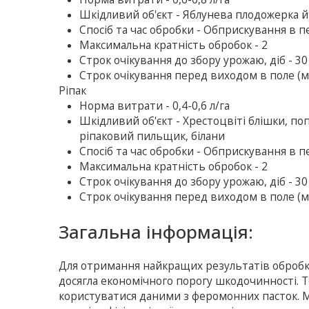
Шкідливий об'єкт - Яблунева плодожерка й 
Спосіб та час обробки - Обприскування в п
Максимальна кратність обробок - 2
Строк очікування до збору урожаю, діб - 30
Строк очікування перед виходом в поле (ме
Ріпак
Норма витрати - 0,4-0,6 л/га
Шкідливий об'єкт - Хрестоцвіті блішки, по
ріпаковий пильщик, білани
Спосіб та час обробки - Обприскування в п
Максимальна кратність обробок - 2
Строк очікування до збору урожаю, діб - 30
Строк очікування перед виходом в поле (ме
Загальна інформація:
Для отримання найкращих результатів обробку
досягла економічного порогу шкодочинності. Т
користуватися даними з феромонних пасток. 