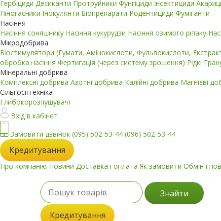
Гербіциди
Десиканти
Протруйники
Фунгіциди
Інсектициди
Акари
Піногасники
Інокулянти
Біопрепарати
Родентициди
Фуміганти
Насіння
Насіння соняшнику
Насіння кукурудзи
Насіння озимого ріпаку
Нас
Мікродобрива
Біостимулятори (Гумати, Амінокислоти, Фульвокислоти, Екстра
обробка насіння
Фертигація (через систему зрошення)
Рідкі
Гран
Мінеральні добрива
Комплексні добрива
Азотні добрива
Калійні добрива
Магнієві д
Сільгосптехніка
Глибокорозпушувачі
Вхід в кабінет
Замовити дзвінок
(095) 502-53-44
(096) 502-53-44
Кредитування
Про компанію
Новини
Доставка і оплата
Як замовити
Обмін і по
Знайти
Кредитування