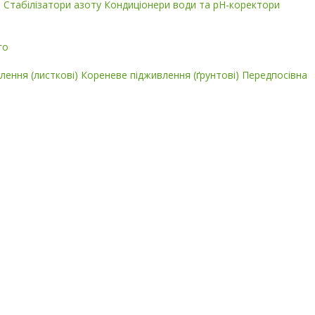
і
Стабілізатори азоту
Кондиціонери води та pH-коректори
го
лення (листкові)
Кореневе підживлення (ґрунтові)
Передпосівна