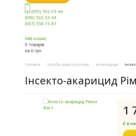
(095) 502-53-44
(096) 502-53-44
(067) 558-15-87
Мій кошик
0 товарів
на
0
грн
Головна
Засоби захисту рослин
Інсектициди
Інсек
Інсекто-акарицид Рі
1 
Є в на