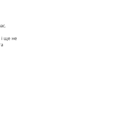
ас.
 і ще не
та