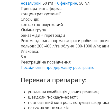
новалурон
, 50 г/л +
біфентрин
, 50 г/л
Препаративна форма:
концентрат суспензії
Спосіб дії:
контактно-шлунковий
Хімічна група:
бензаміди + піретроїди
Рекомендована норма витрати робочого розч
польові: 200-400 л/га; яблуня: 500-1000 л/га; ав
Упаковка:
5 л
Реєстраційне посвідчення:
Посвідчення про державну реєстрацію
Переваги препарату:
унікальна комбінація діючих речовин;
швидкий "нокдаун-ефект";
повноцінний контроль популяції шкідника 
потужна овіцидна дія;