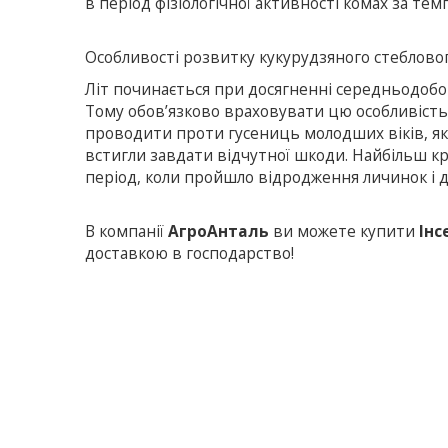
в період фізіологічної активності комах за тем
Особливості розвитку кукурудзяного стеблово
Літ починається при досягненні середньодобов
Тому обов’язково враховувати цю особливість
проводити проти гусениць молодших віків, які 
встигли завдати відчутної шкоди. Найбільш к
період, коли пройшло відродження личинок і д
В компанії
АгроАнталь
ви можете купити
Інс
доставкою в господарство!