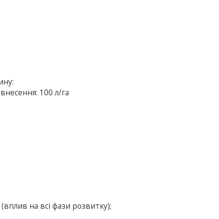
ину:
іавнесення: 100 л/га
(вплив на всі фази розвитку);