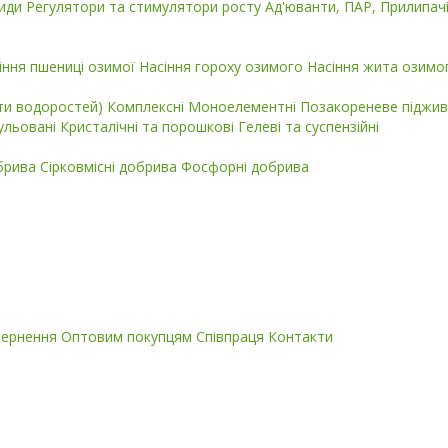
циди
Регулятори та стимулятори росту
Ад'юванти, ПАР, Прилипач
іння пшениці озимої
Насіння гороху озимого
Насіння жита озимо
кти водоростей)
Комплексні
Моноелементні
Позакореневе піджив
ульовані
Кристалічні та порошкові
Гелеві та суспензійні
обрива
Сірковмісні добрива
Фосфорні добрива
вернення
Оптовим покупцям
Співпраця
Контакти