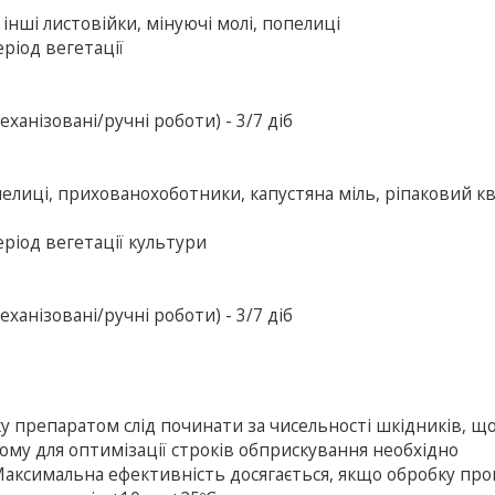
інші листовійки, мінуючі молі, попелиці
еріод вегетації
ханізовані/ручні роботи) - 3/7 діб
пелиці, прихованохоботники, капустяна міль, ріпаковий кв
еріод вегетації культури
ханізовані/ручні роботи) - 3/7 діб
 препаратом слід починати за чисельності шкідників, щ
ому для оптимізації строків обприскування необхідно
Максимальна ефективність досягається, якщо обробку пр