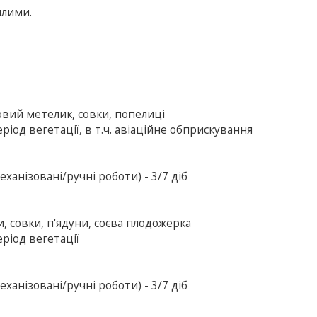
илими.
овий метелик, совки, попелиці
ріод вегетації, в т.ч. авіаційне обприскування
ханізовані/ручні роботи) - 3/7 діб
и, совки, п'ядуни, соєва плодожерка
еріод вегетації
ханізовані/ручні роботи) - 3/7 діб