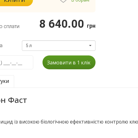
8 640.00
грн
о сплати
а
5 л
Замовити в 1 клік
гуки
он Фаст
ктицид із високою біологічною ефективністю контролю кл