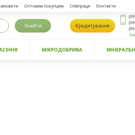
замовити
Оптовим покупцям
Співпраця
Контакти
(09
(09
Знайти
Кредитування
(06
Зам
АСІННЯ
МІКРОДОБРИВА
МІНЕРАЛЬН