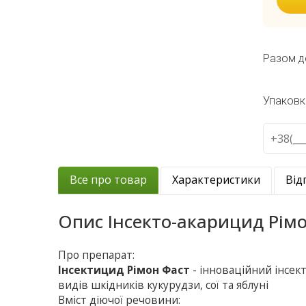
Разом д
Упаковк
Все про товар
Характеристики
Від
Опис
Інсекто-акарицид Рім
Про препарат:
Інсектицид Рімон Фаст
- інноваційний інсе
видів шкідників кукурудзи, сої та яблуні
Вміст діючої речовини: