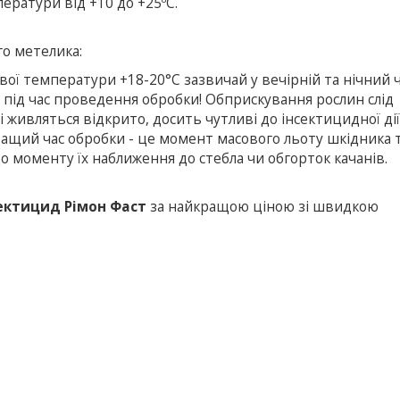
ператури від +10 до +25ºС.
го метелика:
ої температури +18-20°С зазвичай у вечірній та нічний ч
 під час проведення обробки! Обприскування рослин слід
живляться відкрито, досить чутливі до інсектицидної дії
ращий час обробки - це момент масового льоту шкідника 
о моменту їх наближення до стебла чи обгорток качанів.
ектицид Рімон Фаст
за найкращою ціною зі швидкою