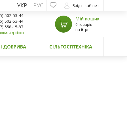
УКР
РУС
Вхід в кабінет
5) 502-53-44
Мій кошик
6) 502-53-44
0 товарів
7) 558-15-87
на
0
грн
овити дзвінок
І ДОБРИВА
СІЛЬГОСПТЕХНІКА