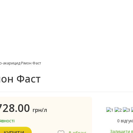
то-акарицид Рімон Фаст
мон Фаст
728.00
грн/л
0 відгук
явності
Залишити в
КУПИТИ
В обрані