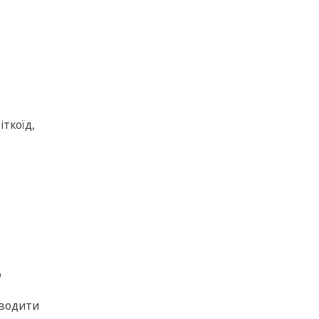
іткоїд,
о
оводити