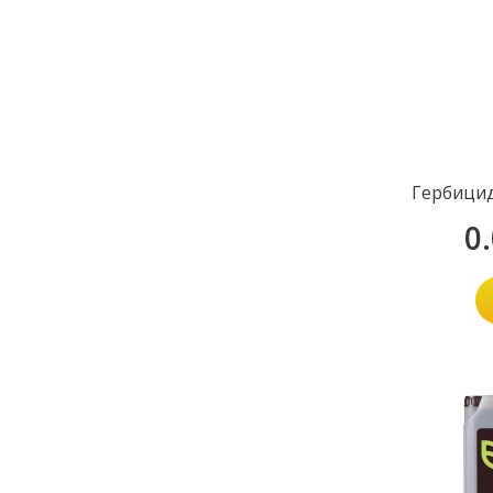
Гербицид
0