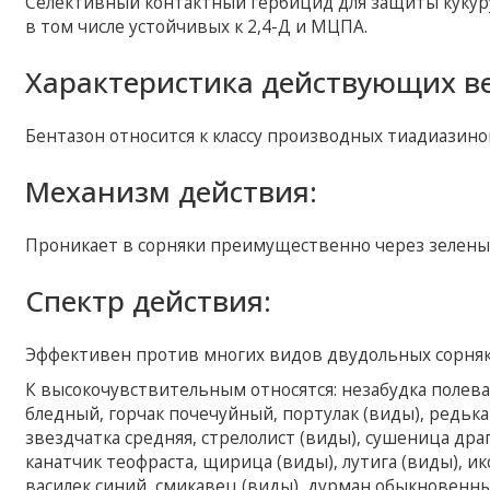
Селективный контактный гербицид для защиты кукуру
в том числе устойчивых к 2,4-Д и МЦПА.
Характеристика действующих в
Бентазон относится к классу производных тиадиазино
Механизм действия:
Проникает в сорняки преимущественно через зеленые
Спектр действия:
Эффективен против многих видов двудольных сорняк
К высокочувствительным относятся: незабудка полева
бледный, горчак почечуйный, портулак (виды), редька
звездчатка средняя, ​​стрелолист (виды), сушеница др
канатчик теофраста, щирица (виды), лутига (виды), ик
василек синий, смикавец (виды), дурман обыкновенны