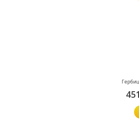
Гербиц
45