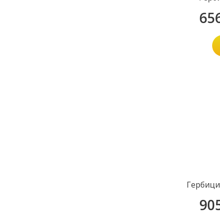
65
Гербици
90