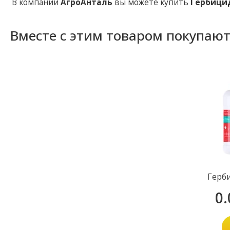
В компании
АгроАнталь
вы можете купить
Гербици
Вместе с этим товаром покупаю
Герб
0