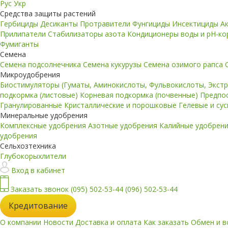
Рус
Укр
Средства защиты растений
Гербициды
Десиканты
Протравители
Фунгициды
Инсектициды
А
Прилипатели
Стабилизаторы азота
Кондиционеры воды и pH-к
Фумиганты
Семена
Семена подсолнечника
Семена кукурузы
Семена озимого рапса
Микроудобрения
Биостимуляторы (Гуматы, Аминокислоты, Фульвокислоты, Экст
подкормка (листовые)
Корневая подкормка (почвенные)
Предпо
Гранулированные
Кристаллические и порошковые
Гелевые и су
Минеральные удобрения
Комплексные удобрения
Азотные удобрения
Калийные удобрен
удобрения
Сельхозтехника
Глубокорыхлители
Вход в кабинет
Заказать звонок
(095) 502-53-44
(096) 502-53-44
Кредитование
О компании
Новости
Доставка и оплата
Как заказать
Обмен и в