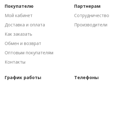
Покупателю
Партнерам
Мой кабинет
Сотрудничество
Доставка и оплата
Производители
Как заказать
Обмен и возврат
Оптовым покупателям
Контакты
График работы
Телефоны
Пн-Пт: 09:00 - 18:00
(095) 502-53-44
Сб-Вс: Выходные
(096) 502-53-44
©Торговый дом "АгроАнталь", 2010–
2026