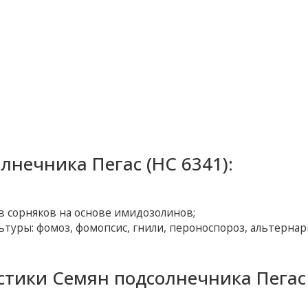
нечника Пегас (НС 6341):
в сорняков на основе имидозолинов;
туры: фомоз, фомопсис, гнили, пероноспороз, альтернар
стики Семян подсолнечника Пегас