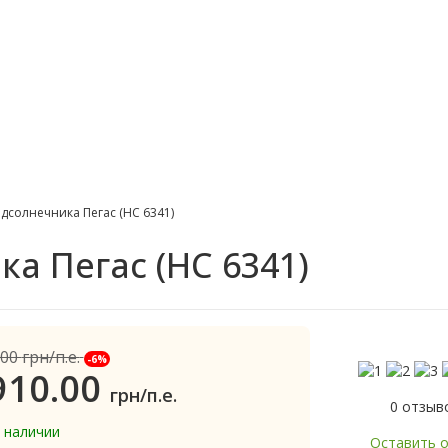
дсолнечника Пегас (НС 6341)
а Пегас (НС 6341)
.00
грн/п.е.
-6%
910.00
грн/п.е.
0 отзыв
в наличии
Оставить 