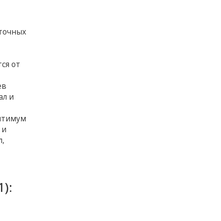
точных
ся от
ев
ал и
;
Оптимум
 и
л,
):