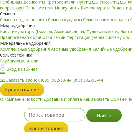
Гербициды
Десиканты
Протравители
Фунгициды
Инсектициды
А
корректоры
Пеногасители
Инокулянты
Биопрепараты
Родентиц
Семена
Семена подсолнечника
Семена кукурузы
Семена озимого рапса
Микроудобрения
Биостимуляторы (Гуматы, Аминокислоты, Фульвокислоты, Экст
Предпосевная обработка семян
Фертигация (через систему ор
Минеральные удобрения
Комплексные удобрения
Азотные удобрения
Калийные удобрен
Сельхозтехника
Глубокорыхлители
Вход в кабинет
Заказать звонок
(095) 502-53-44
(096) 502-53-44
Кредитование
О компании
Новости
Доставка и оплата
Как заказать
Обмен и в
Найти
Кредитование