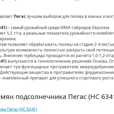
 делает
Пегас
лучшим выбором для посева в южных и вос
341)
– самый урожайный среди ИМИ-гибридов Евросем.
т 5,5 т/га, а реальные показатели урожайности колеблют
заразихи;
огам позволяет обрабатывать посевы на стадии 2-4 листь
культуре возможность полностью раскрыть свой потенци
Внесение гербицида проводится из расчёта 1,0-1,2 л/га
341)
выпускаются в технологических решениях Основа, 
лючает три фунгицидных протравителя, микроудобрение
. Действующие вещества в протравителях: флудиоксонни
 комплексный препарат для успешного стартового роста
мян подсолнечника Пегас (НС 6341