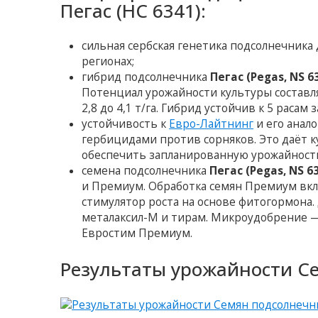
Пегас (НС 6341):
сильная сербская генетика подсолнечника
регионах;
гибрид подсолнечника
Пегас (Pegas, NS 6
Потенциал урожайности культуры составляе
2,8 до 4,1 т/га. Гибрид устойчив к 5 расам 
устойчивость к
Евро-Лайтнинг
и его анал
гербицидами против сорняков. Это даёт 
обеспечить запланированную урожайность. 
семена подсолнечника
Пегас (Pegas, NS 6
и Премиум. Обработка семян Премиум вк
стимулятор роста на основе фитогормона
металаксил-М и тирам. Микроудобрение —
Евростим Премиум.
Результаты урожайности Се