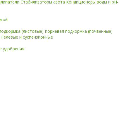
илипатели
Стабилизаторы азота
Кондиционеры воды и pH-
имой
подкормка (листовые)
Корневая подкормка (почвенные)
е
Гелевые и суспензионные
 удобрения