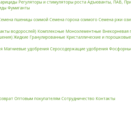
карициды
Регуляторы и стимуляторы роста
Адъюванты, ПАВ, Пр
иды
Фумиганты
Семена пшеницы озимой
Семена гороха озимого
Семена ржи оз
ракты водорослей)
Комплексные
Моноэлементные
Внекорневая 
ошения)
Жидкие
Гранулированные
Кристаллические и порошковы
ия
Магниевые удобрения
Серосодержащие удобрения
Фосфорные
озврат
Оптовым покупателям
Сотрудничество
Контакты