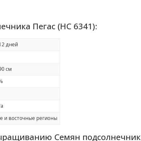
чника Пегас (НС 6341):
12 дней
90 см
%
га
 и восточные регионы
ыращиванию Семян подсолнечник