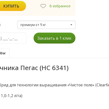
КУПИТЬ
В избранное
я
премиум от 9 кг
Заказать в 1 клик
ывы
ника Пегас (НС 6341)
брид для технологии выращивания «Чистое поле» (Clearfie
г
1,0-1,2 л/га)