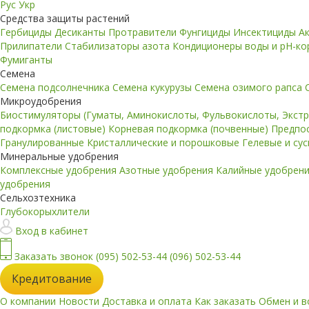
Рус
Укр
Средства защиты растений
Гербициды
Десиканты
Протравители
Фунгициды
Инсектициды
А
Прилипатели
Стабилизаторы азота
Кондиционеры воды и pH-к
Фумиганты
Семена
Семена подсолнечника
Семена кукурузы
Семена озимого рапса
Микроудобрения
Биостимуляторы (Гуматы, Аминокислоты, Фульвокислоты, Экст
подкормка (листовые)
Корневая подкормка (почвенные)
Предпо
Гранулированные
Кристаллические и порошковые
Гелевые и су
Минеральные удобрения
Комплексные удобрения
Азотные удобрения
Калийные удобрен
удобрения
Сельхозтехника
Глубокорыхлители
Вход в кабинет
Заказать звонок
(095) 502-53-44
(096) 502-53-44
Кредитование
О компании
Новости
Доставка и оплата
Как заказать
Обмен и в