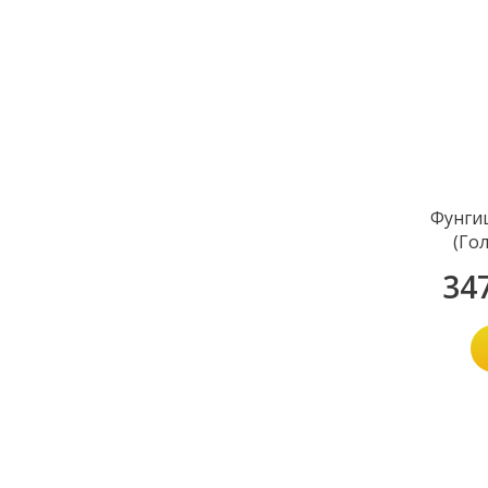
Фунги
(Го
34