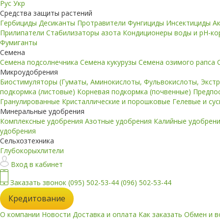
Рус
Укр
Средства защиты растений
Гербициды
Десиканты
Протравители
Фунгициды
Инсектициды
А
Прилипатели
Стабилизаторы азота
Кондиционеры воды и pH-к
Фумиганты
Семена
Семена подсолнечника
Семена кукурузы
Семена озимого рапса
Микроудобрения
Биостимуляторы (Гуматы, Аминокислоты, Фульвокислоты, Экст
подкормка (листовые)
Корневая подкормка (почвенные)
Предпо
Гранулированные
Кристаллические и порошковые
Гелевые и су
Минеральные удобрения
Комплексные удобрения
Азотные удобрения
Калийные удобрен
удобрения
Сельхозтехника
Глубокорыхлители
Вход в кабинет
Заказать звонок
(095) 502-53-44
(096) 502-53-44
Кредитование
О компании
Новости
Доставка и оплата
Как заказать
Обмен и в