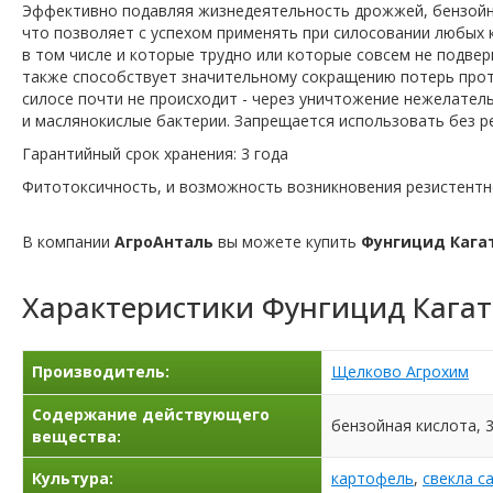
Эффективно подавляя жизнедеятельность дрожжей, бензойн
что позволяет с успехом применять при силосовании любых к
в том числе и которые трудно или которые совсем не подвер
также способствует значительному сокращению потерь прот
силосе почти не происходит - через уничтожение нежелател
и маслянокислые бактерии. Запрещается использовать без р
Гарантийный срок хранения: 3 года
Фитотоксичность, и возможность возникновения резистентн
В компании
АгроАнталь
вы можете купить
Фунгицид Кага
Характеристики
Фунгицид Кага
Производитель:
Щелково Агрохим
Содержание действующего
бензойная кислота, 3
вещества:
Культура:
картофель
,
свекла с