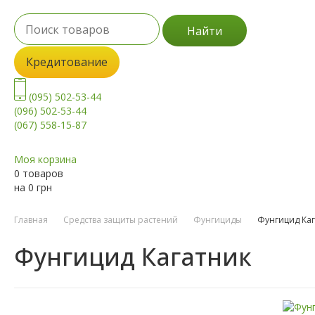
Найти
Кредитование
(095) 502-53-44
(096) 502-53-44
(067) 558-15-87
Моя корзина
0 товаров
на
0
грн
Главная
Средства защиты растений
Фунгициды
Фунгицид Каг
Фунгицид Кагатник