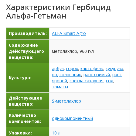
Характеристики
Гербицид
Альфа-Гетьман
Производитель:
ALFA Smart Agro
Содержание
действующего
метолахлор, 960 г/л
вещества:
арбуз
,
горох
,
картофель
,
кукуруза
,
подсолнечник
,
рапс озимый
,
рапс
Культура:
яровой
,
свекла сахарная
,
соя
,
томаты
Действующее
S-метолахлор
вещество:
Количество
однокомпонентный
компонентов:
Упаковка:
10 л