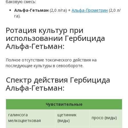
баковую смесь:
Альфа-Гетьман
(2,0 л/га) +
Альфа-Прометрин
(2,0 л/
га).
Ротация культур при
использовании Гербицида
Альфа-Гетьман:
Полное отсутствие токсического действия на
последующие культуры в севообороте.
Спектр действия Гербицида
Альфа-Гетьман:
Чувствительные
галинсога
щетинник
просо (виды)
мелкоцветковая
(виды)