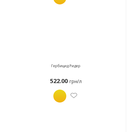
Гербицид Ридер
522.00
грн/л