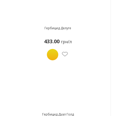
Гербицид Делуге
433.00
грн/л
Гербицид Дуал Голд