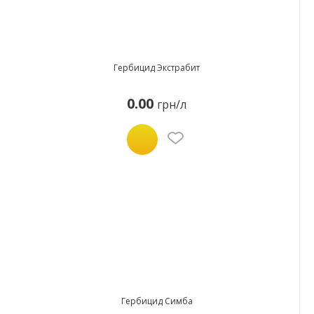
Гербицид Экстрабит
0.00
грн/л
Гербицид Симба