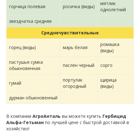
мятлик
горчица полевая
росичка (виды)
однолетний
звездчатка средняя
Среднечувствительные
ромашка
горец (виды)
марь белая
(виды)
пастушья сумка
паслён чёрный
сорго
обыкновенная
портулак
щирица
гумай
огородный
(виды)
дурман обыкновенный
В компании
АгроАнталь
вы можете купить
Гербицид
Альфа-Гетьман
по лучшей цене с быстрой доставкой в ​​
хозяйство!