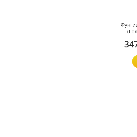
Фунги
(Го
34