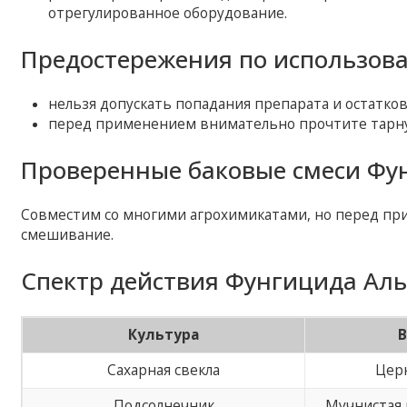
отрегулированное оборудование.
Предостережения по использов
нельзя допускать попадания препарата и остатков 
перед применением внимательно прочтите тарну
Проверенные баковые смеси Фу
Совместим со многими агрохимикатами, но перед пр
смешивание.
Спектр действия Фунгицида Аль
Культура
В
Сахарная свекла
Церк
Подсолнечник
Мучнистая р