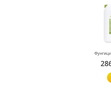
Фунгици
28