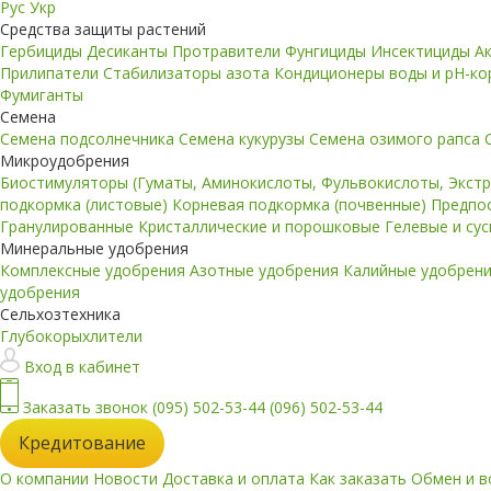
Рус
Укр
Средства защиты растений
Гербициды
Десиканты
Протравители
Фунгициды
Инсектициды
А
Прилипатели
Стабилизаторы азота
Кондиционеры воды и pH-к
Фумиганты
Семена
Семена подсолнечника
Семена кукурузы
Семена озимого рапса
Микроудобрения
Биостимуляторы (Гуматы, Аминокислоты, Фульвокислоты, Экст
подкормка (листовые)
Корневая подкормка (почвенные)
Предпо
Гранулированные
Кристаллические и порошковые
Гелевые и су
Минеральные удобрения
Комплексные удобрения
Азотные удобрения
Калийные удобрен
удобрения
Сельхозтехника
Глубокорыхлители
Вход в кабинет
Заказать звонок
(095) 502-53-44
(096) 502-53-44
Кредитование
О компании
Новости
Доставка и оплата
Как заказать
Обмен и в