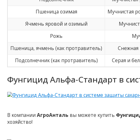
Пшеница озимая
Мучнистая ро
Ячмень яровой и озимый
Мучниста
Рожь
Муч
Пшеница, ячмень (как протравитель)
Снежная 
Подсолнечник (как протравитель)
Серая и бел
Фунгицид Альфа-Стандарт в сис
В компании
АгроАнталь
вы можете купить
Фунгици
хозяйство!