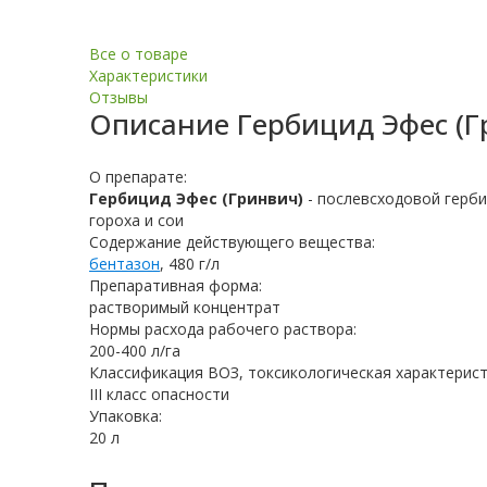
Все о товаре
Характеристики
Отзывы
Описание
Гербицид Эфес (Г
О препарате:
Гербицид Эфес (Гринвич)
- послевсходовой герби
гороха и сои
Содержание действующего вещества:
бентазон
, 480 г/л
Препаративная форма:
растворимый концентрат
Нормы расхода рабочего раствора:
200-400 л/га
Классификация ВОЗ, токсикологическая характерист
III класс опасности
Упаковка:
20 л