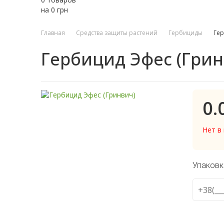
на
0
грн
Главная
Средства защиты растений
Гербициды
Гер
Гербицид Эфес (Грин
0.
Нет в
Упаковк