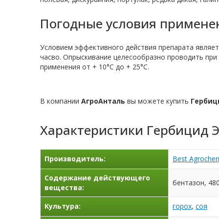
Погодные условия примене
Условием эффективного действия препарата являетс
часво. Опрыскивание целесообразно проводить при 
применения от + 10°С до + 25°С.
В компании
АгроАнталь
вы можете купить
Гербиц
Характеристики
Гербицид Э
Производитель:
Best Agrochem
Содержание действующего
бентазон, 480
вещества:
Культура:
горох
,
соя