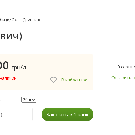
бицид Эфес (Гринвич)
вич)
00
грн/л
0 отзыв
Оставить 
 наличии
В избранное
а
Заказать в 1 клик