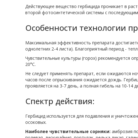
Действующее вещество гербицида проникает в раст
второй фотосинтетической системы с последующим 
Особенности технологии п
Максимальная эффективность препарата достигается
однолетних 2-4 листа). Благоприятный период - тепл
Чувствительные культуры (горох) рекомендуется оп
20°С.
Не следует применять препарат, если ожидаются ноч
часов после опрыскивания ожидается дождь. Гербиц
проявляется на 3-7 день, а полная гибель на 10-14 
Спектр действия:
Гербицид используется для подавления и уничтожен
осоковых.
Наиболее чувствительные сорняки:
амброзия по
полевая, дискурайния, портулак, редька дикая, гали