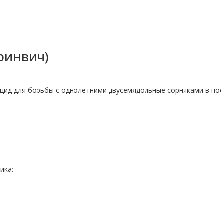
ринвич)
цид для борьбы с однолетними двусемядольные сорняками в по
ика: