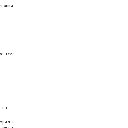
ования
ре ниже
ства
горчица
кульник.