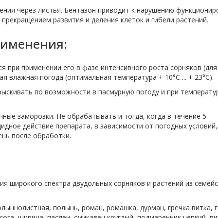
ения через листья. Бентазон приводит к нарушению функционир
прекращением развития и деления клеток и гибели растений.
рименения:
 при применении его в фазе интенсивного роста сорняков (для
ая влажная погода (оптимальная температура + 10°С ... + 23°С).
рыскивать по возможности в пасмурную погоду и при температу
ные заморозки. Не обрабатывать и тогда, когда в течение 5
идное действие препарата, в зависимости от погодных условий,
день после обработки.
ия широкого спектра двудольных сорняков и растений из семей
лыннолистная, полынь, роман, ромашка, дурман, гречка витка, 
нсога, щирица, паслен, смикавец круглый, подмаренник цепкий, пи