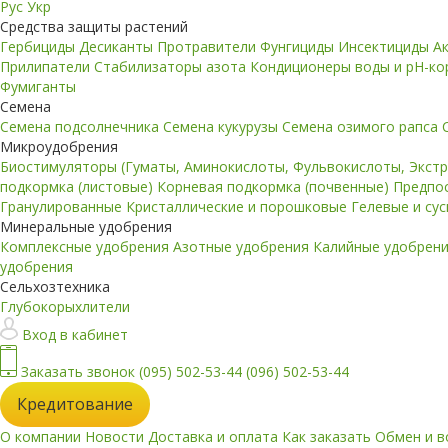
Рус
Укр
Средства защиты растений
Гербициды
Десиканты
Протравители
Фунгициды
Инсектициды
А
Прилипатели
Стабилизаторы азота
Кондиционеры воды и pH-к
Фумиганты
Семена
Семена подсолнечника
Семена кукурузы
Семена озимого рапса
Микроудобрения
Биостимуляторы (Гуматы, Аминокислоты, Фульвокислоты, Экст
подкормка (листовые)
Корневая подкормка (почвенные)
Предпо
Гранулированные
Кристаллические и порошковые
Гелевые и су
Минеральные удобрения
Комплексные удобрения
Азотные удобрения
Калийные удобрен
удобрения
Сельхозтехника
Глубокорыхлители
Вход в кабинет
Заказать звонок
(095) 502-53-44
(096) 502-53-44
Кредитование
О компании
Новости
Доставка и оплата
Как заказать
Обмен и в