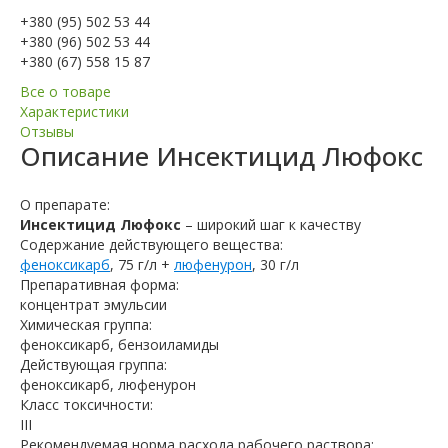
+380 (95) 502 53 44
+380 (96) 502 53 44
+380 (67) 558 15 87
Все о товаре
Характеристики
Отзывы
Описание
Инсектицид Люфокс
О препарате:
Инсектицид Люфокс
– широкий шаг к качеству
Содержание действующего вещества:
феноксикарб
, 75 г/л +
люфенурон
, 30 г/л
Препаративная форма:
концентрат эмульсии
Химическая группа:
феноксикарб, бензоиламиды
Действующая группа:
феноксикарб, люфенурон
Класс токсичности:
III
Рекомендуемая норма расхода рабочего раствора: