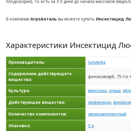
плодожорки), то есть за 3-5 дней до начала массовой яйцекл
В компании
АгроАнталь
вы можете купить
Инсектицид Л
Характеристики
Инсектицид Лю
Производитель:
Syngenta
Содержание действующего
феноксикарб, 75 г/л 
вещества:
Культура:
виноград
,
груша
,
ябл
Действующее вещество:
люфенурон
,
фенокси
Количество компонентов:
двухкомпонентный
Упаковка:
5 л