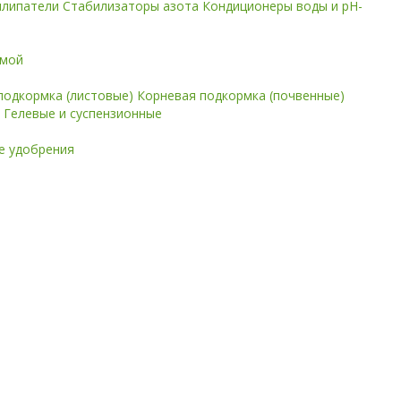
илипатели
Стабилизаторы азота
Кондиционеры воды и pH-
имой
подкормка (листовые)
Корневая подкормка (почвенные)
е
Гелевые и суспензионные
 удобрения