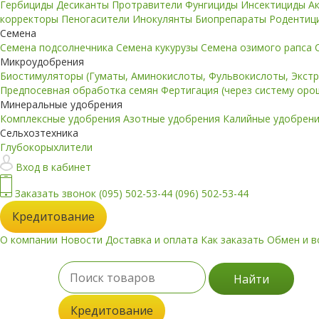
Гербициды
Десиканты
Протравители
Фунгициды
Инсектициды
А
корректоры
Пеногасители
Инокулянты
Биопрепараты
Родентиц
Семена
Семена подсолнечника
Семена кукурузы
Семена озимого рапса
Микроудобрения
Биостимуляторы (Гуматы, Аминокислоты, Фульвокислоты, Экст
Предпосевная обработка семян
Фертигация (через систему ор
Минеральные удобрения
Комплексные удобрения
Азотные удобрения
Калийные удобрен
Сельхозтехника
Глубокорыхлители
Вход в кабинет
Заказать звонок
(095) 502-53-44
(096) 502-53-44
Кредитование
О компании
Новости
Доставка и оплата
Как заказать
Обмен и в
Найти
Кредитование