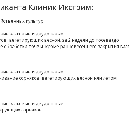
иканта Клиник Икстрим:
яйственных культур
тние злаковые и двудольные
в, вегетирующих весной, за 2 недели до посева (до
е обработки почвы, кроме ранневесеннего закрытия влаг
тние злаковые и двудольные
кивание сорняков, вегетирующих весной или летом
тние злаковые и двудольные
тирующих сорняков