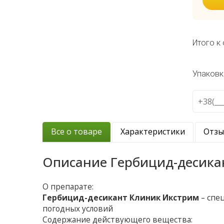
Итого к 
Упаковк
Все о товаре
Характеристики
Отз
Описание
Гербицид-десика
О препарате:
Гербицид-десикант Клиник Икстрим
– спе
погодных условий
Содержание действующего вещества: