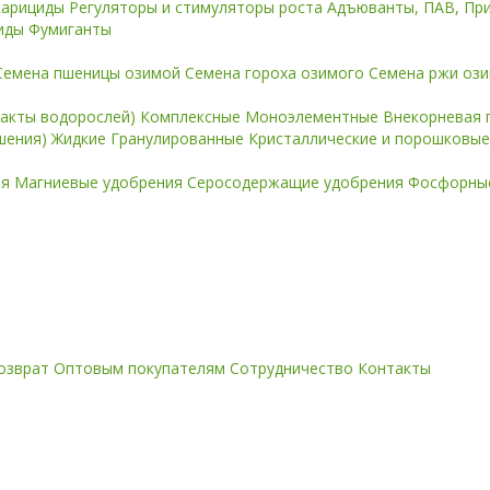
карициды
Регуляторы и стимуляторы роста
Адъюванты, ПАВ, Пр
иды
Фумиганты
Семена пшеницы озимой
Семена гороха озимого
Семена ржи оз
ракты водорослей)
Комплексные
Моноэлементные
Внекорневая 
ошения)
Жидкие
Гранулированные
Кристаллические и порошковы
ия
Магниевые удобрения
Серосодержащие удобрения
Фосфорные
озврат
Оптовым покупателям
Сотрудничество
Контакты