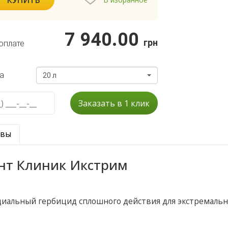
7 940.00
грн
оплате
а
20 л
Заказать в 1 клик
ывы
нт Клиник Икстрим
циальный гербицид сплошного действия для экстремаль