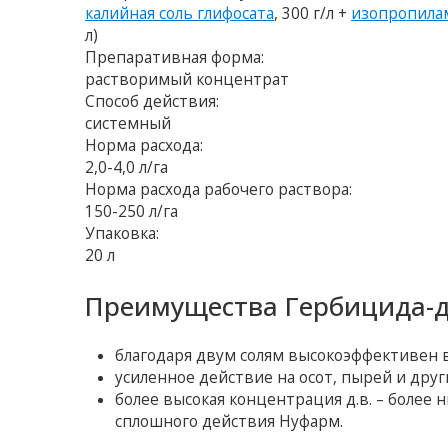
калийная соль глифосата
, 300 г/л +
изопропилам
л)
Препаративная форма:
растворимый концентрат
Способ действия:
системный
Норма расхода:
2,0-4,0 л/га
Норма расхода рабочего раствора:
150-250 л/га
Упаковка:
20 л
Преимущества Гербицида-д
благодаря двум солям высокоэффективен в
усиленное действие на осот, пырей и друг
более высокая концентрация д.в. – более
сплошного действия Нуфарм.