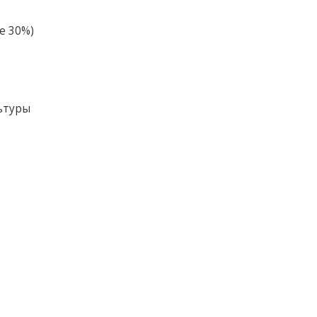
е 30%)
льтуры