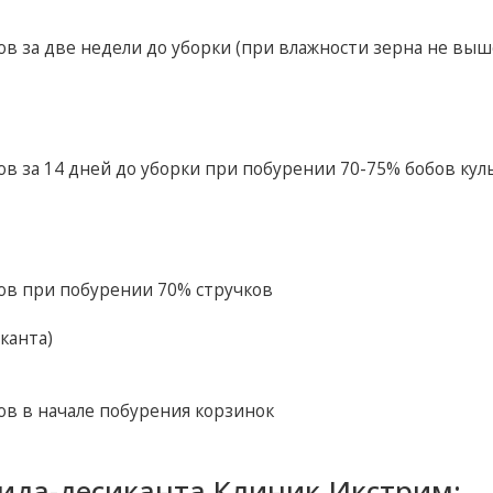
в за две недели до уборки (при влажности зерна не выш
в за 14 дней до уборки при побурении 70-75% бобов ку
ов при побурении 70% стручков
канта)
в в начале побурения корзинок
ида-десиканта Клиник Икстрим: