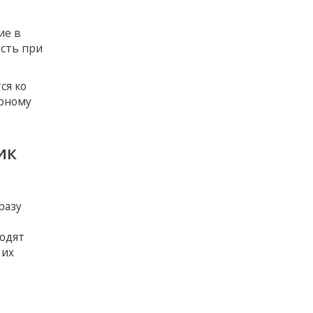
ие в
ость при
ся ко
орному
ик
разу
водят
 их