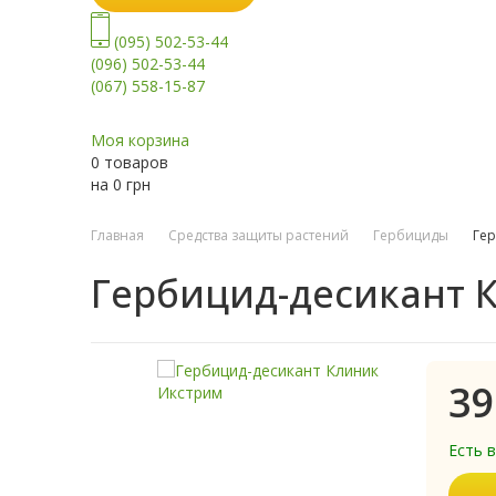
(095) 502-53-44
(096) 502-53-44
(067) 558-15-87
Моя корзина
0 товаров
на
0
грн
Главная
Средства защиты растений
Гербициды
Гер
Гербицид-десикант 
39
Есть 