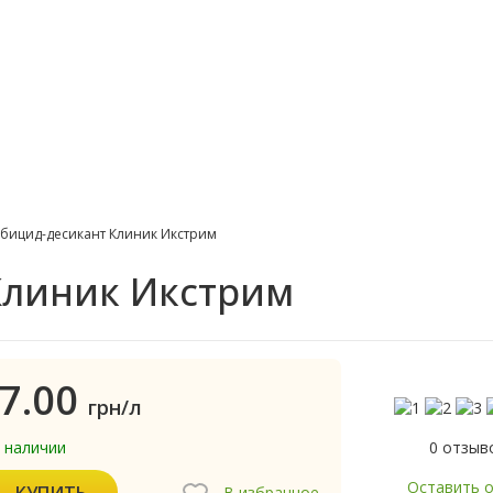
бицид-десикант Клиник Икстрим
Клиник Икстрим
7.00
грн/л
0 отзыв
в наличии
Оставить 
КУПИТЬ
В избранное