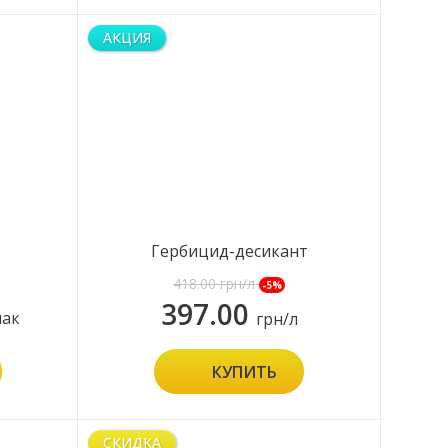
АКЦИЯ
Гербицид-десикант
Раундап Экстра
418.00
грн/л
-5%
397.00
пак
грн/л
КУПИТЬ
СКИДКА