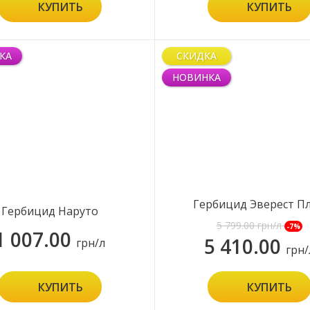
КУПИТЬ
КУПИТЬ
КА
СКИДКА
НОВИНКА
Гербицид Эверест П
Гербицид Наруто
5 799.00
грн/л
-7%
1 007.00
5 410.00
грн/л
грн/
КУПИТЬ
КУПИТЬ