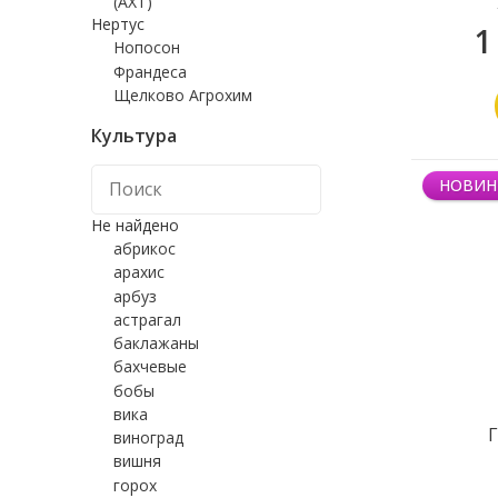
(АХТ)
Нертус
1
Нопосон
Франдеса
Щелково Агрохим
Культура
НОВИН
Не найдено
абрикос
арахис
арбуз
астрагал
баклажаны
бахчевые
бобы
вика
виноград
вишня
горох