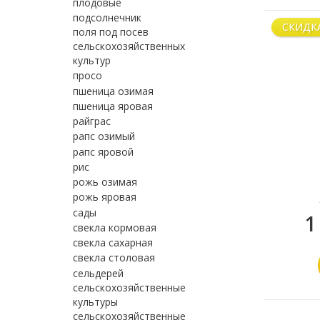
плодовые
подсолнечник
СКИДК
поля под посев
сельскохозяйственных
культур
просо
пшеница озимая
пшеница яровая
райграс
рапс озимый
рапс яровой
рис
рожь озимая
рожь яровая
сады
1
свекла кормовая
свекла сахарная
свекла столовая
сельдерей
сельскохозяйственные
культуры
сельскохозяйственные