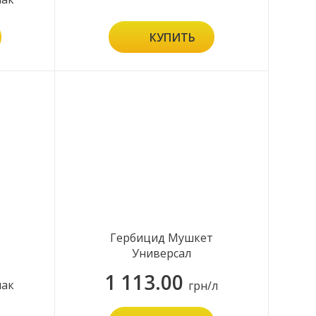
КУПИТЬ
Гербицид Мушкет
Универсал
1 113.00
пак
грн/л