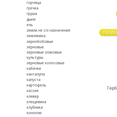
горчица
гречка
груша
дыня
ель
земли не с/х назначения
СКИДК
земляника
зернобобовые
зерновые
зерновые злаковые
культуры
зерновые колосовые
кабачки
канталупа
капуста
картофель
Герб
кассия
клевер
клещевина
клубника
конопли