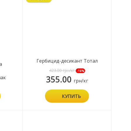
Гербицид-десикант Тотал
а
Пауер
423.00
грн/кг
-16%
355.00
пак
грн/кг
КУПИТЬ