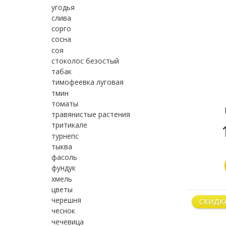
угодья
слива
сорго
сосна
соя
стоколос безостый
табак
тимофеевка луговая
тмин
томаты
травянистые растения
тритикале
турнепс
тыква
фасоль
фундук
хмель
цветы
черешня
СКИДК
чеснок
чечевица