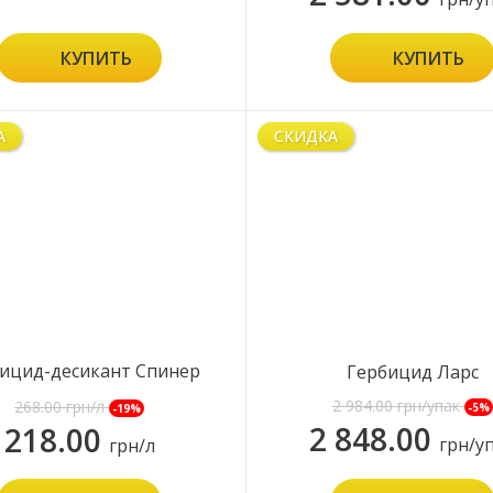
КУПИТЬ
КУПИТЬ
А
СКИДКА
ицид-десикант Спинер
Гербицид Ларс
Экстра
2 984.00
грн/упак
268.00
грн/л
-5%
-19%
2 848.00
218.00
грн/у
грн/л