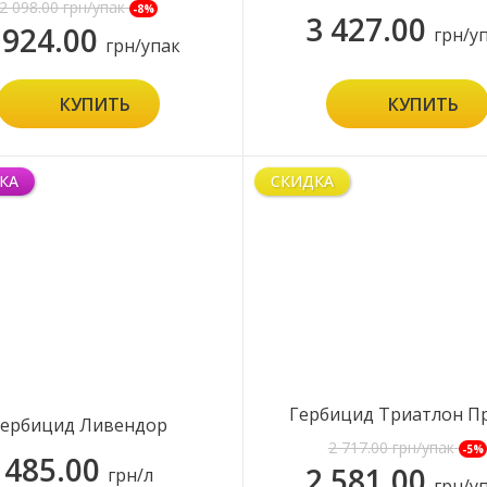
2 098.00
грн/упак
-8%
3 427.00
 924.00
грн/у
грн/упак
КУПИТЬ
КУПИТЬ
КА
СКИДКА
Гербицид Триатлон П
Гербицид Ливендор
2 717.00
грн/упак
-5%
485.00
2 581.00
грн/л
грн/у