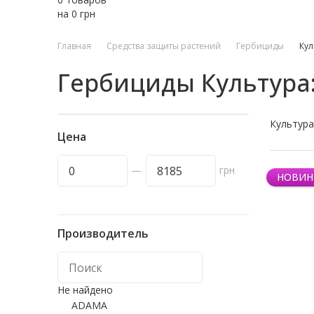
на
0
грн
Главная
Средства защиты растений
Гербициды
Кул
Гербициды Культура
Культура
Цена
—
грн
НОВИН
Производитель
Не найдено
ADAMA