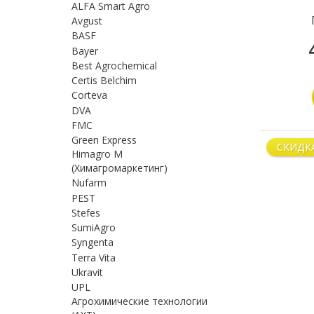
ALFA Smart Agro
Avgust
BASF
Bayer
Best Agrochemical
Certis Belchim
Corteva
DVA
FMC
Green Express
СКИДК
Himagro M
(Химагромаркетинг)
Nufarm
PEST
Stefes
SumiAgro
Syngenta
Terra Vita
Ukravit
UPL
Агрохимические технологии