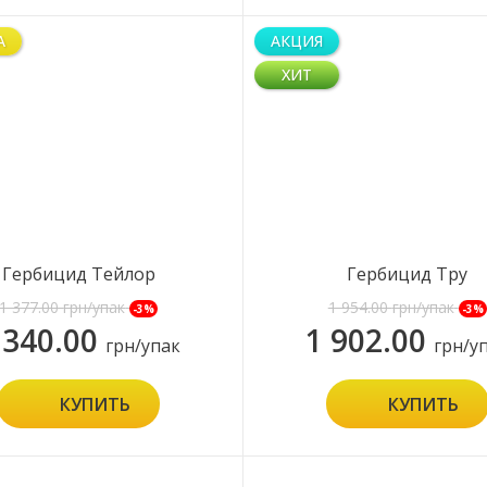
А
АКЦИЯ
ХИТ
Гербицид Тейлор
Гербицид Тру
1 377.00
грн/упак
1 954.00
грн/упак
-3%
-3%
 340.00
1 902.00
грн/упак
грн/у
КУПИТЬ
КУПИТЬ