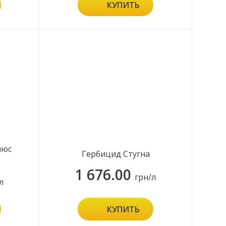
КУПИТЬ
люс
Гербицид Стугна
1 676.00
грн/л
л
КУПИТЬ