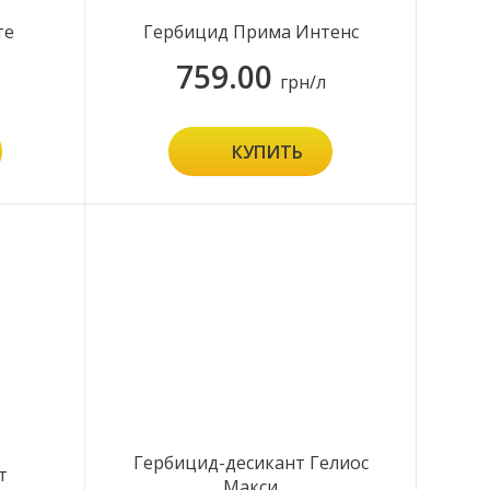
те
Гербицид Прима Интенс
759.00
грн/л
КУПИТЬ
Гербицид-десикант Гелиос
т
Макси