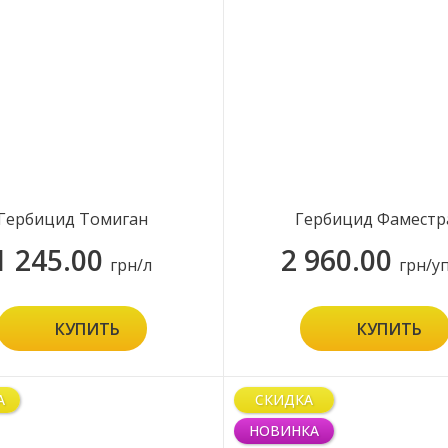
Гербицид Томиган
Гербицид Фаместр
1 245.00
2 960.00
грн/л
грн/у
КУПИТЬ
КУПИТЬ
А
СКИДКА
НОВИНКА