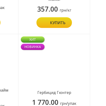
357.00
пак
грн/кг
КУПИТЬ
ХИТ
НОВИНКА
райм
Гербицид Гюнтер
1 770.00
грн/упак
пак