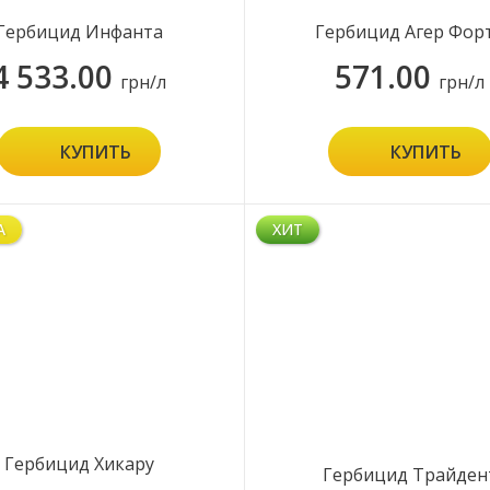
Гербицид Инфанта
Гербицид Агер Фор
4 533.00
571.00
грн/л
грн/л
КУПИТЬ
КУПИТЬ
А
ХИТ
Гербицид Хикару
Гербицид Трайден