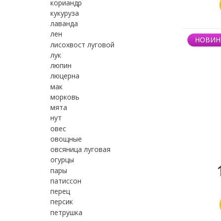
кориандр
кукуруза
лаванда
лен
НОВИН
лисохвост луговой
лук
люпин
люцерна
мак
морковь
мята
нут
овес
овощные
овсяница луговая
огурцы
пары
патиссон
перец
персик
петрушка