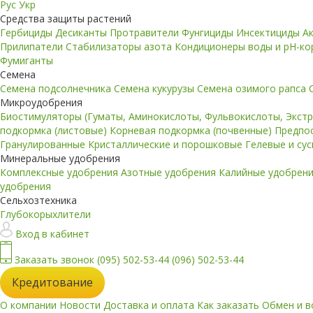
Рус
Укр
Средства защиты растений
Гербициды
Десиканты
Протравители
Фунгициды
Инсектициды
А
Прилипатели
Стабилизаторы азота
Кондиционеры воды и pH-к
Фумиганты
Семена
Семена подсолнечника
Семена кукурузы
Семена озимого рапса
Микроудобрения
Биостимуляторы (Гуматы, Аминокислоты, Фульвокислоты, Экст
подкормка (листовые)
Корневая подкормка (почвенные)
Предпо
Гранулированные
Кристаллические и порошковые
Гелевые и су
Минеральные удобрения
Комплексные удобрения
Азотные удобрения
Калийные удобрен
удобрения
Сельхозтехника
Глубокорыхлители
Вход в кабинет
Заказать звонок
(095) 502-53-44
(096) 502-53-44
Кредитование
О компании
Новости
Доставка и оплата
Как заказать
Обмен и в