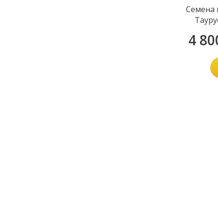
Семена 
Тауру
4 80