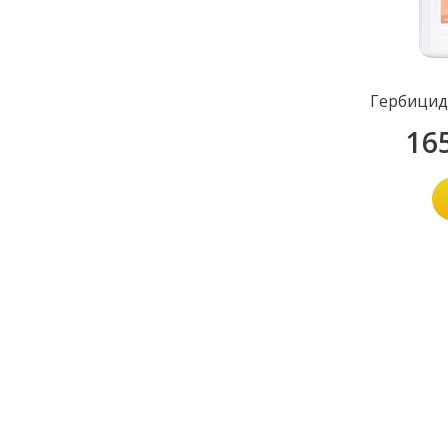
Гербицид
16