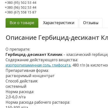
+380 (95) 502 53 44
+380 (96) 502 53 44
+380 (67) 558 15 87
Все о товаре
Характеристики
Отзывы
Описание
Гербицид-десикант К
О препарате:
Гербицид-десикант Клиник
– классический гербиц
Содержание действующего вещества:
изопропиламинная соль глифосата
, 480 г/л (в кислотн
Препаративная форма:
растворимый концентрат
Способ действия:
системный
Норма расхода:
2,0-6,0 л/га
Норма расхода рабочего раствора:
150-300 л/га