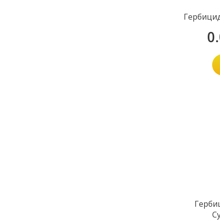
Гербицид
0
Герби
С