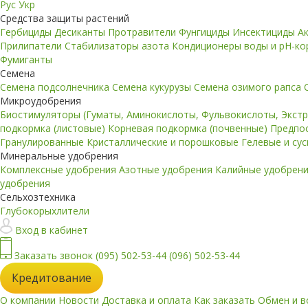
Рус
Укр
Средства защиты растений
Гербициды
Десиканты
Протравители
Фунгициды
Инсектициды
А
Прилипатели
Стабилизаторы азота
Кондиционеры воды и pH-к
Фумиганты
Семена
Семена подсолнечника
Семена кукурузы
Семена озимого рапса
Микроудобрения
Биостимуляторы (Гуматы, Аминокислоты, Фульвокислоты, Экст
подкормка (листовые)
Корневая подкормка (почвенные)
Предпо
Гранулированные
Кристаллические и порошковые
Гелевые и су
Минеральные удобрения
Комплексные удобрения
Азотные удобрения
Калийные удобрен
удобрения
Сельхозтехника
Глубокорыхлители
Вход в кабинет
Заказать звонок
(095) 502-53-44
(096) 502-53-44
Кредитование
О компании
Новости
Доставка и оплата
Как заказать
Обмен и в