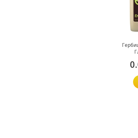
Герби
Г
0