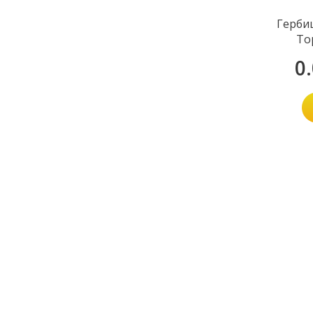
Герби
То
0