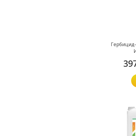
Гербицид-
39