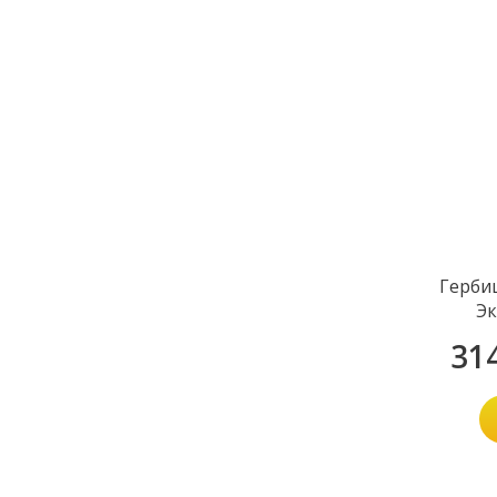
Герби
Эк
31