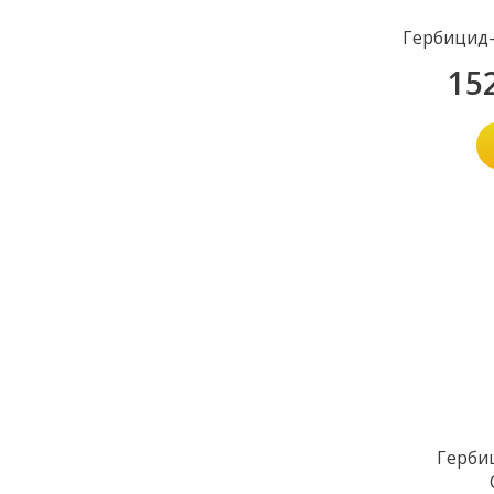
Гербицид-
15
Герби