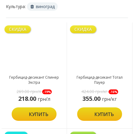
Культура:
виноград
СКИДКА
СКИДКА
Гербицид-десикант Спинер
Гербицид-десикант Тотал
Экстра
Пауер
269.00
грн/л
424.00
грн/кг
-19%
-16%
218.00
355.00
грн/л
грн/кг
КУПИТЬ
КУПИТЬ