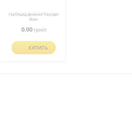
Гербицид-десикант Раундап
Макс
0.00
грн/л
КУПИТЬ