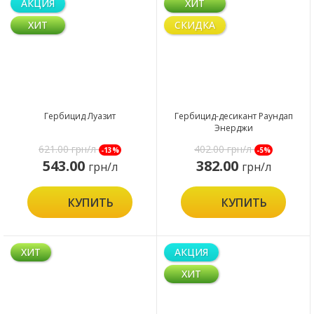
АКЦИЯ
ХИТ
ХИТ
СКИДКА
Гербицид Луазит
Гербицид-десикант Раундап
Энерджи
621.00
грн/л
402.00
грн/л
-13%
-5%
543.00
382.00
грн/л
грн/л
КУПИТЬ
КУПИТЬ
ХИТ
АКЦИЯ
ХИТ