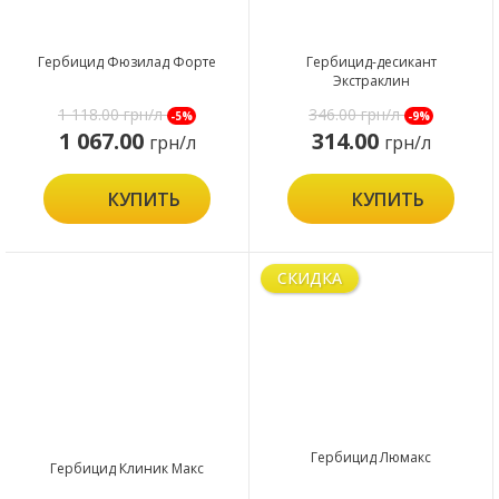
Гербицид Фюзилад Форте
Гербицид-десикант
Экстраклин
1 118.00
грн/л
346.00
грн/л
-5%
-9%
1 067.00
314.00
грн/л
грн/л
КУПИТЬ
КУПИТЬ
СКИДКА
Гербицид Люмакс
Гербицид Клиник Макс