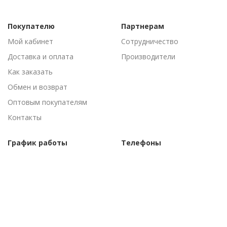
Покупателю
Партнерам
Мой кабинет
Сотрудничество
Доставка и оплата
Производители
Как заказать
Обмен и возврат
Оптовым покупателям
Контакты
График работы
Телефоны
Пн-Пт: 09:00 - 18:00
(095) 502-53-44
Сб-Вс: Выходные
(096) 502-53-44
©Торговый дом "АгроАнталь", 2010–
2026