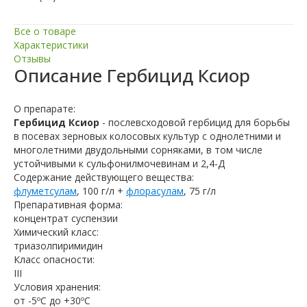
Все о товаре
Характеристики
Отзывы
Описание
Гербицид Ксиор
О препарате:
Гербицид Ксиор
- послевсходовой гербицид для борьбы
в посевах зерновых колосовых культур с однолетними и
многолетними двудольными сорняками, в том числе
устойчивыми к сульфонилмочевинам и 2,4-Д
Содержание действующего вещества:
флуметсулам
, 100 г/л +
флорасулам
, 75 г/л
Препаративная форма:
концентрат суспензии
Химический класс:
триазолпиримидин
Класс опасности:
ІІІ
Условия хранения:
от -5ºС до +30ºС