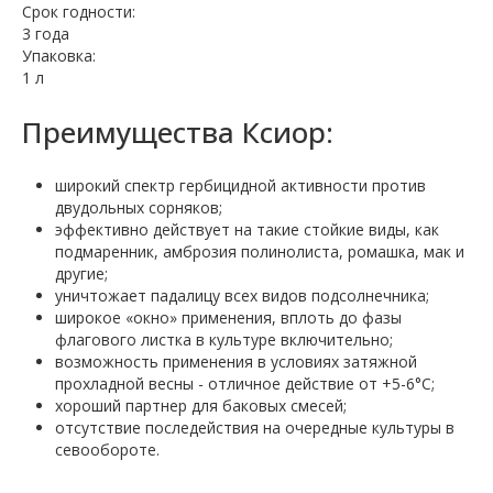
Срок годности:
3 года
Упаковка:
1 л
Преимущества Ксиор:
широкий спектр гербицидной активности против
двудольных сорняков;
эффективно действует на такие стойкие виды, как
подмаренник, амброзия полинолиста, ромашка, мак и
другие;
уничтожает падалицу всех видов подсолнечника;
широкое «окно» применения, вплоть до фазы
флагового листка в культуре включительно;
возможность применения в условиях затяжной
прохладной весны - отличное действие от +5-6°С;
хороший партнер для баковых смесей;
отсутствие последействия на очередные культуры в
севообороте.