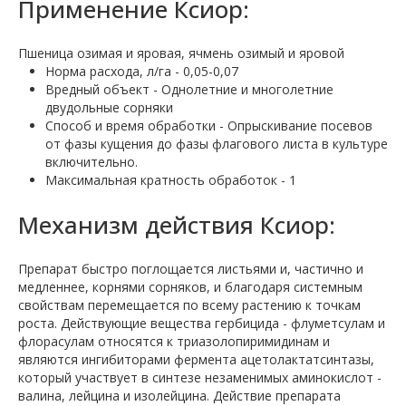
Применение Ксиор:
Пшеница озимая и яровая, ячмень озимый и яровой
Норма расхода, л/га - 0,05-0,07
Вредный объект - Однолетние и многолетние
двудольные сорняки
Способ и время обработки - Опрыскивание посевов
от фазы кущения до фазы флагового листа в культуре
включительно.
Максимальная кратность обработок - 1
Механизм действия Ксиор:
Препарат быстро поглощается листьями и, частично и
медленнее, корнями сорняков, и благодаря системным
свойствам перемещается по всему растению к точкам
роста. Действующие вещества гербицида - флуметсулам и
флорасулам относятся к триазолопиримидинам и
являются ингибиторами фермента ацетолактатсинтазы,
который участвует в синтезе незаменимых аминокислот -
валина, лейцина и изолейцина. Действие препарата