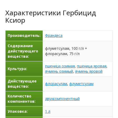
Характеристики
Гербицид
Ксиор
Производитель:
Франдеса
Содержание
флуметсулам, 100 г/л +
действующего
флорасулам, 75 г/л
вещества:
пшеница озимая
,
пшеница яровая
,
Культура:
ячмень озимый
,
ячмень яровой
Действующее
флорасулам
,
флуметсулам
вещество:
Количество
двухкомпонентный
компонентов:
Упаковка:
1 л