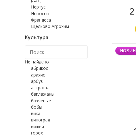
(АХТ)
Нертус
2
Нопосон
Франдеса
Щелково Агрохим
Культура
НОВИН
Не найдено
абрикос
арахис
арбуз
астрагал
баклажаны
бахчевые
бобы
вика
виноград
вишня
горох