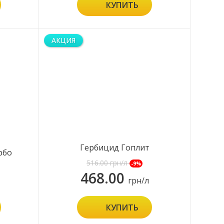
КУПИТЬ
АКЦИЯ
Гербицид Гоплит
рбо
516.00
грн/л
-9%
468.00
грн/л
КУПИТЬ