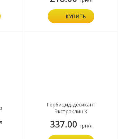
грн/л
КУПИТЬ
Гербицид-десикант
р
Экстраклин К
337.00
л
грн/л