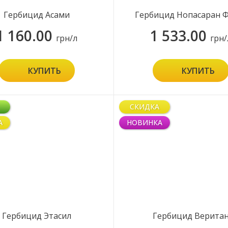
Гербицид Асами
Гербицид Нопасаран Ф
1 160.00
1 533.00
грн/л
грн/
КУПИТЬ
КУПИТЬ
СКИДКА
А
НОВИНКА
Гербицид Этасил
Гербицид Верита