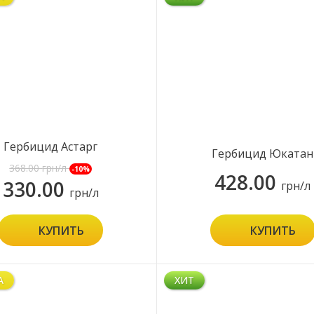
Гербицид Астарг
Гербицид Юкатан
368.00
грн/л
-10%
428.00
330.00
грн/л
грн/л
КУПИТЬ
КУПИТЬ
А
ХИТ