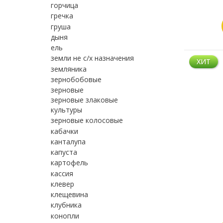
горчица
гречка
груша
дыня
ель
земли не с/х назначения
ХИТ
земляника
зернобобовые
зерновые
зерновые злаковые
культуры
зерновые колосовые
кабачки
канталупа
капуста
картофель
кассия
клевер
клещевина
клубника
конопли