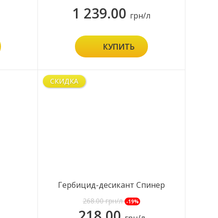
1 239.00
грн/л
КУПИТЬ
СКИДКА
Гербицид-десикант Спинер
Экстра
268.00
грн/л
-19%
218.00