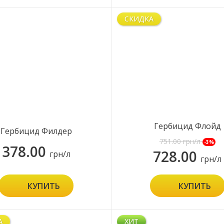
СКИДКА
Гербицид Флойд
Гербицид Филдер
751.00
грн/л
-3%
378.00
728.00
грн/л
грн/л
КУПИТЬ
КУПИТЬ
А
ХИТ