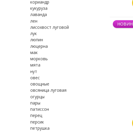
кориандр
кукуруза
лаванда
лен
НОВИН
лисохвост луговой
лук
люпин
люцерна
мак
морковь
мята
нут
овес
овощные
овсяница луговая
огурцы
пары
патиссон
перец
персик
петрушка