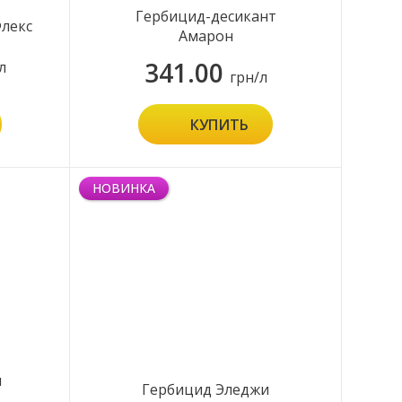
Гербицид-десикант
лекс
Амарон
341.00
л
грн/л
КУПИТЬ
НОВИНКА
н
Гербицид Эледжи