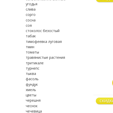
угодья
слива
сорго
сосна
соя
стоколос безостый
табак
тимофеевка луговая
тмин
томаты
травянистые растения
тритикале
турнепс
тыква
фасоль
фундук
хмель
цветы
черешня
СКИДК
чеснок
чечевица