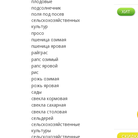
плодовые
подсолнечник
ХИТ
поля под посев
сельскохозяйственных
культур
просо
пшеница озимая
пшеница яровая
райграс
рапс озимый
рапс яровой
рис
рожь озимая
рожь яровая
сады
свекла кормовая
свекла сахарная
свекла столовая
сельдерей
сельскохозяйственные
культуры
СКИДК
сельскохозяйственные