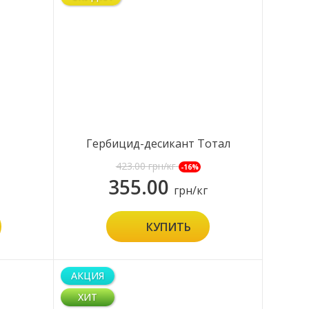
Гербицид-десикант Тотал
Пауер
423.00
грн/кг
-16%
355.00
грн/кг
КУПИТЬ
АКЦИЯ
ХИТ