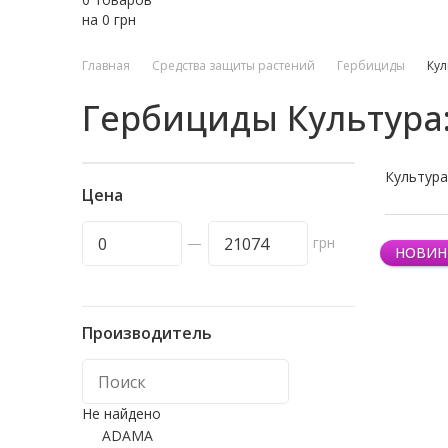
на
0
грн
Главная
Средства защиты растений
Гербициды
Кул
Гербициды Культура:
Культура
Цена
—
грн
НОВИН
Производитель
Не найдено
ADAMA