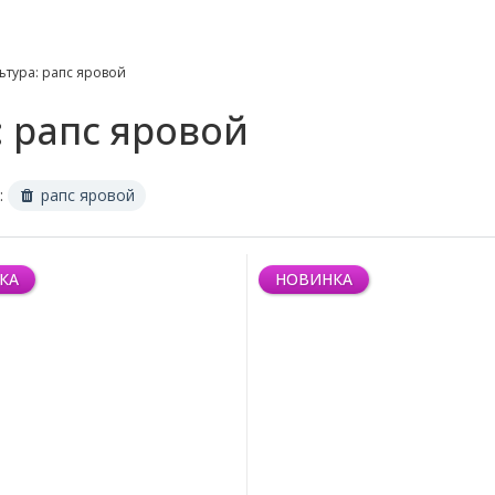
ьтура: рапс яровой
 рапс яровой
:
рапс яровой
КА
НОВИНКА