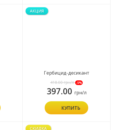
АКЦИЯ
Гербицид-десикант
Раундап Экстра
418.00
грн/л
-5%
397.00
грн/л
КУПИТЬ
СКИДКА