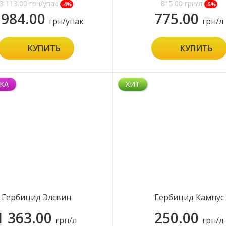
3 113.00
грн/упак
815.00
грн/л
-4%
-5%
 984.00
775.00
грн/упак
грн/л
КУПИТЬ
КУПИТЬ
КА
ХИТ
Гербицид Элсвин
Гербицид Кампус
1 363.00
250.00
грн/л
грн/л