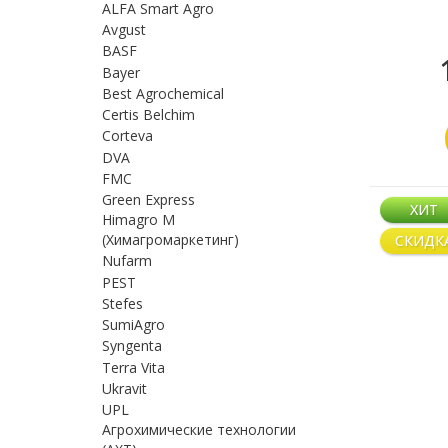
ALFA Smart Agro
Avgust
BASF
Bayer
Best Agrochemical
Certis Belchim
Corteva
DVA
FMC
Green Express
ХИТ
Himagro M
(Химагромаркетинг)
СКИДК
Nufarm
PEST
Stefes
SumiAgro
Syngenta
Terra Vita
Ukravit
UPL
Агрохимические технологии