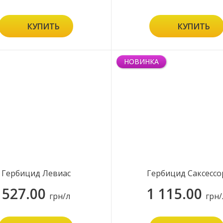
КУПИТЬ
КУПИТЬ
НОВИНКА
Гербицид Левиас
Гербицид Саксессо
527.00
1 115.00
грн/л
грн/