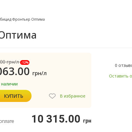
рбицид Фронтьер Оптима
 Оптима
.00
грн/л
-12%
0 отзыв
063.00
грн/л
Оставить 
в наличии
КУПИТЬ
В избранное
10 315.00
грн
оплате