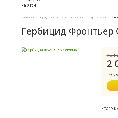
на
0
грн
Главная
Средства защиты растений
Гербициды
Ге
Гербицид Фронтьер
2 347
2 
Есть 
Итого к 