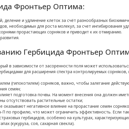
ида Фронтьер Оптима:
 деление и удлинение клеток за счёт разнообразных биохимич
дов, необходимых для роста молекул, за счет ингибирования уд
корнями прорастающих сорняков и приводит к их отмиранию.
развития.
ванию Гербицида Фронтьер Оптим
орый в зависимости от засоренности поля может использоватьс
гербицидами для расширения спектра контролируемых сорняков, 
илем (гипокотилем) сорняков, важно, чтобы залегание действу
ния семян;
лияет подготовка почвы. На момент внесения она должен имет
ны отсутствовать растительные остатки;
е оказывают негативное влияние на прорастание семян сорняко
-П по профилю, что может ограничить эффективность. Если так
 страховых гербицидов, особенно на культурах, характеризующи
ах (кукуруза, соя, сахарная свекла).