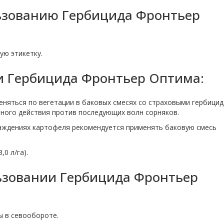
ьзованию Гербицида Фронтьер
ую этикетку.
и Гербицида Фронтьер Оптима:
няться по вегетации в баковых смесях со страховыми гербицид
ного действия против последующих волн сорняков.
саждениях картофеля рекомендуется применять баковую смесь
3,0 л/га).
льзовании Гербицида Фронтьер
ы в севообороте.