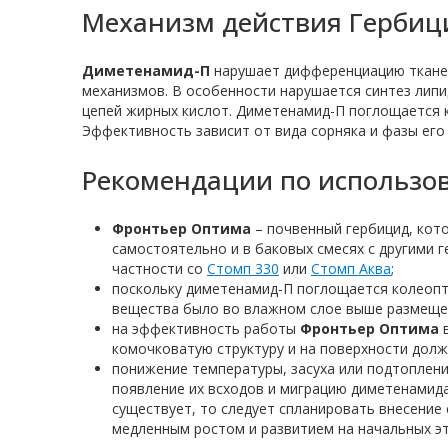
Механизм действия Гербиц
Диметенамид-П
нарушает дифференциацию тканей,
механизмов. В особенности нарушается синтез липи
цепей жирных кислот. Диметенамид-П поглощается 
Эффективность зависит от вида сорняка и фазы его 
Рекомендации по использо
Фронтьер Оптима
– почвенный гербицид, кот
самостоятельно и в баковых смесях с другими 
частности со
Стомп 330
или
Стомп Аква
;
поскольку диметенамид-П поглощается колеопт
вещества было во влажном слое выше размеще
на эффективность работы
Фронтьер Оптима
в
комочковатую структуру и на поверхности долж
понижение температуры, засуха или подтоплени
появление их всходов и миграцию диметенамида
существует, то следует спланировать внесение
медленным ростом и развитием на начальных этап