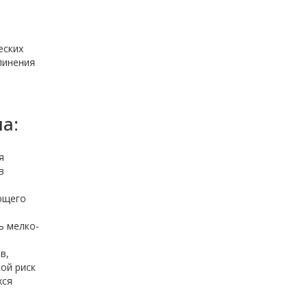
еских
линения
а:
я
в
ющего
ь мелко-
в,
ой риск
хся