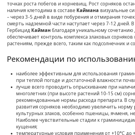
точках роста побегов и корневищ. Рост сорняков оста
наличия клетодима в составе
Каймана
визуальные си
– через 3-5 дней в виде побурения и отмирания точек
смерть надземной части наступает через 7-12 дней. 
Гербицид
Кайман
благодаря уникальному сочетанию
обеспечивает контроль комплекса злаковых сорняков
растениям, прежде всего, таким как подсолнечник и со
Рекомендации по использовани
наиболее эффективным для использования грам
при теплой погоде и достаточной влажности почв
лучше всего проводить опрыскивание при наличии
многолетних (при высоте растений 10-15 см) сор
рекомендованные нормы расхода препарата. В слу
развития сорняков необходимо увеличить норму р
культурных злаков, особенно пшеницы, ячменя, н
Наиболее чувствительные стадии к граминицидам у
кущения;
температурные условия применения от +10°С до +