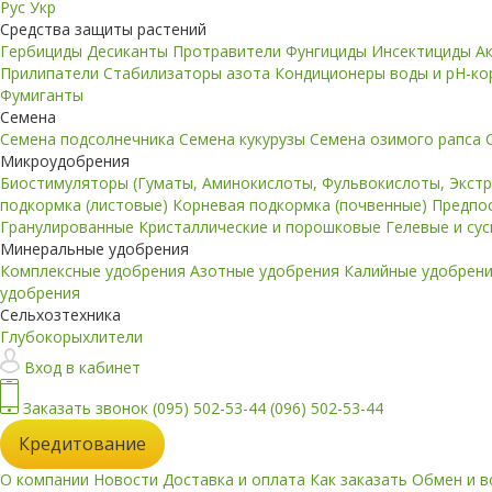
Рус
Укр
Средства защиты растений
Гербициды
Десиканты
Протравители
Фунгициды
Инсектициды
А
Прилипатели
Стабилизаторы азота
Кондиционеры воды и pH-к
Фумиганты
Семена
Семена подсолнечника
Семена кукурузы
Семена озимого рапса
Микроудобрения
Биостимуляторы (Гуматы, Аминокислоты, Фульвокислоты, Экст
подкормка (листовые)
Корневая подкормка (почвенные)
Предпо
Гранулированные
Кристаллические и порошковые
Гелевые и су
Минеральные удобрения
Комплексные удобрения
Азотные удобрения
Калийные удобрен
удобрения
Сельхозтехника
Глубокорыхлители
Вход в кабинет
Заказать звонок
(095) 502-53-44
(096) 502-53-44
Кредитование
О компании
Новости
Доставка и оплата
Как заказать
Обмен и в