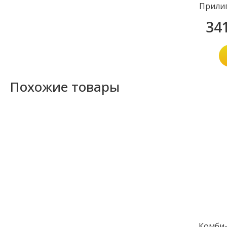
Прилип
34
Похожие товары
Комби