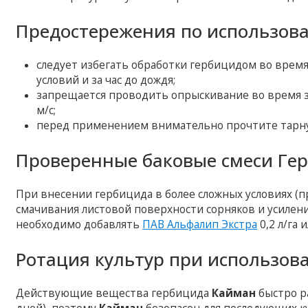
Предостережения по использов
следует избегать обработки гербицидом во время
условий и за час до дождя;
запрещается проводить опрыскивание во время за
м/с;
перед применением внимательно прочтите тарну
Проверенные баковые смеси Ге
При внесении гербицида в более сложных условиях (п
смачивания листовой поверхности сорняков и усиле
необходимо добавлять
ПАВ Альфалип Экстра
0,2 л/га 
Ротация культур при использов
Действующие вещества гербицида
Кайман
быстро ра