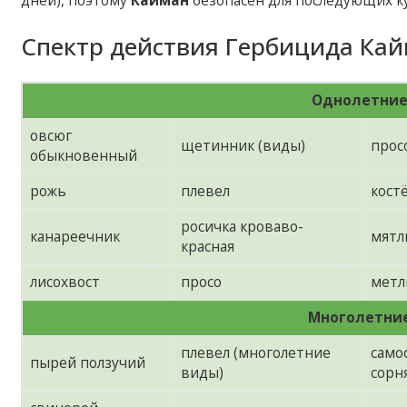
дней), поэтому
Кайман
безопасен для последующих ку
Спектр действия Гербицида Кай
Однолетние
овсюг
щетинник (виды)
прос
обыкновенный
рожь
плевел
кост
росичка кроваво-
канареечник
мятл
красная
лисохвост
просо
метл
Многолетние
плевел (многолетние
само
пырей ползучий
виды)
сорн