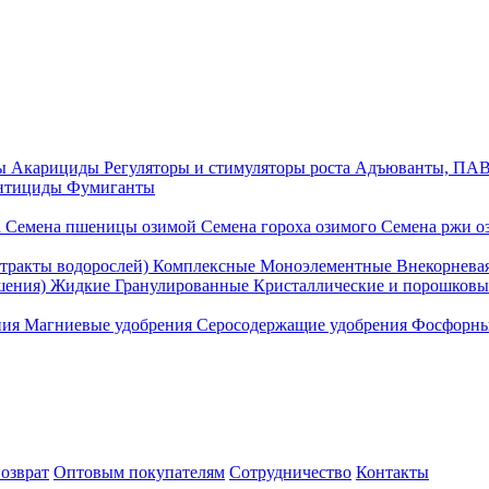
ды
Акарициды
Регуляторы и стимуляторы роста
Адъюванты, ПАВ
нтициды
Фумиганты
а
Семена пшеницы озимой
Семена гороха озимого
Семена ржи о
тракты водорослей)
Комплексные
Моноэлементные
Внекорнева
ошения)
Жидкие
Гранулированные
Кристаллические и порошков
ния
Магниевые удобрения
Серосодержащие удобрения
Фосфорны
озврат
Оптовым покупателям
Сотрудничество
Контакты