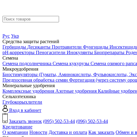
Рус
Укр
Средства защиты растений
Гербициды
Десиканты
Протравители
Фунгициды
Инсектици
pH-корректоры
Пеногасители
Инокулянты
Биопрепараты
Роде
Семена
Семена подсолнечника
Семена кукурузы
Семена озимого рапс
Микроудобрения
Биостимуляторы (Гуматы, Аминокислоты, Фульвокислоты, Экс
Предпосевная обработка семян
Фертигация (через систему ор
Минеральные удобрения
Комплексные удобрения
Азотные удобрения
Калийные удобре
Сельхозтехника
Глубокорыхлители
Вход в кабинет
Заказать звонок
(095) 502-53-44
(096) 502-53-44
Кредитование
О компании
Новости
Доставка и оплата
Как заказать
Обмен и в