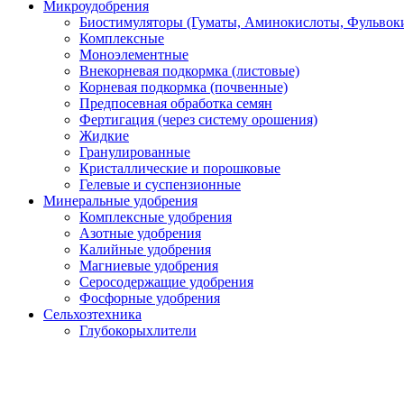
Микроудобрения
Биостимуляторы (Гуматы, Аминокислоты, Фульвоки
Комплексные
Моноэлементные
Внекорневая подкормка (листовые)
Корневая подкормка (почвенные)
Предпосевная обработка семян
Фертигация (через систему орошения)
Жидкие
Гранулированные
Кристаллические и порошковые
Гелевые и суспензионные
Минеральные удобрения
Комплексные удобрения
Азотные удобрения
Калийные удобрения
Магниевые удобрения
Серосодержащие удобрения
Фосфорные удобрения
Сельхозтехника
Глубокорыхлители