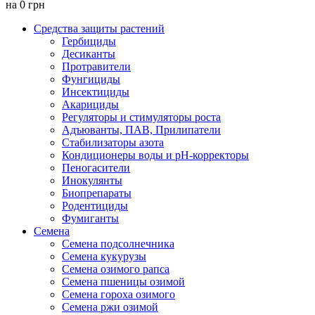
на
0
грн
Средства защиты растений
Гербициды
Десиканты
Протравители
Фунгициды
Инсектициды
Акарициды
Регуляторы и стимуляторы роста
Адъюванты, ПАВ, Прилипатели
Стабилизаторы азота
Кондиционеры воды и pH-корректоры
Пеногасители
Инокулянты
Биопрепараты
Родентициды
Фумиганты
Семена
Семена подсолнечника
Семена кукурузы
Семена озимого рапса
Семена пшеницы озимой
Семена гороха озимого
Семена ржи озимой