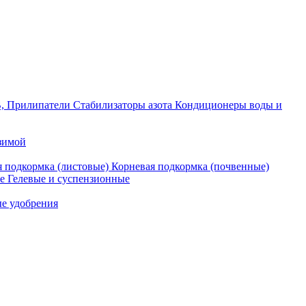
, Прилипатели
Стабилизаторы азота
Кондиционеры воды и
зимой
я подкормка (листовые)
Корневая подкормка (почвенные)
ые
Гелевые и суспензионные
е удобрения