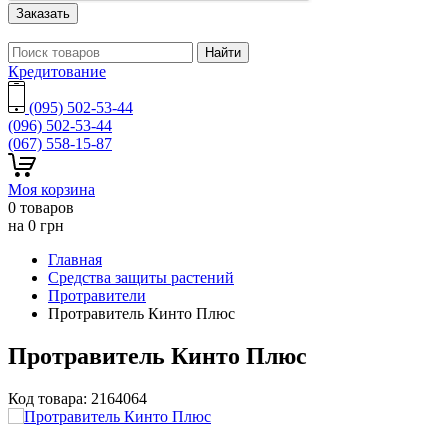
Заказать
Найти
Кредитование
(095) 502-53-44
(096) 502-53-44
(067) 558-15-87
Моя корзина
0 товаров
на
0
грн
Главная
Средства защиты растений
Протравители
Протравитель Кинто Плюс
Протравитель Кинто Плюс
Код товара:
2164064