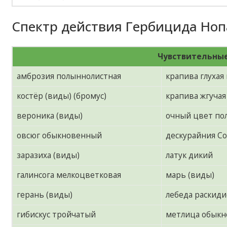
Спектр действия Гербицида Ноп
Чувствительные
амброзия полыннолистная
крапива глухая
костёр (виды) (бромус)
крапива жгучая
вероника (виды)
очный цвет по
овсюг обыкновенный
дескурайния С
заразиха (виды)
латук дикий
галинсога мелкоцветковая
марь (виды)
герань (виды)
лебеда раскиди
гибискус тройчатый
метлица обыкн