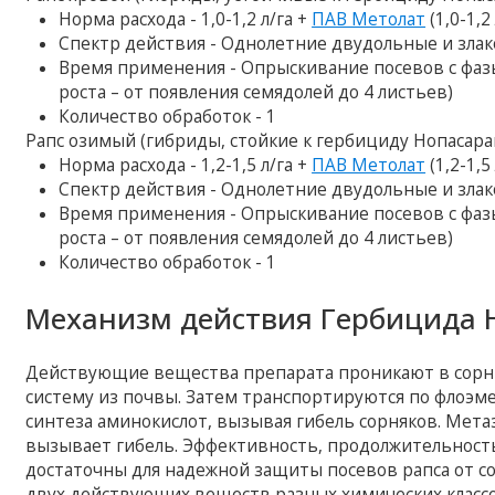
Норма расхода - 1,0-1,2 л/га +
ПАВ Метолат
(1,0-1,2 
Спектр действия - Однолетние двудольные и зла
Время применения - Опрыскивание посевов с фазы 
роста – от появления семядолей до 4 листьев)
Количество обработок - 1
Рапс озимый (гибриды, стойкие к гербициду Нопасара
Норма расхода - 1,2-1,5 л/га +
ПАВ Метолат
(1,2-1,5 
Спектр действия - Однолетние двудольные и злак
Время применения - Опрыскивание посевов с фазы 
роста – от появления семядолей до 4 листьев)
Количество обработок - 1
Механизм действия Гербицида 
Действующие вещества препарата проникают в сорные
систему из почвы. Затем транспортируются по флоэме 
синтеза аминокислот, вызывая гибель сорняков. Мета
вызывает гибель. Эффективность, продолжительност
достаточны для надежной защиты посевов рапса от со
двух действующих веществ разных химических классо