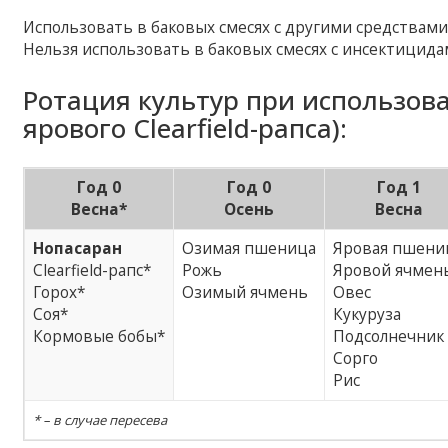
Использовать в баковых смесях с другими средствам
Нельзя использовать в баковых смесях с инсектицид
Ротация культур при использов
ярового Clearfield-рапса):
Год 0
Год 0
Год 1
Весна*
Осень
Весна
Нопасаран
Озимая пшеница
Яровая пшени
Clearfield-рапс*
Рожь
Яровой ячмен
Горох*
Озимый ячмень
Овес
Соя*
Кукуруза
Кормовые бобы*
Подсолнечник
Сорго
Рис
* – в случае пересева