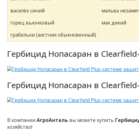
василёк синий
мальва незаме
горец вьюнковый
мак дикий
грабельки (аистник обыкновенный)
Гербицид Нопасаран в Clearfiel
Гербицид Нопасаран в Clearfiel
В компании
АгроАнталь
вы можете купить
Гербици
хозяйство!