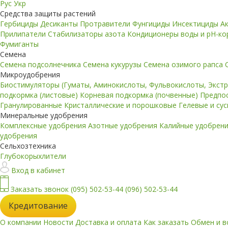
Рус
Укр
Средства защиты растений
Гербициды
Десиканты
Протравители
Фунгициды
Инсектициды
А
Прилипатели
Стабилизаторы азота
Кондиционеры воды и pH-к
Фумиганты
Семена
Семена подсолнечника
Семена кукурузы
Семена озимого рапса
Микроудобрения
Биостимуляторы (Гуматы, Аминокислоты, Фульвокислоты, Экст
подкормка (листовые)
Корневая подкормка (почвенные)
Предпо
Гранулированные
Кристаллические и порошковые
Гелевые и су
Минеральные удобрения
Комплексные удобрения
Азотные удобрения
Калийные удобрен
удобрения
Сельхозтехника
Глубокорыхлители
Вход в кабинет
Заказать звонок
(095) 502-53-44
(096) 502-53-44
Кредитование
О компании
Новости
Доставка и оплата
Как заказать
Обмен и в