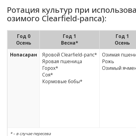
Ротация культур при использов
озимого Clearfield-рапса):
Год 0
Год 1
Год 1
Осень
Весна*
Осень
Нопасаран
Яровой Clearfield-рапс*
Озимая пшен
Яровая пшеница
Рожь
Горох*
Озимый ячме
Соя*
Кормовые бобы*
* – в случае пересева