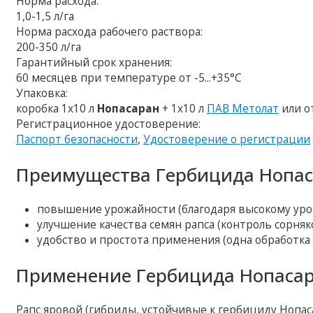
Норма расхода:
1,0-1,5 л/га
Норма расхода рабочего раствора:
200-350 л/га
Гарантийный срок хранения:
60 месяцев при температуре от -5...+35°C
Упаковка:
коробка 1х10 л
Нопасаран
+ 1х10 л
ПАВ Метолат
или о
Регистрационное удостоверение:
Паспорт безопасности
,
Удостоверение о регистрации
Преимущества Гербицида Нопас
повышение урожайности (благодаря высокому уро
улучшение качества семян рапса (контроль сорня
удобство и простота применения (одна обработка по
Применение Гербицида Нопасар
Рапс яровой (гибриды, устойчивые к гербициду Нопас