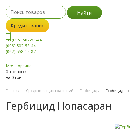
Найти
Кредитование
(095) 502-53-44
(096) 502-53-44
(067) 558-15-87
Моя корзина
0 товаров
на
0
грн
Главная
Средства защиты растений
Гербициды
Гербицид Но
Гербицид Нопасаран