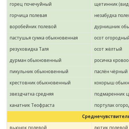
горец почечуйный
щетинник (вид
горчица полевая
незабудка поле
воробейник полевой
дурнишник об
пастушья сумка обыкновенная
осот огородны
резуховидка Таля
осот жёлтый
дурман обыкновенный
росичка крово
пикульник обыкновенный
паслён чёрный
крестовник обыкновенный
кокорыш обык
звездчатка средняя
подмаренник 
канатник Теофраста
портулак огор
Среднечувствитель
вьюнок полевой
лютик полевой