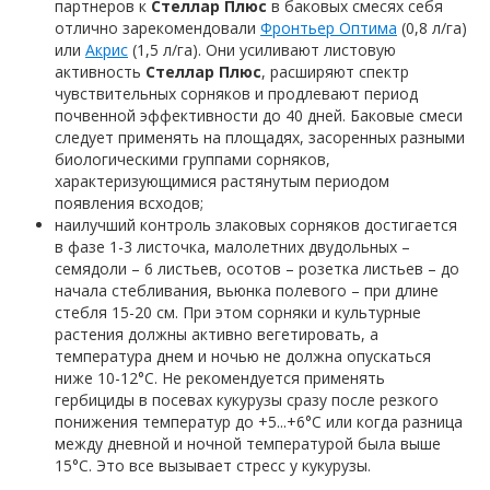
партнеров к
Стеллар Плюс
в баковых смесях себя
отлично зарекомендовали
Фронтьер Оптима
(0,8 л/га)
или
Акрис
(1,5 л/га). Они усиливают листовую
активность
Стеллар Плюс
, расширяют спектр
чувствительных сорняков и продлевают период
почвенной эффективности до 40 дней. Баковые смеси
следует применять на площадях, засоренных разными
биологическими группами сорняков,
характеризующимися растянутым периодом
появления всходов;
наилучший контроль злаковых сорняков достигается
в фазе 1-3 листочка, малолетних двудольных –
семядоли – 6 листьев, осотов – розетка листьев – до
начала стебливания, вьюнка полевого – при длине
стебля 15-20 см. При этом сорняки и культурные
растения должны активно вегетировать, а
температура днем ​​и ночью не должна опускаться
ниже 10-12°С. Не рекомендуется применять
гербициды в посевах кукурузы сразу после резкого
понижения температур до +5...+6°С или когда разница
между дневной и ночной температурой была выше
15°С. Это все вызывает стресс у кукурузы.