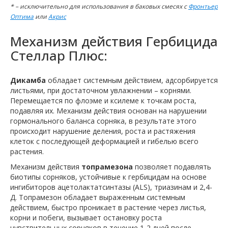
* – исключительно для использования в баковых смесях с
Фронтьер
Оптима
или
Акрис
Механизм действия Гербицида
Стеллар Плюс:
Дикамба
обладает системным действием, адсорбируется
листьями, при достаточном увлажнении – корнями.
Перемещается по флоэме и ксилеме к точкам роста,
подавляя их. Механизм действия основан на нарушении
гормонального баланса сорняка, в результате этого
происходит нарушение деления, роста и растяжения
клеток с последующей деформацией и гибелью всего
растения.
Механизм действия
топрамезона
позволяет подавлять
биотипы сорняков, устойчивые к гербицидам на основе
ингибиторов ацетолактатсинтазы (ALS), триазинам и 2,4-
Д. Топрамезон обладает выраженным системным
действием, быстро проникает в растение через листья,
корни и побеги, вызывает остановку роста
чувствительных сорняков в течение 1-2 дней после