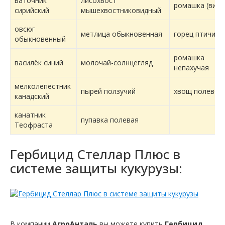
ваточник
лисохвост
ромашка (виды
сирийский
мышехвостниковидный
овсюг
метлица обыкновенная
горец птичий
обыкновенный
ромашка
василёк синий
молочай-солнцегляд
непахучая
мелколепестник
пырей ползучий
хвощ полевой
канадский
канатник
пупавка полевая
Теофраста
Гербицид Стеллар Плюс в
системе защиты кукурузы:
В компании
АгроАнталь
вы можете купить
Гербицид