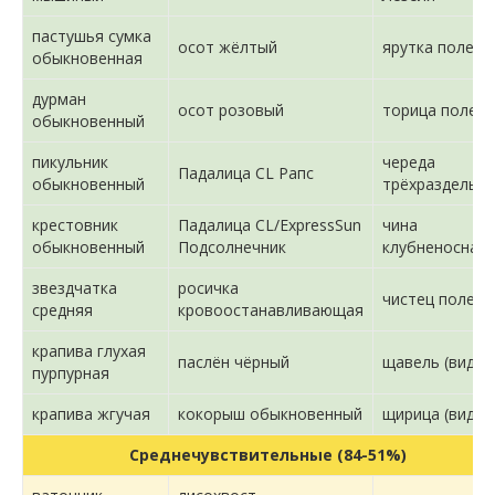
пастушья сумка
осот жёлтый
ярутка полева
обыкновенная
дурман
осот розовый
торица полев
обыкновенный
пикульник
череда
Падалица CL Рапс
обыкновенный
трёхраздельн
крестовник
Падалица CL/ExpressSun
чина
обыкновенный
Подсолнечник
клубненосная
звездчатка
росичка
чистец полево
средняя
кровоостанавливающая
крапива глухая
паслён чёрный
щавель (виды)
пурпурная
крапива жгучая
кокорыш обыкновенный
щирица (виды)
Среднечувствительные (84-51%)