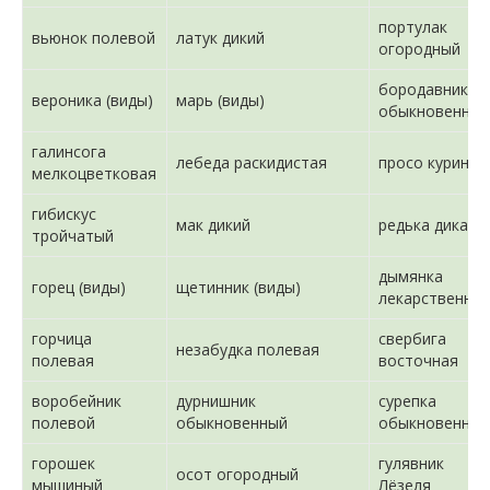
портулак
вьюнок полевой
латук дикий
огородный
бородавник
вероника (виды)
марь (виды)
обыкновенный
галинсога
лебеда раскидистая
просо куриное
мелкоцветковая
гибискус
мак дикий
редька дикая
тройчатый
дымянка
горец (виды)
щетинник (виды)
лекарственная
горчица
свербига
незабудка полевая
полевая
восточная
воробейник
дурнишник
сурепка
полевой
обыкновенный
обыкновенная
горошек
гулявник
осот огородный
мышиный
Лёзеля