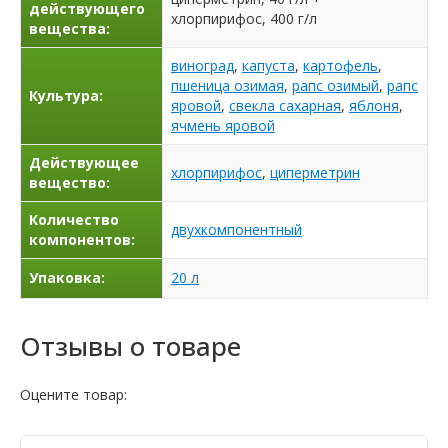
действующего
хлорпирифос, 400 г/л
вещества:
виноград
,
капуста
,
картофель
,
пшеница озимая
,
рапс озимый
,
рапс
Культура:
яровой
,
свекла сахарная
,
яблоня
,
ячмень яровой
Действующее
хлорпирифос
,
циперметрин
вещество:
Количество
двухкомпонентный
компонентов:
Упаковка:
20 л
Отзывы о товаре
Оцените товар: