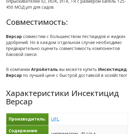
опрыскивателей ID, ИDK, ИTR, TR с размером капель 125-
450 МОД μm для садов.
Совместимость:
Версар
совместим с большинством пестицидов и жидких
удобрений. Но в каждом отдельном случае необходимо
предварительно оценить совместимость компонентов
баковой смеси.
В компании
АгроАнталь
вы можете купить
Инсектицид
Версар
по лучшей цене с быстрой доставкой в хозяйство!
Характеристики
Инсектицид
Версар
Производитель:
UPL
Содержание
циперметрин, 40 г/л +