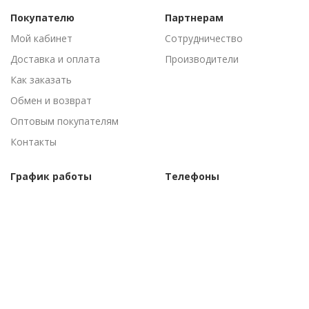
Покупателю
Партнерам
Мой кабинет
Сотрудничество
Доставка и оплата
Производители
Как заказать
Обмен и возврат
Оптовым покупателям
Контакты
График работы
Телефоны
Пн-Пт: 09:00 - 18:00
(095) 502-53-44
Сб-Вс: Выходные
(096) 502-53-44
©Торговый дом "АгроАнталь", 2010–
2026