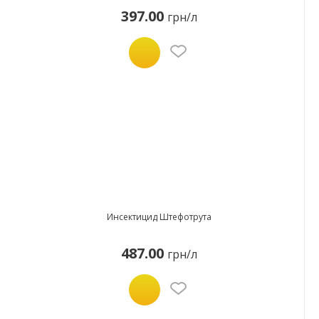
397.00
грн/л
Инсектицид Штефотрута
487.00
грн/л