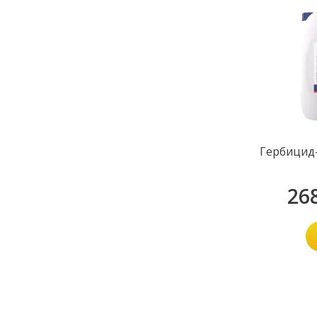
Гербицид-
26