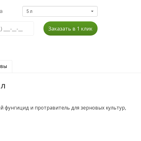
а
5 л
Заказать в 1 клик
ывы
ал
й фунгицид и протравитель для зерновых культур,