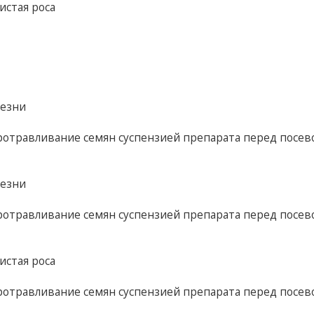
истая роса
лезни
протравливание семян суспензией препарата перед посево
лезни
протравливание семян суспензией препарата перед посево
истая роса
протравливание семян суспензией препарата перед посево