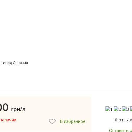
нгицид Дерозал
00
грн/л
0 отзыв
 наличии
В избранное
Оставить 