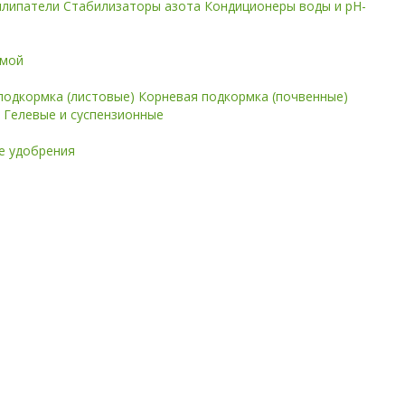
илипатели
Стабилизаторы азота
Кондиционеры воды и pH-
имой
подкормка (листовые)
Корневая подкормка (почвенные)
е
Гелевые и суспензионные
 удобрения