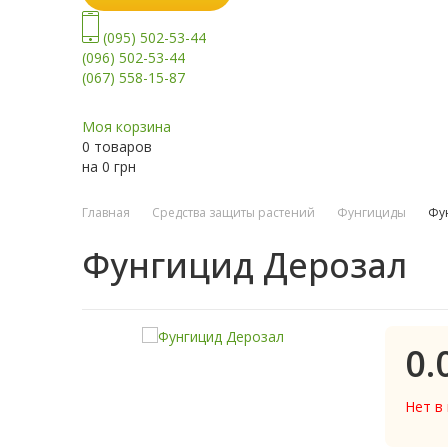
(095) 502-53-44
(096) 502-53-44
(067) 558-15-87
Моя корзина
0 товаров
на
0
грн
Главная
Средства защиты растений
Фунгициды
Фу
Фунгицид Дерозал
0.
Нет в