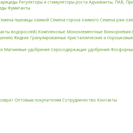
карициды
Регуляторы и стимуляторы роста
Адъюванты, ПАВ, Пр
иды
Фумиганты
Семена пшеницы озимой
Семена гороха озимого
Семена ржи оз
ракты водорослей)
Комплексные
Моноэлементные
Внекорневая 
ошения)
Жидкие
Гранулированные
Кристаллические и порошковы
ия
Магниевые удобрения
Серосодержащие удобрения
Фосфорные
озврат
Оптовым покупателям
Сотрудничество
Контакты