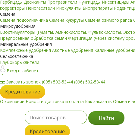
Гербициды
Десиканты
Протравители
Фунгициды
Инсектициды
А
корректоры
Пеногасители
Инокулянты
Биопрепараты
Родентиц
Семена
Семена подсолнечника
Семена кукурузы
Семена озимого рапса
Микроудобрения
Биостимуляторы (Гуматы, Аминокислоты, Фульвокислоты, Экст
Предпосевная обработка семян
Фертигация (через систему ор
Минеральные удобрения
Комплексные удобрения
Азотные удобрения
Калийные удобрен
Сельхозтехника
Глубокорыхлители
Вход в кабинет
Заказать звонок
(095) 502-53-44
(096) 502-53-44
Кредитование
О компании
Новости
Доставка и оплата
Как заказать
Обмен и в
Найти
Кредитование