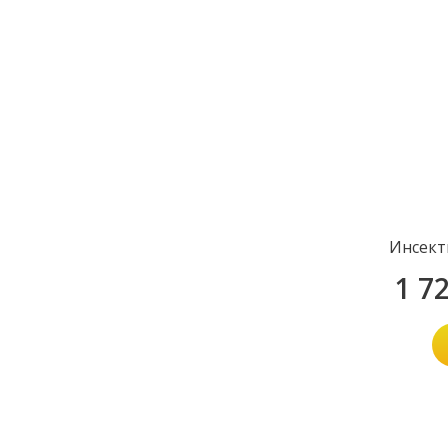
Инсект
1 7