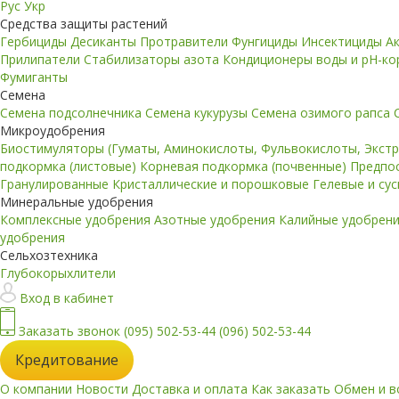
Рус
Укр
Средства защиты растений
Гербициды
Десиканты
Протравители
Фунгициды
Инсектициды
А
Прилипатели
Стабилизаторы азота
Кондиционеры воды и pH-к
Фумиганты
Семена
Семена подсолнечника
Семена кукурузы
Семена озимого рапса
Микроудобрения
Биостимуляторы (Гуматы, Аминокислоты, Фульвокислоты, Экст
подкормка (листовые)
Корневая подкормка (почвенные)
Предпо
Гранулированные
Кристаллические и порошковые
Гелевые и су
Минеральные удобрения
Комплексные удобрения
Азотные удобрения
Калийные удобрен
удобрения
Сельхозтехника
Глубокорыхлители
Вход в кабинет
Заказать звонок
(095) 502-53-44
(096) 502-53-44
Кредитование
О компании
Новости
Доставка и оплата
Как заказать
Обмен и в