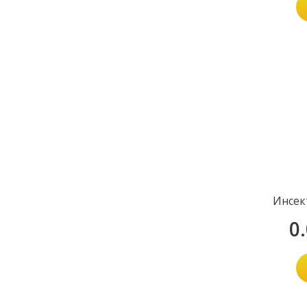
Инсек
0