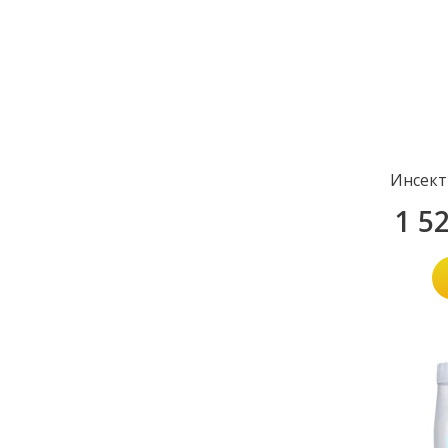
Инсект
1 5