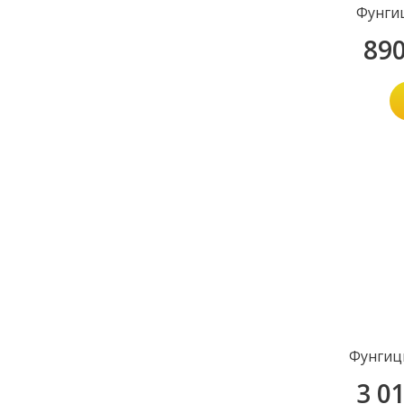
Фунги
89
Фунгиц
3 0