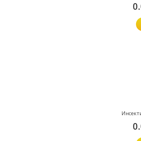
0
Инсект
0