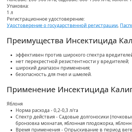
Упаковка:
1 л
Регистрационное удостоверение:
Удостоверение о государственной регистрации
,
Пасп
Преимущества Инсектицида Кал
эффективен против широкого спектра вредителей 
нет перекрестной резистентности у вредителей;
широкий диапазон применения;
безопасность для пчел и шмелей.
Применение Инсектицида Калип
Яблоня
Норма расхода - 0,2-0,3 л/га
Спектр действия - Садовые долгоносики (почковый
бронзовка мохнатая, яблонная плодожорка, яблон
Время применения - Опрыскивание в период вег