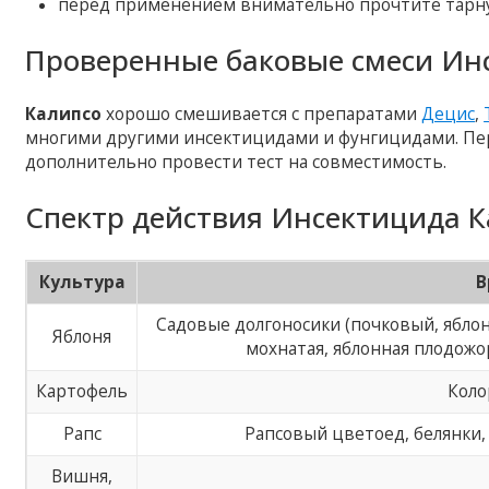
перед применением внимательно прочтите тарну
Проверенные баковые смеси Ин
Калипсо
хорошо смешивается с препаратами
Децис
,
многими другими инсектицидами и фунгицидами. Пер
дополнительно провести тест на совместимость.
Спектр действия Инсектицида К
Культура
В
Садовые долгоносики (почковый, яблон
Яблоня
мохнатая, яблонная плодожо
Картофель
Коло
Рапс
Рапсовый цветоед, белянки,
Вишня,