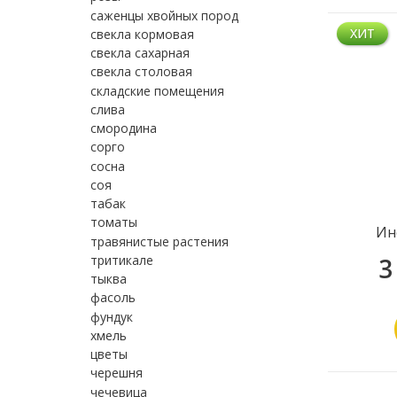
саженцы хвойных пород
ХИТ
свекла кормовая
свекла сахарная
свекла столовая
складские помещения
слива
смородина
сорго
сосна
соя
табак
томаты
Ин
травянистые растения
тритикале
3
тыква
фасоль
фундук
хмель
цветы
черешня
чечевица