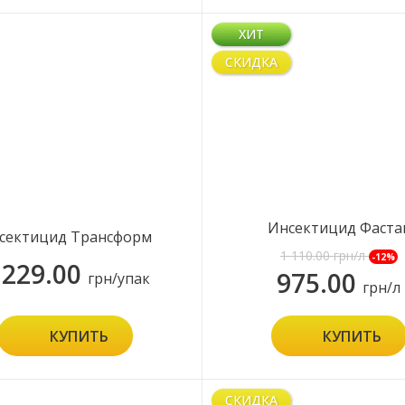
ХИТ
СКИДКА
Инсектицид Фаста
сектицид Трансформ
1 110.00
грн/л
-12%
 229.00
975.00
грн/упак
грн/л
КУПИТЬ
КУПИТЬ
СКИДКА