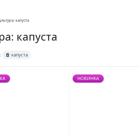
ультура: капуста
а: капуста
:
капуста
КА
НОВИНКА