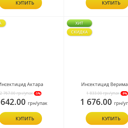
КУПИТЬ
КУПИТЬ
А
ХИТ
СКИДКА
Инсектицид Актара
Инсектицид Верима
2 767.00
грн/упак
1 833.00
грн/упак
-5%
-9%
 642.00
1 676.00
грн/упак
грн/у
КУПИТЬ
КУПИТЬ