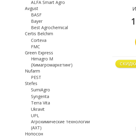
ALFA Smart Agro
Avgust
И
BASF
1
Bayer
Best Agrochemical
Certis Belchim
Corteva
FMC
Green Express
Himagro M
СКИДК
(Химагромаркетинг)
Nufarm
PEST
Stefes
SumiAgro
Syngenta
Terra Vita
Ukravit
UPL
Агрохимические технологии
(АХТ)
Нопосон