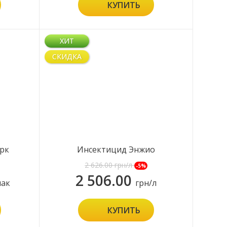
КУПИТЬ
ХИТ
СКИДКА
рк
Инсектицид Энжио
2 626.00
грн/л
-5%
2 506.00
пак
грн/л
КУПИТЬ