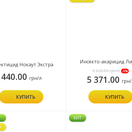
Инсекто-акарицид Л
ктицид Нокаут Экстра
5 626.00
грн/л
-5%
440.00
5 371.00
грн/л
грн/
КУПИТЬ
КУПИТЬ
ХИТ
А