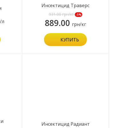
Инсектицид Траверс
и
931.00
грн/кг
-5%
889.00
/л
грн/кг
КУПИТЬ
ки
Инсектицид Радиант