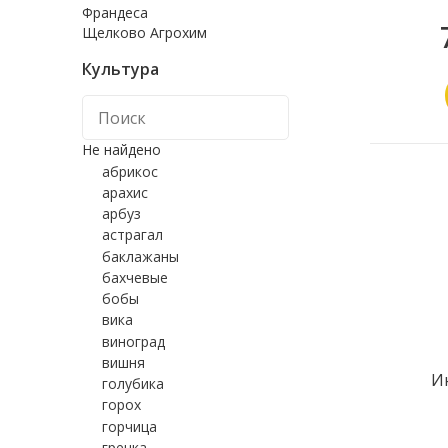
Франдеса
Щелково Агрохим
Культура
Не найдено
абрикос
арахис
арбуз
астрагал
баклажаны
бахчевые
бобы
вика
виноград
вишня
И
голубика
горох
горчица
гречка