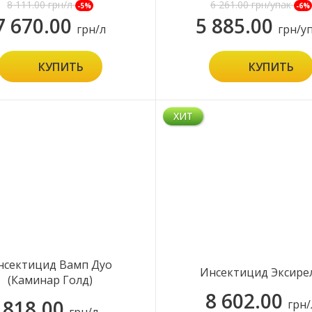
8 111.00
грн/л
6 261.00
грн/упак
-5%
-6%
7 670.00
5 885.00
грн/л
грн/у
КУПИТЬ
КУПИТЬ
ХИТ
нсектицид Вамп Дуо
Инсектицид Эксире
(Каминар Голд)
8 602.00
818.00
грн/