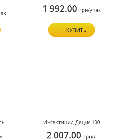
1 992.00
грн/упак
пак
КУПИТЬ
ль
Инсектицид Децис 100
2 007.00
л
грн/л