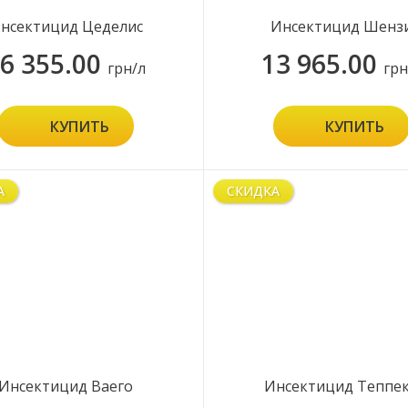
нсектицид Цеделис
Инсектицид Шенз
6 355.00
13 965.00
грн/л
грн
КУПИТЬ
КУПИТЬ
А
СКИДКА
Инсектицид Ваего
Инсектицид Теппе