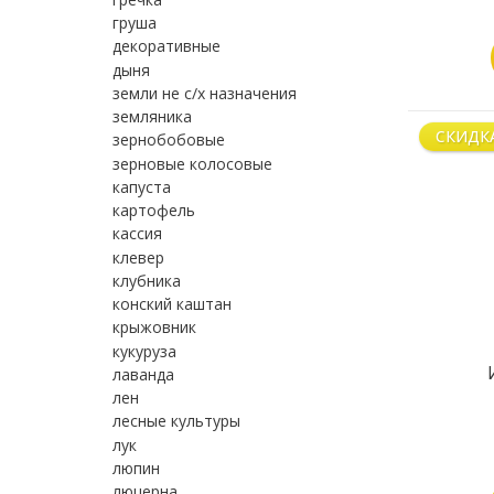
груша
декоративные
дыня
земли не с/х назначения
земляника
СКИДК
зернобобовые
зерновые колосовые
капуста
картофель
кассия
клевер
клубника
конский каштан
крыжовник
кукуруза
лаванда
лен
лесные культуры
лук
люпин
люцерна