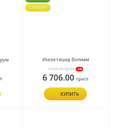
СКИДКА
Инсектицид Волиам
ирум
Флекси
7 025.00
грн/л
-5%
6 706.00
л
грн/л
КУПИТЬ