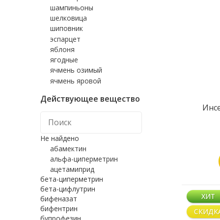
шампиньоны
шелковица
шиповник
эспарцет
яблоня
ягодные
ячмень озимый
ячмень яровой
Действующее вещество
Инсе
Не найдено
абамектин
альфа-циперметрин
ацетамиприд
бета-циперметрин
бета-цифлутрин
ХИТ
бифеназат
бифентрин
СКИДК
бупрофезин