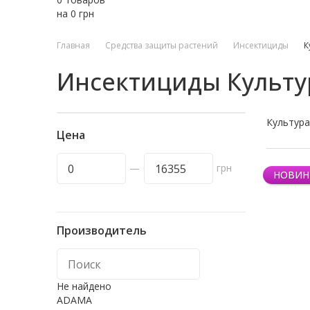
на
0
грн
Главная
Средства защиты растений
Инсектициды
К
Инсектициды Культур
Культура
Цена
—
грн
НОВИН
Производитель
Не найдено
ADAMA