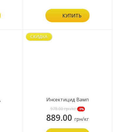
КУПИТЬ
СКИДКА
д
Инсектицид Вамп
978.00
грн/кг
-9%
889.00
грн/кг