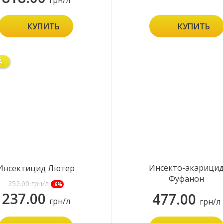
грн/л
КУПИТЬ
КУПИТЬ
А
Инсекто-акарици
Инсектицид Лютер
Фуфанон
252.00
грн/л
-6%
237.00
477.00
грн/л
грн/л