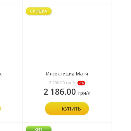
СКИДКА
к
Инсектицид Матч
2 290.00
грн/л
-5%
2 186.00
грн/л
КУПИТЬ
ХИТ