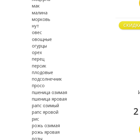
мак
малина
морковь
СКИДК
нут
овес
овощные
огурцы
орех
перец
персик
плодовые
подсолнечник
просо
пшеница озимая
пшеница яровая
рапс озимый
2
рапс яровой
рис
рожь озимая
рожь яровая
розы