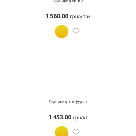
Гербицид Бинго
1 560.00
грн/упак
Гербицид Штефурон
1 453.00
грн/кг