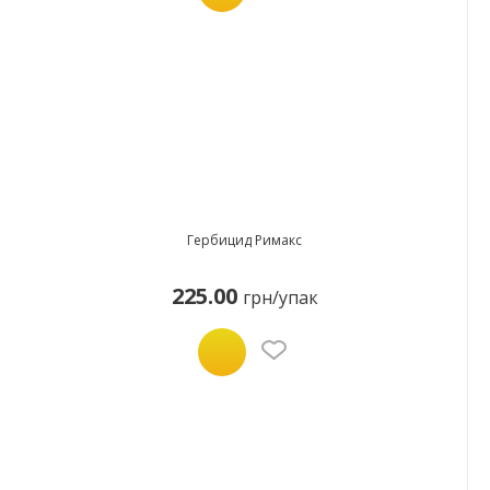
Гербицид Римакс
225.00
грн/упак