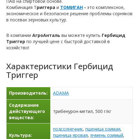
ПАВ на спиртовой основе.
Комбинация Т
риггера
и
ТОМИГАН
-
это комплексное,
экономическое и безопасное решение проблемы сорняков
в посевах зерновых культур.
В компании
АгроАнталь
вы можете купить
Гербицид
Триггер
по лучшей цене с быстрой доставкой в
хозяйство!
Характеристики
Гербицид
Триггер
Производитель:
ADAMA
Содержание
действующего
трибенурон-метил, 500 г/кг
вещества:
подсолнечник
,
пшеница озимая
,
Культура:
пшеница яровая
,
ячмень озимый
,