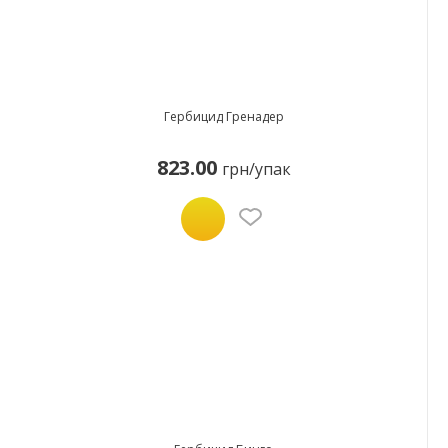
Гербицид Гренадер
823.00
грн/упак