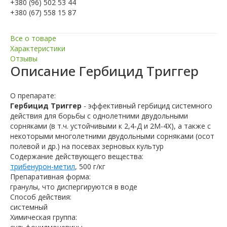
+380 (96) 502 53 44
+380 (67) 558 15 87
Все о товаре
Характеристики
Отзывы
Описание
Гербицид Триггер
О препарате:
Гербицид Триггер
- эффективный гербицид системного
действия для борьбы с однолетними двудольными
сорняками (в т.ч. устойчивыми к 2,4-Д и 2М-4Х), а также с
некоторыми многолетними двудольными сорняками (осот
полевой и др.) на посевах зерновых культур
Содержание действующего вещества:
трибенурон-метил
, 500 г/кг
Препаративная форма:
гранулы, что диспергируются в воде
Способ действия:
системный
Химическая группа: