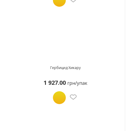
Гербицид Хикару
1 927.00
грн/упак