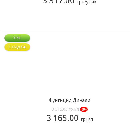
3 317.00
грн/упак
ХИТ
СКИДКА
Фунгицид Динали
3 315.00
грн/л
-5%
КУПИТЬ
3 165.00
грн/л