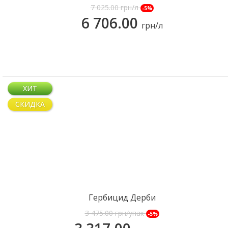
Флекси
7 025.00
грн/л
-5%
6 706.00
грн/л
КУПИТЬ
ХИТ
СКИДКА
Гербицид Дерби
КУПИТЬ
3 475.00
грн/упак
-5%