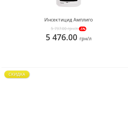
Инсектицид Амплиго
5 737.00
грн/л
-5%
КУПИТЬ
5 476.00
грн/л
СКИДКА