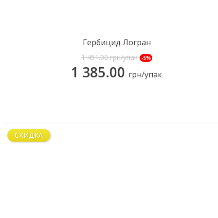
Гербицид Логран
КУПИТЬ
1 451.00
грн/упак
-5%
1 385.00
грн/упак
СКИДКА