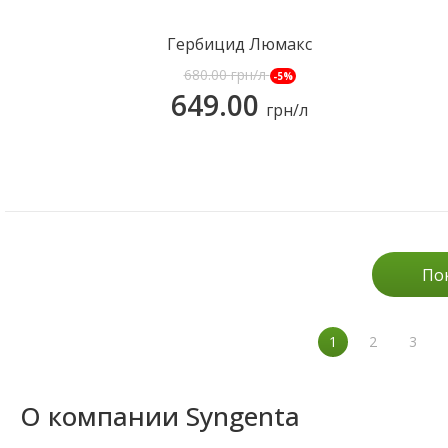
Гербицид Люмакс
680.00
грн/л
-5%
649.00
грн/л
КУПИТЬ
По
1
2
3
О компании Syngenta