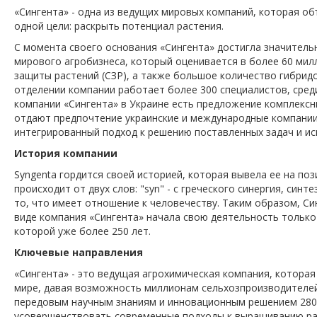
«Сингента» - одна из ведущих мировых компаний, которая об
одной цели: раскрыть потенциал растения.
КУПИТЬ
С момента своего основания «Сингента» достигла значительн
мирового агробизнеса, который оценивается в более 60 мил
защиты растений (СЗР), а также большое количество гибридо
отделении компании работает более 300 специалистов, сред
компании «Сингента» в Украине есть предложение комплексн
отдают предпочтение украинские и международные компании
интегрированный подход к решению поставленных задач и ис
История компании
Syngenta гордится своей историей, которая вывела ее на по
происходит от двух слов: "syn" - с греческого синергия, синте
то, что имеет отношение к человечеству. Таким образом, Си
виде компания «Сингента» начала свою деятельность только 
которой уже более 250 лет.
Ключевые направления
«Сингента» - это ведущая агрохимическая компания, котора
мире, давая возможность миллионам сельхозпроизводителей
передовым научным знаниям и инновационным решением 2800
усовершенствовать современные подходы к выращиванию ра