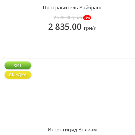
Протравитель Вайбранс
Интеграл
2 970.00
грн/л
-5%
2 835.00
грн/л
КУПИТЬ
ХИТ
СКИДКА
Инсектицид Волиам