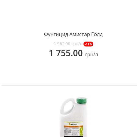
Фунгицид Амистар Голд
1 962.00
грн/л
-11%
1 755.00
грн/л
КУПИТЬ