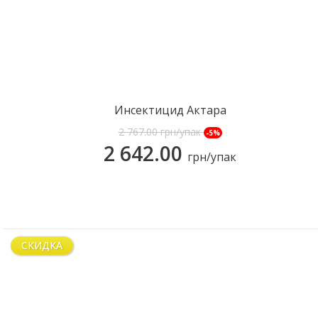
Инсектицид Актара
2 767.00
грн/упак
-5%
2 642.00
грн/упак
КУПИТЬ
СКИДКА