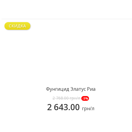
СКИДКА
КУПИТЬ
Фунгицид Элатус Риа
2 768.00
грн/л
-5%
2 643.00
грн/л