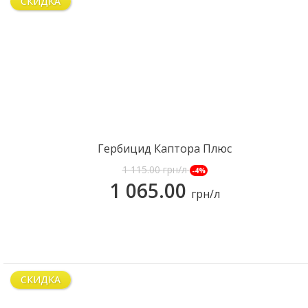
СКИДКА
Гербицид Каптора Плюс
1 115.00
грн/л
-4%
1 065.00
грн/л
КУПИТЬ
СКИДКА