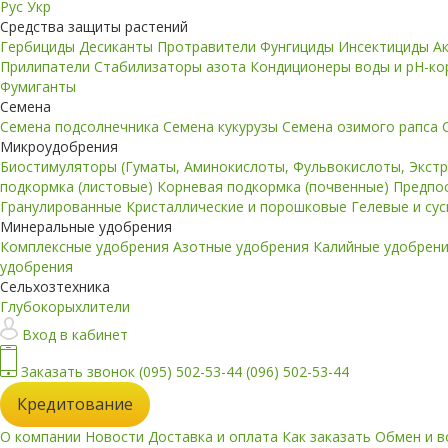
Рус
Укр
Средства защиты растений
Гербициды
Десиканты
Протравители
Фунгициды
Инсектициды
А
Прилипатели
Стабилизаторы азота
Кондиционеры воды и pH-к
Фумиганты
Семена
Семена подсолнечника
Семена кукурузы
Семена озимого рапса
Микроудобрения
Биостимуляторы (Гуматы, Аминокислоты, Фульвокислоты, Экст
подкормка (листовые)
Корневая подкормка (почвенные)
Предпо
Гранулированные
Кристаллические и порошковые
Гелевые и су
Минеральные удобрения
Комплексные удобрения
Азотные удобрения
Калийные удобрен
удобрения
Сельхозтехника
Глубокорыхлители
Вход в кабинет
Заказать звонок
(095) 502-53-44
(096) 502-53-44
Кредитование
О компании
Новости
Доставка и оплата
Как заказать
Обмен и в