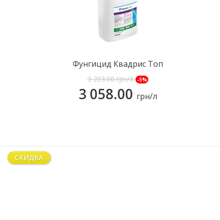
Фунгицид Квадрис Топ
3 203.00
грн/л
-5%
3 058.00
грн/л
КУПИТЬ
СКИДКА