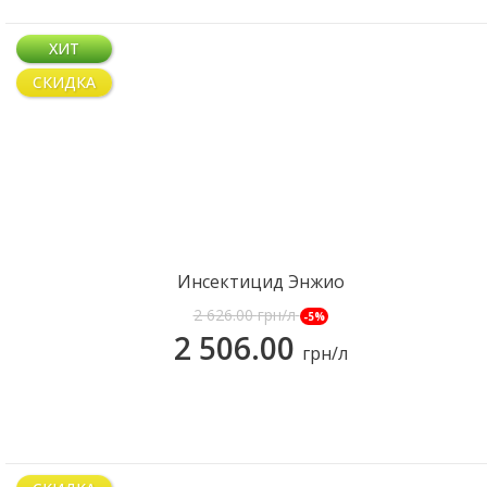
ХИТ
СКИДКА
Инсектицид Энжио
2 626.00
грн/л
-5%
2 506.00
грн/л
КУПИТЬ