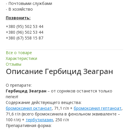
- Почтовыми службами
- В хозяйство
Позвонить:
+380 (95) 502 53 44
+380 (96) 502 53 44
+380 (67) 558 15 87
Все о товаре
Характеристики
Отзывы
Описание
Гербицид Зеагран
О препарате:
Гербицид Зеагран
– от сорняков останется только
пепел!
Содержание действующего вещества:
бромоксинил октаноат
, 71,1 г/л +
бромоксинил гептаноат
,
71,6 г/л (всего бромоксинила в фенольном эквиваленте –
100 г/л) +
тербутилазин
, 250 г/л
Препаративная форма: