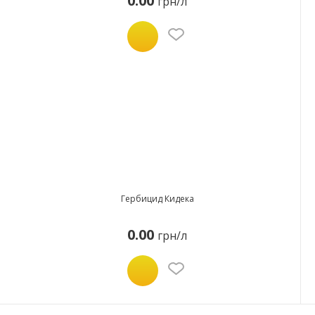
0.00
грн/л
Гербицид Кидека
0.00
грн/л