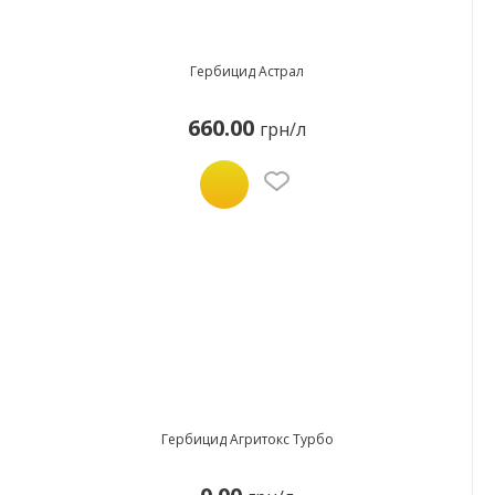
Гербицид Астрал
660.00
грн/л
Гербицид Агритокс Турбо