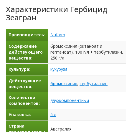
Характеристики
Гербицид
Зеагран
Производитель:
Nufarm
Содержание
бромоксинил (октаноат и
действующего
гептаноат), 100 г/л + тербутилазин,
вещества:
250 г/л
Культура:
кукуруза
Действующее
бромоксинил
,
тербутилазин
вещество:
Количество
двухкомпонентный
компонентов:
Упаковка:
5 л
Страна
Австралия
производитель: