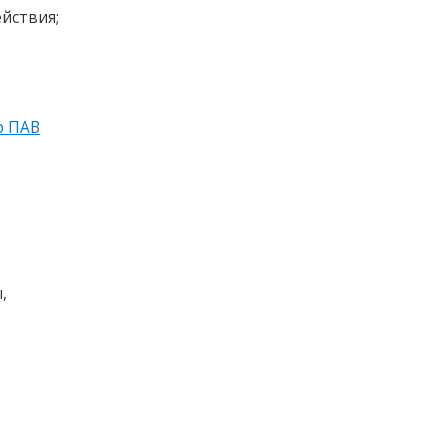
йствия;
р ПАВ
,