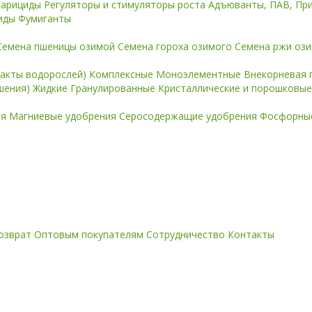
карициды
Регуляторы и стимуляторы роста
Адъюванты, ПАВ, Пр
иды
Фумиганты
Семена пшеницы озимой
Семена гороха озимого
Семена ржи оз
ракты водорослей)
Комплексные
Моноэлементные
Внекорневая 
ошения)
Жидкие
Гранулированные
Кристаллические и порошковы
ия
Магниевые удобрения
Серосодержащие удобрения
Фосфорные
озврат
Оптовым покупателям
Сотрудничество
Контакты