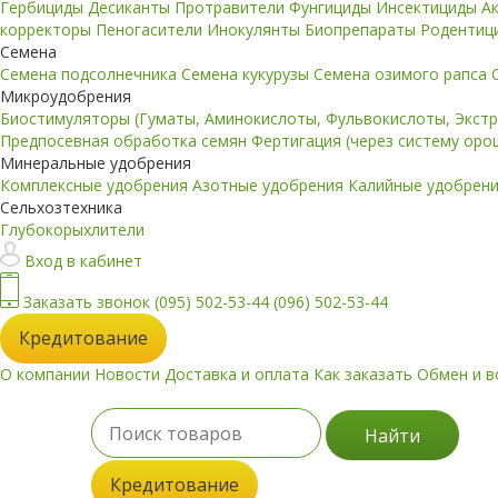
Гербициды
Десиканты
Протравители
Фунгициды
Инсектициды
А
корректоры
Пеногасители
Инокулянты
Биопрепараты
Родентиц
Семена
Семена подсолнечника
Семена кукурузы
Семена озимого рапса
Микроудобрения
Биостимуляторы (Гуматы, Аминокислоты, Фульвокислоты, Экст
Предпосевная обработка семян
Фертигация (через систему ор
Минеральные удобрения
Комплексные удобрения
Азотные удобрения
Калийные удобрен
Сельхозтехника
Глубокорыхлители
Вход в кабинет
Заказать звонок
(095) 502-53-44
(096) 502-53-44
Кредитование
О компании
Новости
Доставка и оплата
Как заказать
Обмен и в
Найти
Кредитование