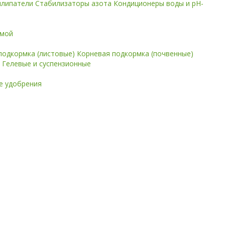
илипатели
Стабилизаторы азота
Кондиционеры воды и pH-
имой
подкормка (листовые)
Корневая подкормка (почвенные)
е
Гелевые и суспензионные
 удобрения