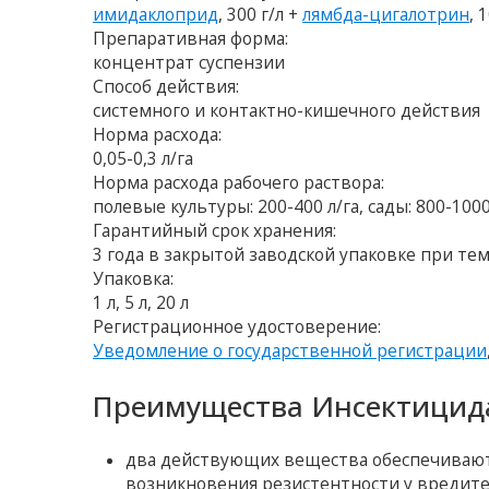
имидаклоприд
, 300 г/л +
лямбда-цигалотрин
, 
Препаративная форма:
концентрат суспензии
Способ действия:
системного и контактно-кишечного действия
Норма расхода:
0,05-0,3 л/га
Норма расхода рабочего раствора:
полевые культуры: 200-400 л/га, сады: 800-1000
Гарантийный срок хранения:
3 года в закрытой заводской упаковке при тем
Упаковка:
1 л, 5 л, 20 л
Регистрационное удостоверение:
Уведомление о государственной регистрации
Преимущества Инсектицида
два действующих вещества обеспечивают
возникновения резистентности у вредите