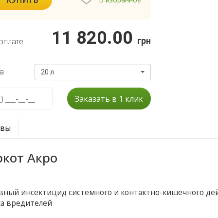
11 820.00
грн
оплате
а
20 л
Заказать в 1 клик
ывы
кот Акро
вный инсектицид системного и контактно-кишечного де
са вредителей