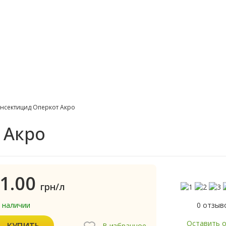
нсектицид Оперкот Акро
 Акро
1.00
грн/л
0 отзыв
в наличии
Оставить 
КУПИТЬ
В избранное