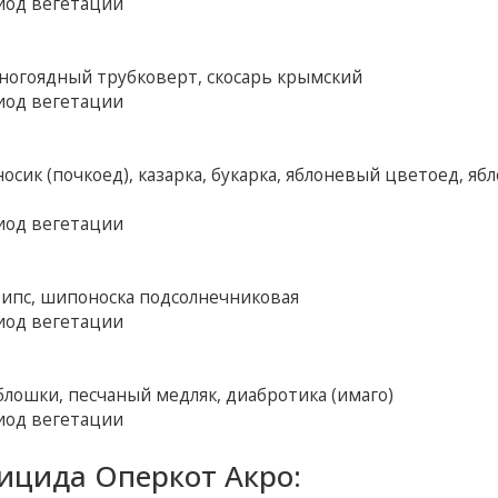
иод вегетации
многоядный трубковерт, скосарь крымский
иод вегетации
сик (почкоед), казарка, букарка, яблоневый цветоед, яб
иод вегетации
трипс, шипоноска подсолнечниковая
иод вегетации
 блошки, песчаный медляк, диабротика (имаго)
иод вегетации
ицида Оперкот Акро: