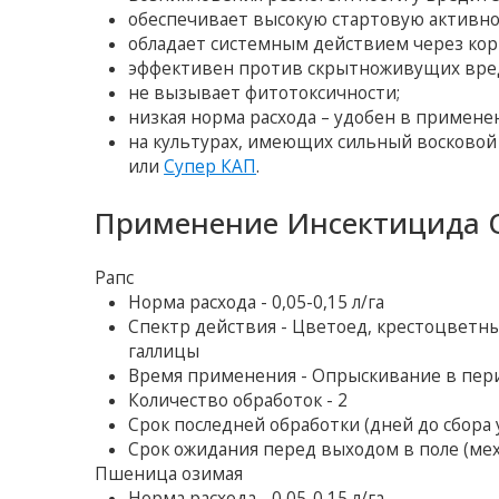
обеспечивает высокую стартовую активн
обладает системным действием через корн
эффективен против скрытноживущих вреди
не вызывает фитотоксичности;
низкая норма расхода – удобен в примене
на культурах, имеющих сильный восковой
или
Супер КАП
.
Применение Инсектицида О
Рапс
Норма расхода - 0,05-0,15 л/га
Спектр действия - Цветоед, крестоцветны
галлицы
Время применения - Опрыскивание в пер
Количество обработок - 2
Срок последней обработки (дней до сбора у
Срок ожидания перед выходом в поле (ме
Пшеница озимая
Норма расхода - 0,05-0,15 л/га