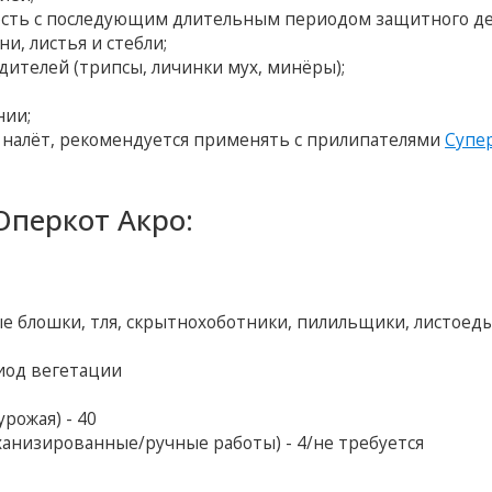
ость с последующим длительным периодом защитного де
и, листья и стебли;
телей (трипсы, личинки мух, минёры);
нии;
 налёт, рекомендуется применять с прилипателями
Супе
перкот Акро:
е блошки, тля, скрытнохоботники, пилильщики, листоеды
иод вегетации
рожая) - 40
ханизированные/ручные работы) - 4/не требуется